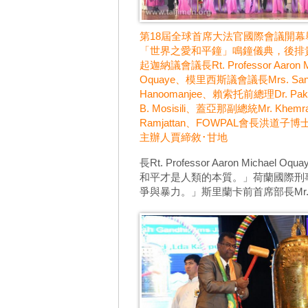
第18屆全球首席大法官國際會議開幕
「世界之愛和平鐘」鳴鐘儀典，後排
起迦納議會議長Rt. Professor Aaron M
Oquaye、模里西斯議會議長Mrs. Santi
Hanoomanjee、賴索托前總理Dr. Pakal
B. Mosisili、蓋亞那副總統Mr. Khemra
Ramjattan、FOWPAL會長洪道子
主辦人賈締敘･甘地
長Rt. Professor Aaron M
和平才是人類的本質。」荷蘭國際刑事法院法
爭與暴力。」斯里蘭卡前首席部長Mr.Ma