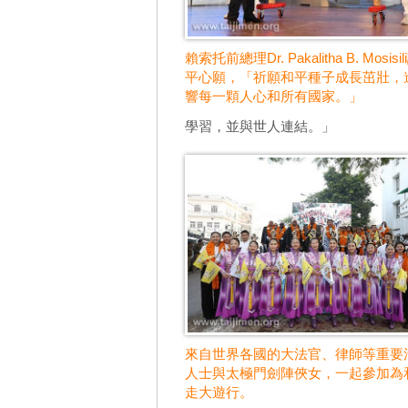
賴索托前總理Dr. Pakalitha B. Mosis
平心願，「祈願和平種子成長茁壯，
響每一顆人心和所有國家。」
學習，並與世人連結。」
來自世界各國的大法官、律師等重要
人士與太極門劍陣俠女，一起參加為
走大遊行。