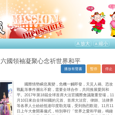
A
放大
縮小
A
 六國領袖凝聚心念祈世界和平
播放有聲書
暫停
停止
國際情勢瞬息萬變，危機一觸即發，天災人禍、恐攻
戰亂等事件層出不窮，需要全球合作，共同推展愛與和
平。2017年第18屆全球首席大法官國際會議隆重登場，11
月10日來自全球60國的元首、首席大法官、律師、法律界
等各界人士紛紛抵達印度勒克瑙，受到熱烈歡迎。11月11
日上午大會開幕儀式，特別舉行「世界之愛和平鐘」鳴鐘