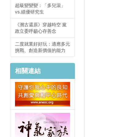
超級變變變：「多兒滾」
vs.績優研究生
《溯古還原》穿越時空 黨
政立委呼籲心存善念
二度就業好好玩：適應多元
挑戰、創造新價值的能力
相關連結
。