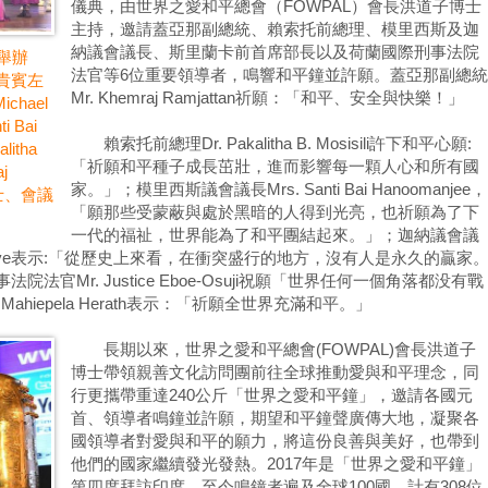
儀典，由世界之愛和平總會（FOWPAL）會長洪道子博士
主持，邀請蓋亞那副總統、賴索托前總理、模里西斯及迦
納議會議長、斯里蘭卡前首席部長以及荷蘭國際刑事法院
舉辦
法官等6位重要領導者，鳴響和平鐘並許願。蓋亞那副總統
貴賓左
Mr. Khemraj Ramjattan祈願：「和平、安全與快樂！」
ichael
 Bai
賴索托前總理Dr. Pakalitha B. Mosisili許下和平心願:
itha
「祈願和平種子成長茁壯，進而影響每一顆人心和所有國
j
家。」；模里西斯議會議長Mrs. Santi Bai Hanoomanjee，
博士、會議
「願那些受蒙蔽與處於黑暗的人得到光亮，也祈願為了下
一代的福祉，世界能為了和平團結起來。」；迦納議會議
ichael Oquaye表示:「從歷史上來看，在衝突盛行的地方，沒有人是永久的贏家
官Mr. Justice Eboe-Osuji祝願「世界任何一個角落都没有戰
hiepela Herath表示：「祈願全世界充滿和平。」
長期以來，世界之愛和平總會(FOWPAL)會長洪道子
博士帶領親善文化訪問團前往全球推動愛與和平理念，同
行更攜帶重達240公斤「世界之愛和平鐘」，邀請各國元
首、領導者鳴鐘並許願，期望和平鐘聲廣傳大地，凝聚各
國領導者對愛與和平的願力，將這份良善與美好，也帶到
他們的國家繼續發光發熱。2017年是「世界之愛和平鐘」
第四度拜訪印度，至今鳴鐘者遍及全球100國，計有308位