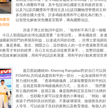
領導人鳴響和平鐘，其中包括38位國家元首和政府首長，
以及7位諾貝爾獎和平獎得主及1位諾貝爾物理學獎得主和
多位聯合國大使等。許多鳴鐘者將和平心願化為行動力，
an鳴響世
以智慧化解衝突危機甚至戰爭，傳為國際佳話。
全與快
洪道子博士於致詞中提到，「地球村不再只是一個概
。今日人類面臨的全球化議題需要『全球治理』。將各國政府、多邊
越國家與部門的界限與利益，以達成共同的目標。」洪博士更強調良
德，像是勇氣、善念、惻隱之心，這些都在人的一生中透過教育而成
的教育才有好的經濟；良心文化也必須從教育著手。」並懇切提醒，
的思維來解決困難，用和平的話語來溝通，用和平的行動來實現世界
蓋亞那副總統Mr. Khemraj Ramjattan對於自己可以與
FOWPAL共同成為愛與和平的一部分，一起為保障和平而
努力感到光榮。「透過鳴鐘儀典，試著敲響愛與和平的訊
息，這就是我看待鳴鐘儀典的方式。」並表示，「我們要
有公義的精神，提倡正義，像是能夠制定並且執行法律的
政府。」也鼓勵大家可以從身邊的小事做起，「例如：確
保孩子們得到良好的照顧、不要破壞環境、做個善良的好
人等等，可以給孩子良好的家教以及教育價值。每個人的