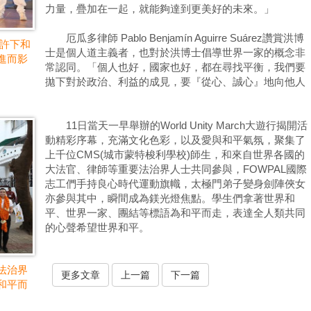
力量，疊加在一起，就能夠達到更美好的未來。」
厄瓜多律師 Pablo Benjamín Aguirre Suárez讚賞洪博
ili許下和
士是個人道主義者，也對於洪博士倡導世界一家的概念非
進而影
常認同。「個人也好，國家也好，都在尋找平衡，我們要
拋下對於政治、利益的成見，要『從心、誠心』地向他人
11日當天一早舉辦的World Unity March大遊行揭開活
動精彩序幕，充滿文化色彩，以及愛與和平氣氛，聚集了
上千位CMS(城市蒙特梭利學校)師生，和來自世界各國的
大法官、律師等重要法治界人士共同參與，FOWPAL國際
志工們手持良心時代運動旗幟，太極門弟子變身劍陣俠女
亦參與其中，瞬間成為鎂光燈焦點。學生們拿著世界和
平、世界一家、團結等標語為和平而走，表達全人類共同
的心聲希望世界和平。
法治界
更多文章
上一篇
下一篇
和平而