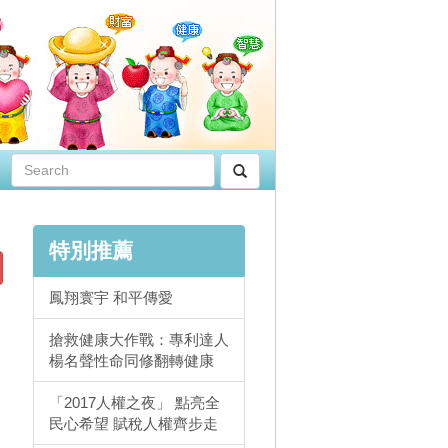
特別推薦
鳳翔寰宇 和平傳愛
搶救健康大作戰：專利達人
楊名聲性命同修翻轉健康
「2017人權之夜」 點亮全
民心希望 賦稅人權齊步走