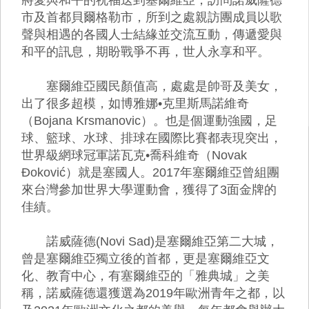
市及首都貝爾格勒市，所到之處親訪團成員以歌
聲與相遇的各國人士結緣並交流互動，傳遞愛與
和平的訊息，期盼戰爭不再，世人永享和平。
塞爾維亞國民顏值高，處處是帥哥及美女，
出了很多超模，如博雅娜•克里斯馬諾維奇
（Bojana Krsmanovic）。也是個運動強國，足
球、籃球、水球、排球在國際比賽都表現突出，
世界級網球冠軍諾瓦克•喬科維奇（Novak
Đoković）就是塞國人。2017年塞爾維亞曾組團
來台灣參加世界大學運動會，獲得了3面金牌的
佳績。
諾威薩德(Novi Sad)是塞爾維亞第二大城，
曾是塞爾維亞獨立後的首都，更是塞爾維亞文
化、教育中心，有塞爾維亞的「雅典城」之美
稱，諾威薩德還獲選為2019年歐洲青年之都，以