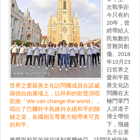
次戰爭距
今只有約
20年，曾
經帶給人
民無數的
苦難與創
傷。2018
年10月23
日世界之
愛和平親
善文化訪
世界之愛親善文化訪問團成員在諾威
問團在太
薩德自由廣場上，以祥和的歌聲演唱
極門掌門
歌曲「We can change the world」，
人洪道子
唱出了巴爾幹半島維持永續和平的關
博士帶領
鍵之道，各國相互尊重方能帶來可貴
下，飛越
的和平。
九千公里
將愛與和平的祝福送到塞爾維亞，訪問諾威薩德