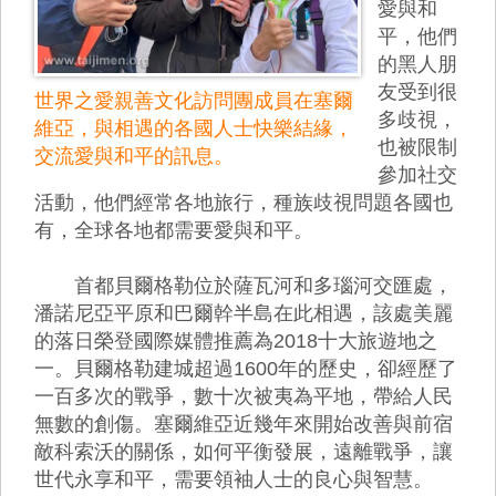
愛與和
平，他們
的黑人朋
友受到很
世界之愛親善文化訪問團成員在塞爾
多歧視，
維亞，與相遇的各國人士快樂結緣，
也被限制
交流愛與和平的訊息。
參加社交
活動，他們經常各地旅行，種族歧視問題各國也
有，全球各地都需要愛與和平。
首都貝爾格勒位於薩瓦河和多瑙河交匯處，
潘諾尼亞平原和巴爾幹半島在此相遇，該處美麗
的落日榮登國際媒體推薦為2018十大旅遊地之
一。貝爾格勒建城超過1600年的歷史，卻經歷了
一百多次的戰爭，數十次被夷為平地，帶給人民
無數的創傷。塞爾維亞近幾年來開始改善與前宿
敵科索沃的關係，如何平衡發展，遠離戰爭，讓
世代永享和平，需要領袖人士的良心與智慧。