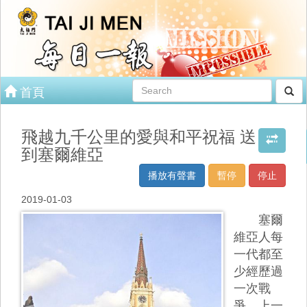
首頁
飛越九千公里的愛與和平祝福 送
到塞爾維亞
播放有聲書
暫停
停止
2019-01-03
塞爾
維亞人每
一代都至
少經歷過
一次戰
爭，上一