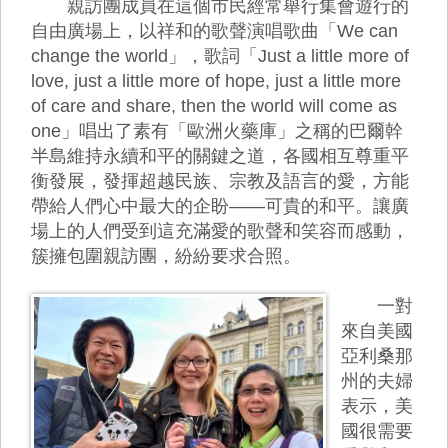
親訪團成員在這個市民經常舉行集會遊行的
自由廣場上，以祥和的歌聲演唱歌曲「We can
change the world」，歌詞「Just a little more of
love, just a little more of hope, just a little more
of care and share, then the world will come as
one」唱出了素有「歐洲火藥庫」之稱的巴爾幹
半島維持永續和平的關鍵之道，各國相互尊重平
衡發展，發揮超越民族、宗教及語言的愛，方能
帶給人們心中最大的企盼——可貴的和平。讓廣
場上的人們受到這充滿愛的歌聲和笑容而感動，
簇擁包圍親訪團，紛紛要求合照。
一對
來自美國
亞利桑那
州的夫婦
表示，美
國很需要