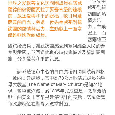
一位先生
世界之愛親善文化訪問團成員在諾威
感受到親
薩德的彼得薩瓦拉丁要塞古堡的鐘樓
訪團的熱
前，放送愛與和平的祝福，吸引周遭
情與活
民眾的目光，旁邊一位先生感受到親
力，主動
訪團的熱情與活力，主動獻上一面塞
獻上一面
爾維亞國旗給成員。
塞爾維亞
國旗給成員，讓親訪團感受到塞爾維亞人民的善
良與愛國，並回送他良心時代旗幟以及親訪團團
旗，分享愛與和平的訊息。
諾威薩德市中心的自由廣場四周圍繞著風格
一致的古典建築，其中高78公尺歌德式建築的聖
母大教堂(The Name of Mary Church)是知名地
標，曾經被炸毀，於1895年完成重建，教堂最頂
點上的黃金十字架是建築設計的亮點，諾威薩德
市政廳就位在聖母大教堂對面。