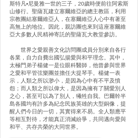
斯特凡•尼曼雅一世的三子，20歲時便前往阿索斯
山修行。聖薩瓦建立塞爾維亞的總主教區，利用
宗教團結塞爾維亞人，在塞爾維亞人心中有著至
高無上的地位。因此，親訪團也來到這座塞爾維
亞大多數人民精神寄託的聖薩瓦大教堂參訪。
世界之愛親善文化訪問團成員分別來自各行
各業，自力自費出國弘揚愛與和平理念。其中，
太極門弟子楊健一是位眼科醫師，他曾參與世界
之愛和平管弦樂團並擔任大提琴手。楊健一表
示，人類之所以渺小，是因為心中有不平及憤
怨；而人類之所以偉大，是因為擁有了關愛別人
之心，甚至可以為了別人，犧牲自我。巴爾幹半
島各國均有許多為紀念民族英雄的大型銅像，提
醒人們今日的一切，其實得來不易。全人類應平
等相互對待，才能真正消滅紛爭，共同邁向愛與
和平、共存共榮的大同世界。