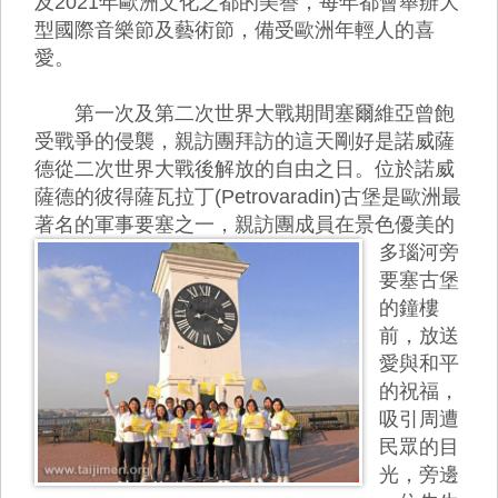
及2021年歐洲文化之都的美譽，每年都會舉辦大
型國際音樂節及藝術節，備受歐洲年輕人的喜
愛。
第一次及第二次世界大戰期間塞爾維亞曾飽
受戰爭的侵襲，親訪團拜訪的這天剛好是諾威薩
德從二次世界大戰後解放的自由之日。位於諾威
薩德的彼得薩瓦拉丁(Petrovaradin)古堡是歐洲最
著名的軍事要塞之一，
親訪團成員在景色優美的
多瑙河旁
要塞古堡
的鐘樓
前，放送
愛與和平
的祝福，
吸引周遭
民眾的目
光，旁邊