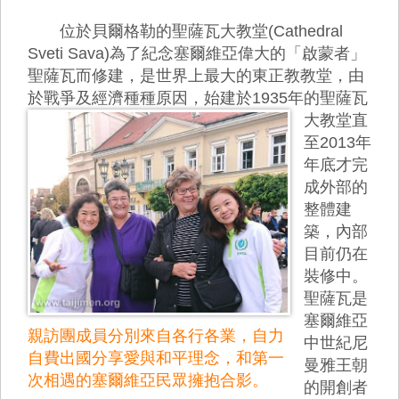
位於貝爾格勒的聖薩瓦大教堂(Cathedral
Sveti Sava)為了紀念塞爾維亞偉大的「啟蒙者」
聖薩瓦而修建，是世界上最大的東正教教堂，由
於戰爭及經濟種種原因，
始建於1935年的聖薩瓦
大教堂直
至2013年
年底才完
成外部的
整體建
築，內部
目前仍在
裝修中。
聖薩瓦是
塞爾維亞
親訪團成員分別來自各行各業，自力
中世紀尼
自費出國分享愛與和平理念，和第一
曼雅王朝
次相遇的塞爾維亞民眾擁抱合影。
的開創者