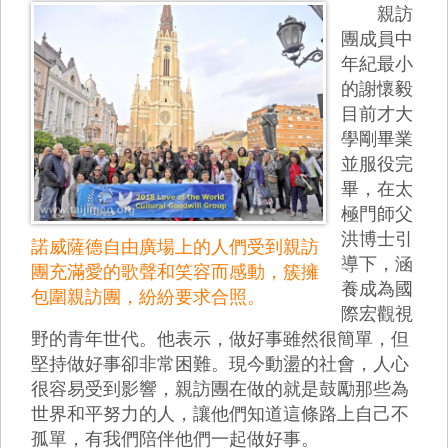
親訪
團成員中
年紀最小
的謝懷毅
目前才大
學剛畢業
並服役完
畢，在太
極門師父
洪博士引
諾威薩德自由廣場上的人們受到親訪
導下，涵
團充滿愛的歌聲和笑容而感動，簇擁
養成為國
包圍親訪團，紛紛要求合照。
際宏觀視
野的青年世代。他表示，做好事雖然很簡單，但
堅持做好事卻非常困難。現今動盪的社會，人心
很容易受到影響，親訪團在做的就是鼓勵那些為
世界和平努力的人，讓他們知道這條路上自己不
孤單，有我們陪伴他們一起做好事。