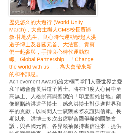
歷史悠久的大遊行 (World Unity
March)，大會主辦人CMS校長賈諦
敘‧甘地先生、良心時代運動發起人洪
道子博士及各國元首、大法官、貴賓
們一起參與，手持良心時代運動旗
幟、Global Partnership—「Change
the world with us」，為大會帶來新
的和平訊息。
Achievement Award)給太極門掌門人暨世界之愛
和平總會會長洪道子博士。將在印度人心目中至
高無上、人格崇高與聖潔的「印度聖雄甘地」銅
像頒贈給洪道子博士，感念洪博士對促進世界和
平的貢獻，以民間人士廣獲國際友誼與信賴。長
期以來，洪博士多次出席聯合國舉辦的國際會
議，與各國元首、各界領袖保持書信往來，提供