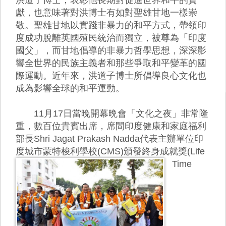
獻，也意味著對洪博士有如對聖雄甘地一樣崇
敬。聖雄甘地以實踐非暴力的和平方式，帶領印
度成功脫離英國殖民統治而獨立，被尊為「印度
國父」，而甘地倡導的非暴力哲學思想，深深影
響全世界的民族主義者和那些爭取和平變革的國
際運動。近年來，洪道子博士所倡導良心文化也
成為影響全球的和平運動。
11月17日當晚開幕晩會「文化之夜」非常隆
重，數百位貴賓出席，席間印度健康和家庭福利
部長Shri Jagat Prakash Nadda代表主辦單位印
度城市蒙特梭利學校
(CMS)頒發終身成就獎(Life
Time