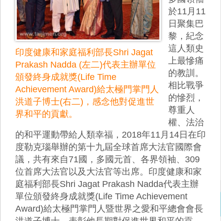
於11月11
日聚集巴
黎，紀念
這人類史
印度健康和家庭福利部長Shri Jagat
上最慘痛
Prakash Nadda (左二)代表主辦單位
的教訓。
頒發終身成就獎(Life Time
相比戰爭
Achievement Award)給太極門掌門人
的慘烈，
洪道子博士(右二)，感念他對促進世
尊重人
界和平的貢獻。
權、法治
的和平運動帶給人類幸福，2018年11月14日在印
度勒克瑙舉辦的第十九屆全球首席大法官國際會
議，共有來自71國，多國元首、各界領袖、309
位首席大法官以及大法官等出席。印度健康和家
庭福利部長Shri Jagat Prakash Nadda代表主辦
單位頒發終身成就獎(Life Time Achievement
Award)給太極門掌門人暨世界之愛和平總會會長
洪道子博士，表彰他長期對促進世界和平的貢