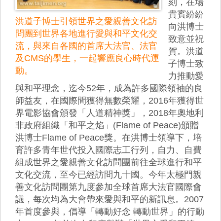
刻，在場
貴賓紛紛
洪道子博士引領世界之愛親善文化訪
向洪博士
問團到世界各地進行愛與和平文化交
致意並祝
流，與來自各國的首席大法官、法官
賀。洪道
及CMS的學生，一起響應良心時代運
子博士致
動。
力推動愛
與和平理念，迄今52年，成為許多國際領袖的良
師益友，在國際間獲得無數榮耀，2016年獲得世
界電影協會頒發「人道精神獎」，2018年奧地利
非政府組織「和平之焰」(Flame of Peace)頒贈
洪博士Flame of Peace獎。在洪博士領導下，培
育許多青年世代投入國際志工行列，自力、自費
組成世界之愛親善文化訪問團前往全球進行和平
文化交流，至今已經訪問九十國。今年太極門親
善文化訪問團第九度參加全球首席大法官國際會
議，每次均為大會帶來愛與和平的新訊息。2007
年首度參與，倡導「轉動好念 轉動世界」的行動