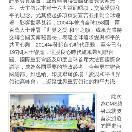
許多寶貴建言，並曾與前聯合國秘書長安南先
生、天主教宗本篤十六世當面晤談，交流愛與和
平的理念。尤其發起多項重要宣言並推動全球連
署，影響世界甚鉅，2004年曾將全球158國，兩
百萬人士連署「世界之愛 和平之願」成果光碟轉
交聯合國安南秘書長，表達全球追求愛與和平的
共同心願。2014年發起良心時代運動，至今已有
197國人士響應，這股良心時代旋風帶到聯合
國、國際重要會議及印度全球首席大法官國際會
議等，成為各國重要的施政參考。今年更在聯合
國總部、維也納、印度舉辦多場「愛與和平世界
領袖高峰會」，凝聚世界重要領袖的和平共識。
此次
為CMS終
身成就奬
首次頒發
的歷史時