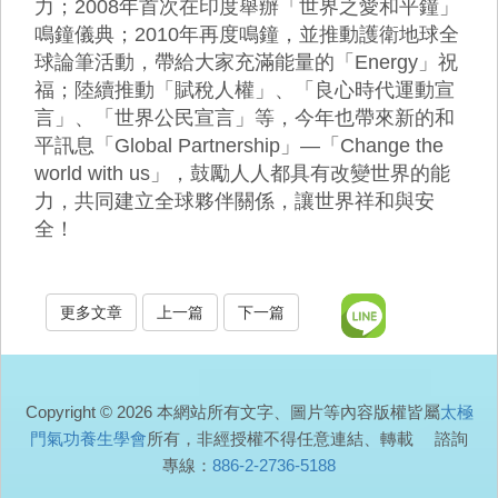
力；2008年首次在印度舉辦「世界之愛和平鐘」
鳴鐘儀典；2010年再度鳴鐘，並推動護衛地球全
球論筆活動，帶給大家充滿能量的「Energy」祝
福；陸續推動「賦稅人權」、「良心時代運動宣
言」、「世界公民宣言」等，今年也帶來新的和
平訊息「Global Partnership」—「Change the
world with us」，鼓勵人人都具有改變世界的能
力，共同建立全球夥伴關係，讓世界祥和與安
全！
更多文章
上一篇
下一篇
Copyright © 2026 本網站所有文字、圖片等內容版權皆屬
太極
門氣功養生學會
所有，非經授權不得任意連結、轉載 諮詢
專線：
886-2-2736-5188