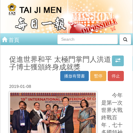
首頁
促進世界和平 太極門掌門人洪道
子博士獲頒終身成就獎
播放有聲書
暫停
停止
2019-01-08
今年
是第一次
世界大戰
終戰百
年，七十
多國領袖