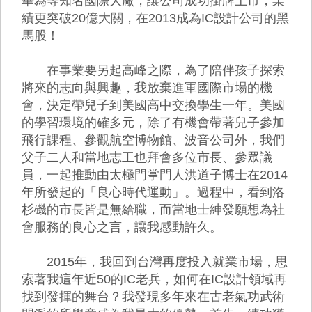
華為等知名國際大廠，讓公司成功掛牌上市，業
績更突破20億大關，在2013成為IC設計公司的黑
馬股！
在事業要另起高峰之際，為了陪伴孩子探索
將來的志向與興趣，我放棄進軍國際市場的機
會，決定帶兒子到美國高中交換學生一年。美國
的學習環境的確多元，除了有機會帶著兒子參加
飛行課程、參觀航空博物館、波音公司外，我們
父子二人和當地志工也拜會多位市長、參眾議
員，一起推動由太極門掌門人洪道子博士在2014
年所發起的「良心時代運動」。過程中，看到洛
杉磯的市長皆是無給職，而當地士紳發願想為社
會服務的良心之言，讓我感動許久。
2015年，我回到台灣再度投入就業市場，思
索著我這年近50的IC老兵，如何在IC設計領域再
找到發揮的舞台？我發現多年來在古老氣功武術