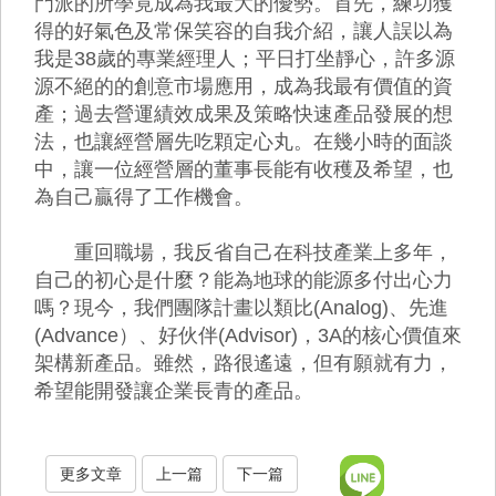
門派的所學竟成為我最大的優勢。首先，練功獲
得的好氣色及常保笑容的自我介紹，讓人誤以為
我是38歲的專業經理人；平日打坐靜心，許多源
源不絕的的創意市場應用，成為我最有價值的資
產；過去營運績效成果及策略快速產品發展的想
法，也讓經營層先吃顆定心丸。在幾小時的面談
中，讓一位經營層的董事長能有收穫及希望，也
為自己贏得了工作機會。
重回職場，我反省自己在科技產業上多年，
自己的初心是什麼？能為地球的能源多付出心力
嗎？現今，我們團隊計畫以類比(Analog)、先進
(Advance）、好伙伴(Advisor)，3A的核心價值來
架構新產品。雖然，路很遙遠，但有願就有力，
希望能開發讓企業長青的產品。
更多文章
上一篇
下一篇