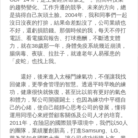
的趨勢變化、工作升遷的競爭、未來的方向，總
是搞得自己灰頭土臉。2004年，我和同事們一起
沒日沒夜的打拚，結果命差點沒了，公司業績也
不好，還虧損賠錢。那個時候的我，每天不停打
電話、看電腦寫報告、打球應酬，不斷透支體
力，就在38歲那一年，身體免疫系統幾近崩潰，
腸病毒、夜咳、拉肚子，就連老年人易罹患的
「皮蛇」也找上我。
還好，後來進入太極門練氣功，不僅讓我找
回健康，更學會管理的智慧。透過平時早晚的練
功，健康很快就恢復，甚至比以前有更好的氣色
和體力，幫公司開疆闢土；也因為練功中平穩自
己的心緒，使自己能靜心思考公司的發展，懂得
運用同理心來經營顧客關係及公司人才的培育。
2011年，在險惡的國際競爭環境中，我們以50人
的團隊，業績屢創新高，打進Samsung、LG、