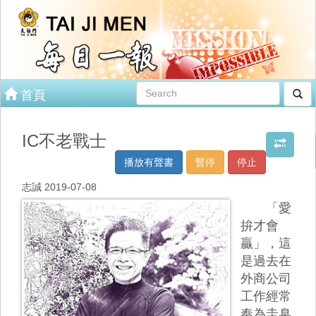
首頁
IC不老戰士
播放有聲書
暫停
停止
志誠 2019-07-08
「愛
拚才會
贏」，這
是過去在
外商公司
工作經常
奉為圭臬