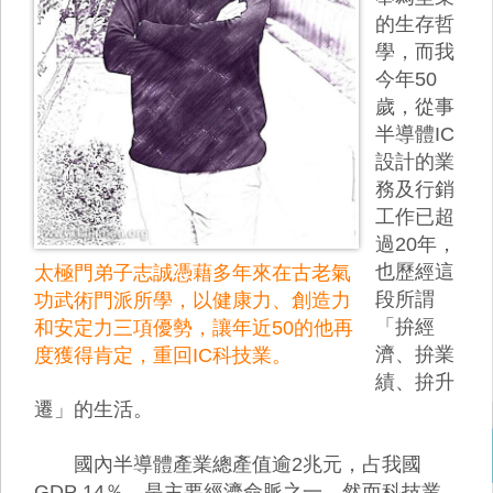
的生存哲
學，而我
今年50
歲，從事
半導體IC
設計的業
務及行銷
工作已超
過20年，
也歷經這
太極門弟子志誠憑藉多年來在古老氣
段所謂
功武術門派所學，以健康力、創造力
「拚經
和安定力三項優勢，讓年近50的他再
濟、拚業
度獲得肯定，重回IC科技業。
績、拚升
遷」的生活。
國內半導體產業總產值逾2兆元，占我國
GDP 14％，是主要經濟命脈之一。然而科技業