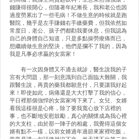
錢賺得很開心，但隨著年紀漸長，我和老公也因
過度勞累出了一些毛病！不做生意的時候就是跑
醫院，幾乎是左手賺錢右手繳藥費，但我依然如
常度日，老公、孩子們都勸我要休息，但我認為
自己的身體自己知道，只是多點操勞痠痛而已，
想繼續做生意的堅決，他們是攔不了我的，因為
我是凡事必求贏的女當家！
有一次因身體又不適去就診，醫生說我的子
宮有大問題，那一刻意識到自己面臨大難關，我
跟醫生說，再貴的藥我都願意付，只要讓我好起
來！即使如此，病痛還是大大打擊了我的信心，
平日裡那個強悍的女當家垮下來了。女兒、女婿
看我這樣很是心疼，除了要我寬心放下店裡的
事，也不斷地安慰鼓勵，真心的關懷成為我心裡
的大支柱，由於那一陣子的相處，我覺得這個女
婿有點不一樣，以前女婿過年過節來家裡吃飯，