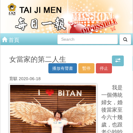
首頁
女當家的第二人生
播放有聲書
暫停
停止
育騏 2020-06-18
我是
一個傳統
婦女，婚
後當家至
今六十幾
歲，也跟
老公吵吵