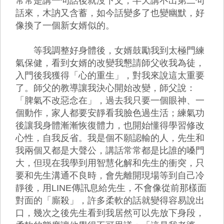
常常是講一句話後就沒下文，半天講不出第二句
話來，木訥又含蓄，如今話變多了也變幽默，好
像換了一個新女婿似的。
等我調整好身體後，女婿鼓勵我到太極門練
氣保健，看到女婿的改變我懇請師父收我為徒，
入門後我獲得「心的重生」，對我來說這太重要
了。師父的教導讓我決心開始改變，師父說：
「脾氣不改惡念在」，過去我只要一個眼神、一
個動作，家人都要安靜看我臉色過生活；練氣功
後讓我身體漸漸恢復體力，也開始懂得學習修改
心性，自我反省。我是個不願認輸的人，先生和
我兩個又都是大聲公，講話常常都是比誰的嗓門
大，但現在我學到用智慧化解和先生的衝突，只
要和先生溝通不良時，會先離開現場等到自己冷
靜後，用LINE傳訊息給先生，不會像從前那樣面
對面的「廝殺」，許多柔軟的話就變得容易說出
口，幾次之後先生看到我居然可以先放下身段，