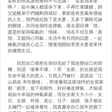
柔軟的態度讓他覺得不可思議：「這是我老婆
嗎？」如今倆人都退休下來，不再忙著賺錢，師
父提醒弟子們錢夠用就好，要創造有意義有價值
的人生，我們彼此除了是夫妻，又多了層師兄姊
的關係，共同改個性改脾氣，過去眉目傳「情」
盡是吵架與嘔氣的「情緒」，現在不但互傳「真
情」又能同心同氣，生活中有共同的話題，一起
練氣功做良心志工，慢慢地開始享受夫妻老來伴
的優閒生活。
回想自己雖然生病但也給了我改變自己的契
機，所謂「壞事不壞」！而「全新」的女婿是我
生命中最大的貴人，引我入門修行，是誰說「江
山易改 本性難移」，即使像我這樣強悍的女當家
都「願意」放下劣根性，好好修改脾氣，才能成
就如今幸福的神氣家庭，現在全家大大小小，女
兒、女婿、外孫、老公、兒子、媳婦、孫子都在
太極門一起修身養性，我真慶幸自己當年把握了