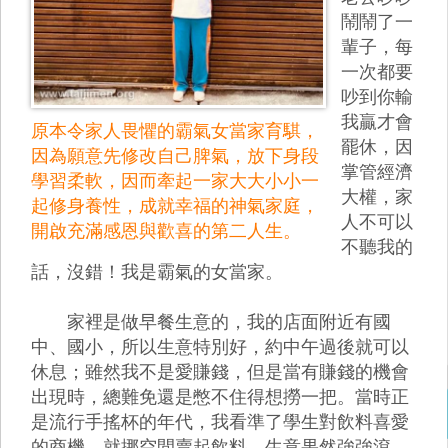
鬧鬧了一
輩子，每
一次都要
吵到你輸
我贏才會
原本令家人畏懼的霸氣女當家育騏，
罷休，因
因為願意先修改自己脾氣，放下身段
掌管經濟
學習柔軟，因而牽起一家大大小小一
大權，家
起修身養性，成就幸福的神氣家庭，
人不可以
開啟充滿感恩與歡喜的第二人生。
不聽我的
話，沒錯！我是霸氣的女當家。
家裡是做早餐生意的，我的店面附近有國
中、國小，所以生意特別好，約中午過後就可以
休息；雖然我不是愛賺錢，但是當有賺錢的機會
出現時，總難免還是憋不住得想撈一把。當時正
是流行手搖杯的年代，我看準了學生對飲料喜愛
的商機，就挪空間賣起飲料，生意果然強強滾，