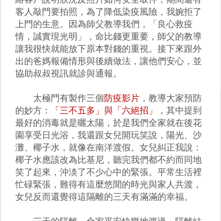
客人敲門要拍照，為了降低染疫風險，我婉拒了
上門的生意。因為師父教導我們，「良心救疫
情，誠實現光明」，命比錢更重要，師父的教導
讓我很快就能放下原本對錢的重視。接下來跟外
出的爸媽報備情形與後續做法，讓他們安心，並
協助叔叔視訊就診與通報。
太極門有製作三個
防疫影片
，教導大家預防
的妙方：
「三不五多」與「六絕招」
，其中提到
最好的消毒就是曬太陽，於是我們全家就在後花
園享受日光浴，我還跟女兒開玩笑說，陽光、沙
灘、椰子水，就像在南洋渡假。女兒糾正我說：
椰子水應該改為比基尼，聽完我們都不約而同地
笑了起來，沖淡了不少心中的緊張。平常生活裡
忙碌緊張，難得有這麼悠閒的時光與家人共渡，
女兒反而還覺得這隔離的三天有滿滿的幸福。