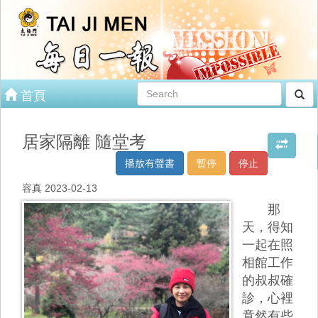
首頁
居家隔離 隨堂考
播放有聲書
暫停
停止
容真 2023-02-13
那
天，得知
一起在照
相館工作
的叔叔確
診，心裡
竟然有些