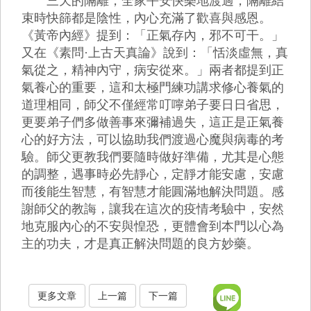
三天的隔離，全家平安快樂地渡過，隔離結
束時快篩都是陰性，內心充滿了歡喜與感恩。
《黃帝內經》提到：「正氣存內，邪不可干。」
又在《素問·上古天真論》說到：「恬淡虛無，真
氣從之，精神內守，病安從來。」兩者都提到正
氣養心的重要，這和太極門練功講求修心養氣的
道理相同，師父不僅經常叮嚀弟子要日日省思，
更要弟子們多做善事來彌補過失，這正是正氣養
心的好方法，可以協助我們渡過心魔與病毒的考
驗。師父更教我們要隨時做好準備，尤其是心態
的調整，遇事時必先靜心，定靜才能安慮，安慮
而後能生智慧，有智慧才能圓滿地解決問題。感
謝師父的教誨，讓我在這次的疫情考驗中，安然
地克服內心的不安與惶恐，更體會到本門以心為
主的功夫，才是真正解決問題的良方妙藥。
更多文章
上一篇
下一篇