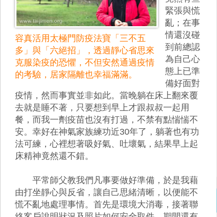
緊張與慌
亂；在事
情還沒碰
容真活用太極門防疫法寶「三不五
到前總認
多」與「六絕招」，透過靜心省思來
為自己心
克服染疫的恐懼，不但安然通過疫情
態上已準
的考驗，居家隔離也幸福滿滿。
備好面對
疫情，然而事實並非如此。當晚躺在床上翻來覆
去就是睡不著，只要想到早上才跟叔叔一起用
餐，而我一劑疫苗也沒有打過，不禁有點惴惴不
安。幸好在神氣家族練功近30年了，躺著也有功
法可練，心裡想著吸好氣、吐壞氣，結果早上起
床精神竟然還不錯。
平常師父教我們凡事要做好準備，於是我藉
由打坐靜心與反省，讓自己思緒清晰，以便能不
慌不亂地處理事情。首先是環境大消毒，接著聯
絡客戶說明狀況及照片如何安全取件，期間還有