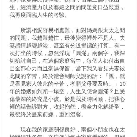
生，經濟壓力以及婆媳之間的問題竟日益嚴重，
我再度面臨人生的考驗。
所謂相愛容易相處難，面對媽媽跟太太之間
的問題，我越幫越忙，最後變得裡外不是人。夫
妻感情越變越淡，甚至有分道揚鑣的打算。有一
次打坐的時候，忽然浮現「圓滿」兩個字，我深
切檢討自己，在這個家庭當中，每個人都付出自
己全部心力而且毫無保留，當下我又看見夫妻彼
此間的辛苦，終於體會到師父說的話：「親，就
是看見家人彼此的辛苦，孝順父母要及時。」10
年的婚姻如到頭一場空，人生又怎會圓滿？且受
傷最深的終究是小孩。於是我及時回頭，把我心
裡的話告訴對方，收起抱怨，盡全力化解紛爭，
最後終於盡棄前嫌，重回溫馨。
現在我的家庭關係良好，兩個小朋友也在太