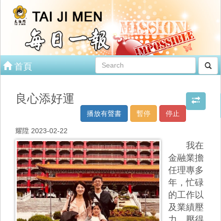
首頁
良心添好運
播放有聲書
暫停
停止
耀陞 2023-02-22
我在
金融業擔
任理專多
年，忙碌
的工作以
及業績壓
力，壓得