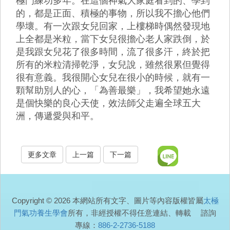
極門練功多年。在這個神氣大家庭看到的、學到
的，都是正面、積極的事物，所以我不擔心他們
學壞。有一次跟女兒回家，上樓梯時偶然發現地
上全都是米粒，當下女兒很擔心老人家跌倒，於
是我跟女兒花了很多時間，流了很多汗，終於把
所有的米粒清掃乾淨，女兒說，雖然很累但覺得
很有意義。我很開心女兒在很小的時候，就有一
顆幫助別人的心，「為善最樂」，我希望她永遠
是個快樂的良心天使，效法師父走遍全球五大
洲，傳遞愛與和平。
更多文章
上一篇
下一篇
Copyright © 2026 本網站所有文字、圖片等內容版權皆屬
太極
門氣功養生學會
所有，非經授權不得任意連結、轉載 諮詢
專線：
886-2-2736-5188