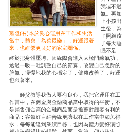
我喘不過
氣。再加
上小孩出
生後，為
耀陞(右)本於良心運用在工作和生活
了照顧孩
當中，體會「為善最樂」，好運跟著
子每天睡
來，也維繫更良好的家庭關係。
眠不足，
終於把身體壓垮。因緣際會進入太極門練氣功，
透過一吸一吐調整自己的節奏，改變自己急躁的
脾氣，慢慢地我的心穩定了，健康改善了，好運
也跟著來。
師父教導我做人要有良心，我把它運用在工
作當中，在佣金與金融商品當中取得的平衡，不
是銷售佣金高的金融商品而是推薦對顧客有利的
商品；客氣好言結善緣更讓我在工作當中如魚得
水，每每能達到業績目標，也因為體力變好讓照
顧小孩變得比較輕鬆。然而，當第二個小孩出