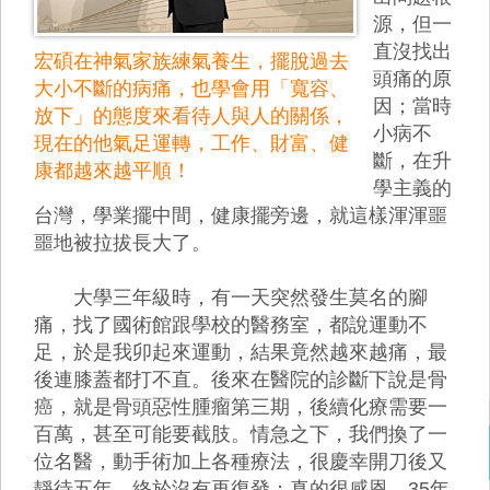
源，但一
直沒找出
宏碩在神氣家族練氣養生，擺脫過去
頭痛的原
大小不斷的病痛，也學會用「寬容、
因；當時
放下」的態度來看待人與人的關係，
小病不
現在的他氣足運轉，工作、財富、健
斷，在升
康都越來越平順！
學主義的
台灣，學業擺中間，健康擺旁邊，就這樣渾渾噩
噩地被拉拔長大了。
大學三年級時，有一天突然發生莫名的腳
痛，找了國術館跟學校的醫務室，都說運動不
足，於是我卯起來運動，結果竟然越來越痛，最
後連膝蓋都打不直。後來在醫院的診斷下說是骨
癌，就是骨頭惡性腫瘤第三期，後續化療需要一
百萬，甚至可能要截肢。情急之下，我們換了一
位名醫，動手術加上各種療法，很慶幸開刀後又
靜待五年，終於沒有再復發；真的很感恩，35年