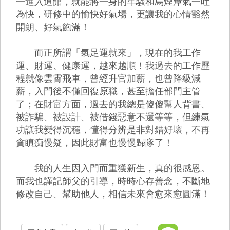
一進入道館，就能將一身的牢騷和烏煙瘴氣一吐
為快，研修中的愉快好氣場，更讓我的心情豁然
開朗、好氣飽滿！
而正所謂「氣足運就來」，現在的我工作
運、財運、健康運，越來越順！我過去的工作歷
程就像雲霄飛車，曾經升官加薪，也曾降級減
薪，入門後不僅回復原職，甚至擔任部門主管
了；在財富方面，過去的我總是傻傻幫人背書、
被詐騙、被設計、被借錢惡意不還等等，但練氣
功讓我變得沉穩，懂得分辨是非對錯好壞，不再
貪瞋痴慢疑，因此財富也慢慢歸隊了！
我的人生因入門而重獲新生，真的很感恩。
而我也謹記師父的引導，時時心存善念，不斷地
修改自己、幫助他人，相信未來會愈來愈圓滿！