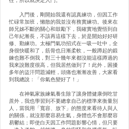
往，所以就決定入門。
入門後，剛開始我還有認真練功，但因工作
忙碌常加班，懶散的我並沒有務實練功。後來在
師兄姊不斷的關心和鼓勵下，我確實地覺悟到自
己年紀漸長，不該再這樣下去，於是開始好好研
修、勤練功。太極門氣功招式在一吸一吐中，全
身很快暖和了，筋骨也日漸柔軟，一般蹲起的鍛
鍊也難不倒我，對三十幾年來都沒能這樣蹲過的
我來說難度很高，但我居然做到了！此外，困擾
多年的盜汗問題減輕，頭痛也漸漸改善，大家看
到我總說：「你氣色變好了！」
在神氣家族練氣養生除了讓身體健康倒吃甘
蔗外，我也學習到不要總拿自己的標準來衡量別
人，當我用「寬容、放下」的態度來看待人與人
的關係，就沒那麼容易生氣，身體也不會那麼容
易鬱結；即使白天因工作問題影響心情，但只要