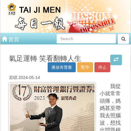
首頁
氣足運轉 笑看翻轉人生
播放有聲書
暫停
停止
宏碩 2024-05-14
我從
小就常常
頭痛，媽
媽甚至帶
我去照腦
波，想找
出問題根