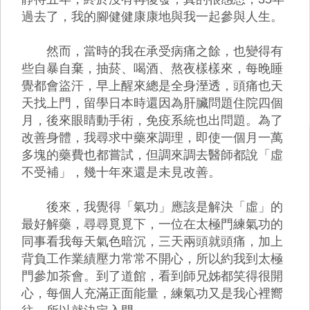
過去了，我的腳健健康康地與我一起參與人生。
然而，當時的我在承受病痛之餘，也變得有
些自暴自棄，抽菸、喝酒、熬夜樣樣來，每晚睡
覺都會盜汗，早上醒來總是全身溼透，頭痛也天
天找上門，留學日本時還因為肝臟問題住院四個
月，後來眼睛動手術，免疫系統也出問題。為了
改善身體，我尋求中藥來調理，即使一個月一萬
多塊的藥費也都嘗試，但調來調去醫師都說「虛
不受補」，幾十年來還是未見改善。
後來，我覺得「氣功」應該是解決「虛」的
最好解藥，尋尋覓覓下，一位在太極門練氣功的
同事看我每天氣色暗沉，三天兩頭就頭痛，加上
背負工作業績壓力常常不開心，所以約我到太極
門參加茶會。到了道館，看到師兄姊都笑得很開
心，每個人充滿正面能量，練氣功又是我心裡嚮