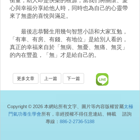
衡量，助人即是快樂的根源，當我們將關懷、愛
心與幸福分享給他人時，同時也為自己的心靈帶
來了無盡的喜悅與滿足。
最後志恭醫生用幾句智慧小語和大家互勉，
「有車、有房、有錢、有地位」是給別人看的，
真正的幸福來自於「無病、無憂、無痛、無災」
的內在豐盈，「無」才是給自己的。
更多文章
上一篇
下一篇
Copyright © 2026 本網站所有文字、圖片等內容版權皆屬
太極
門氣功養生學會
所有，非經授權不得任意連結、轉載 諮詢
專線：
886-2-2736-5188