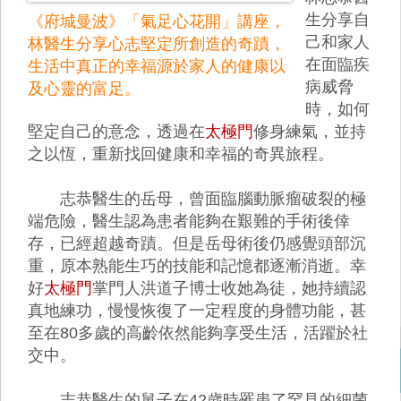
生分享自
《府城曼波》「氣足心花開」講座，
己和家人
林醫生分享心志堅定所創造的奇蹟，
在面臨疾
生活中真正的幸福源於家人的健康以
病威脅
及心靈的富足。
時，如何
堅定自己的意念，透過在
太極門
修身練氣，並持
之以恆，重新找回健康和幸福的奇異旅程。
志恭醫生的岳母，曾面臨腦動脈瘤破裂的極
端危險，醫生認為患者能夠在艱難的手術後倖
存，已經超越奇蹟。但是岳母術後仍感覺頭部沉
重，原本熟能生巧的技能和記憶都逐漸消逝。幸
好
太極門
掌門人洪道子博士收她為徒，她持續認
真地練功，慢慢恢復了一定程度的身體功能，甚
至在80多歲的高齡依然能夠享受生活，活躍於社
交中。
志恭醫生的舅子在42歲時罹患了罕見的細菌