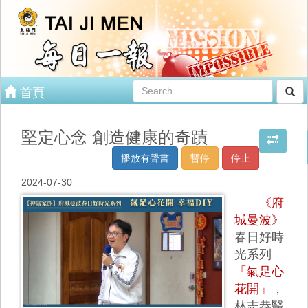
首頁
堅定心念 創造健康的奇蹟
播放有聲書
暫停
停止
2024-07-30
《府
城曼波》
春日好時
光系列
「氣足心
花開」
，
林志恭醫