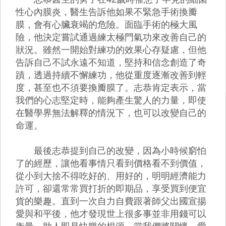
性心內膜炎，醫生告訴他如果不緊急手術換瓣
膜，會有心臟衰竭的危險。面臨手術的極大風
險，他決定嘗試通過練太極門氣功來改善自己的
狀況。雖然一開始對練功的效果心存疑慮，但他
告訴自己不試永遠不知道，堅持和信念創造了奇
蹟，透過持續不懈練功，他從重度逐漸改善到輕
度，甚至也不須要換瓣膜了。志恭肯定表示，當
我們的心志堅定時，能夠產生驚人的力量，即使
在醫學界無法解釋的情況下，也可以改變自己的
命運。
最後志恭提到自己的改變，因為小時候窮怕
了的經歷，讓他看事情只看到價格看不到價值，
從小到大捨不得吃好的、用好的，明明經濟能力
許可，卻還常常買打折的即期品，享受買到便宜
貨的樂趣。直到一次自力自費跟著師父出國宣揚
愛與和平後，他才發現世上很多事並非用錢可以