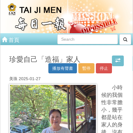
首頁
珍愛自己「造福」家人
播放有聲書
暫停
停止
美珠 2025-01-27
小時
候的我個
性非常膽
小，幾乎
都是站在
家人的身
後，沒有