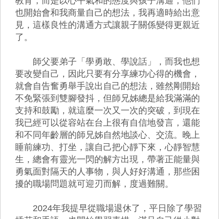
教育，而是以心平氣和的態度與孩子溝通，他們
也開始會和我商量自己的想法，我再適時給出意
見，這樣良性的溝通方式讓親子關係變得更親近
了。
師父要弟子「學勇敢、學說話」，而我也想
要改變自己，因此只要有分享練功心得的機會，
就會自告奮勇舉手說出自己的想法，雖然剛開始
不免緊張到雙腳發抖，但師兄姊總是給我滿滿的
支持和鼓勵，就這麼一次又一次的突破，到現在
我已經可以從容站在台上很有自信地發言，還能
和不同年齡層的師兄姊自然地談心、交流。晚上
睡前練功、打坐，讓自己把心靜下來，心靜智慧
生，總會有靈光一閃的解方出現，帶著正能量與
勇氣面對隔天的人事物，與人好好溝通，那些困
擾的職場問題就可迎刃而解，度過難關。
2024年我提早從職場退休了，平日除了學習