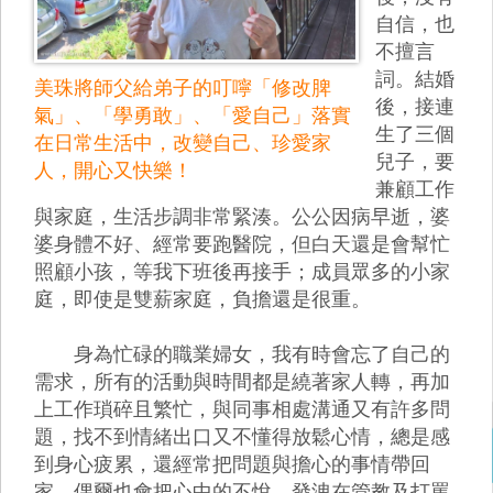
自信，也
不擅言
詞。結婚
美珠將師父給弟子的叮嚀「修改脾
後，接連
氣」、「學勇敢」、「愛自己」落實
生了三個
在日常生活中，改變自己、珍愛家
兒子，要
人，開心又快樂！
兼顧工作
與家庭，生活步調非常緊湊。公公因病早逝，婆
婆身體不好、經常要跑醫院，但白天還是會幫忙
照顧小孩，等我下班後再接手；成員眾多的小家
庭，即使是雙薪家庭，負擔還是很重。
身為忙碌的職業婦女，我有時會忘了自己的
需求，所有的活動與時間都是繞著家人轉，再加
上工作瑣碎且繁忙，與同事相處溝通又有許多問
題，找不到情緒出口又不懂得放鬆心情，總是感
到身心疲累，還經常把問題與擔心的事情帶回
家，偶爾也會把心中的不悅，發洩在管教及打罵