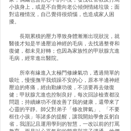
小孩身上，或是不自覺向老公傾倒情緒垃圾；面
對這種情況，自己覺得很煩惱，也造成家人困
擾。
長期累積的壓力導致身體漸漸出現狀況，就
醫後才知是半邊壓迫神經的毛病，去找過整脊和
復健，都未見好轉；也因為家族性的甲狀腺亢進
毛病，經常進出醫院。
所幸有緣進入太極門修練氣功，透過簡單的
吸吐，慢慢撫平我煩躁不安的心，原本半邊神經
壓迫的疼痛，經由勤練功後，不須要再去做復
健；甲狀腺亢進也控制良好，每次回診檢查都沒
問題；持續練功不僅改善了我的健康，還帶來了
心靈的平靜。師父對弟子「修改脾氣」、「不要
框住小孩」等諸多的提醒，讓我開始學會反躬自
省，我謹記且運用學到的智慧，一改以前的打罵