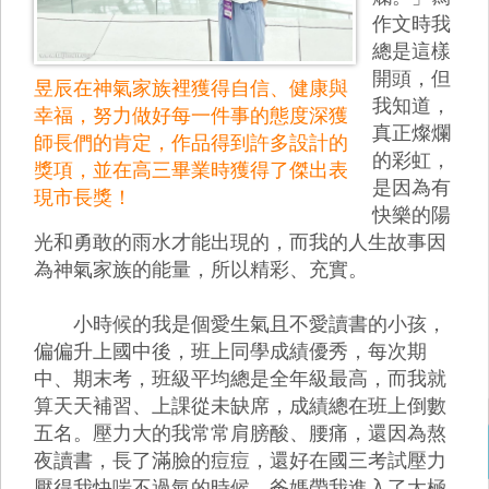
作文時我
總是這樣
開頭，但
昱辰在神氣家族裡獲得自信、健康與
我知道，
幸福，努力做好每一件事的態度深獲
真正燦爛
師長們的肯定，作品得到許多設計的
的彩虹，
獎項，並在高三畢業時獲得了傑出表
是因為有
現市長獎！
快樂的陽
光和勇敢的雨水才能出現的，而我的人生故事因
為神氣家族的能量，所以精彩、充實。
小時候的我是個愛生氣且不愛讀書的小孩，
偏偏升上國中後，班上同學成績優秀，每次期
中、期末考，班級平均總是全年級最高，而我就
算天天補習、上課從未缺席，成績總在班上倒數
五名。壓力大的我常常肩膀酸、腰痛，還因為熬
夜讀書，長了滿臉的痘痘，還好在國三考試壓力
壓得我快喘不過氣的時候，爸媽帶我進入了太極