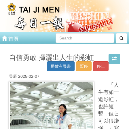
首頁
自信勇敢 揮灑出人生的彩虹
播放有聲書
暫停
停止
昱辰 2025-02-07
「人
生有如一
道彩虹，
也許短
暫，但它
可以很燦
爛。」寫