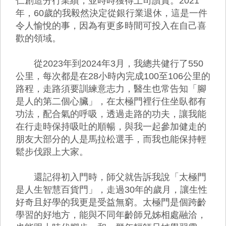
仁創造分行業績，並時時獲得上司讚賞。2021
年，60歲的我毅然決定從銀行業退休，這是一件
令人愉悅的事，因為有更多時間可投入在自己喜
歡的領域。
從2023年到2024年3月，我總共健行了550
公里，每次都是在28小時內完成100至106公里的
路程，走路須要訓練意志力，醫生也常告知「腳
是人的第二個心臟」，在太極門裡行住坐臥都有
功法，配合氣的呼吸，透過走路的功夫，讓我能
在行走時保持吸吐的順暢，與我一起參加健走的
朋友大部分的人是馬拉松選手，而我也能保持輕
鬆步伐跟上大家。
還記得初入門時，師父就告訴我說「太極門
是人生智慧百貨門」，走過30年的歲月，讓生性
好奇且好學的我更是受益無窮。太極門是個跨齡
學習的好地方，能與不同年齡師兄姊相處融洽，