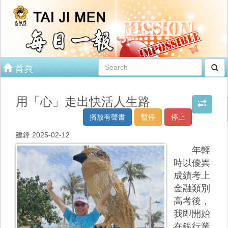
首頁
用「心」走出快活人生路
播放有聲書
暫停
停止
建鋒 2025-02-12
年輕
時以優異
成績考上
金融類別
高考後，
我即開始
在銀行業