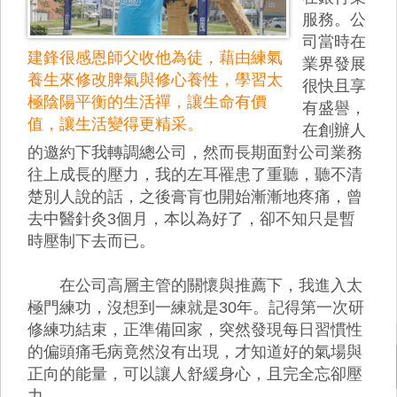
服務。公
司當時在
建鋒很感恩師父收他為徒，藉由練氣
業界發展
養生來修改脾氣與修心養性，學習太
很快且享
極陰陽平衡的生活禪，讓生命有價
有盛譽，
值，讓生活變得更精采。
在創辦人
的邀約下我轉調總公司，然而長期面對公司業務
往上成長的壓力，我的左耳罹患了重聽，聽不清
楚別人說的話，之後膏肓也開始漸漸地疼痛，曾
去中醫針灸3個月，本以為好了，卻不知只是暫
時壓制下去而已。
在公司高層主管的關懷與推薦下，我進入太
極門練功，沒想到一練就是30年。記得第一次研
修練功結束，正準備回家，突然發現每日習慣性
的偏頭痛毛病竟然沒有出現，才知道好的氣場與
正向的能量，可以讓人舒緩身心，且完全忘卻壓
力。