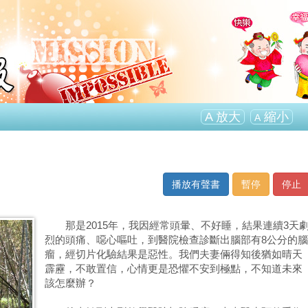
A
放大
縮小
A
播放有聲書
暫停
停止
那是2015年，我因經常頭暈、不好睡，結果連續3天
烈的頭痛、噁心嘔吐，到醫院檢查診斷出腦部有8公分的腦
瘤，經切片化驗結果是惡性。我們夫妻倆得知後猶如晴天
霹靂，不敢置信，心情更是恐懼不安到極點，不知道未來
該怎麼辦？