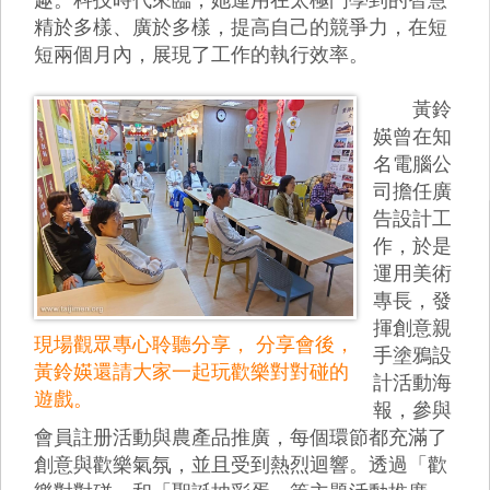
精於多樣、廣於多樣，提高自己的競爭力，在短
短兩個月內，展現了工作的執行效率。
黃鈴
媖曾在知
名電腦公
司擔任廣
告設計工
作，於是
運用美術
專長，發
揮創意親
現場觀眾專心聆聽分享， 分享會後，
手塗鴉設
黃鈴媖還請大家一起玩歡樂對對碰的
計活動海
遊戲。
報，參與
會員註册活動與農產品推廣，每個環節都充滿了
創意與歡樂氣氛，並且受到熱烈迴響。透過「歡