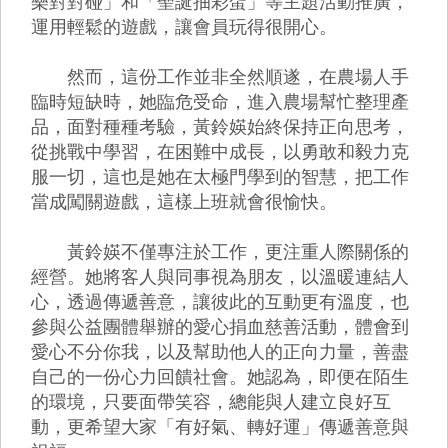
樂對對碰」和「聖誕抽彩蛋」等主題活動推廣，
運用輕鬆的遊戲，讓會員玩得很開心。
然而，這份工作並非全然順遂，在農場人手
臨時短缺時，她臨危受命，進入農場幫忙整理產
品，面對種種考驗，黃鈴媖始終保持正向思考，
從挑戰中學習，在困難中成長，以勇敢和毅力克
服一切，這也是她在太極門學到的智慧，把工作
當成闖關遊戲，這樣上班就會很愉快。
黃鈴媖不僅專注於工作，更注重人際關係的
經營。她將客人與同事視為朋友，以溫暖連結人
心，透過傳遞善意，讓彼此的互動更有溫度，也
參與公益團體舉辦的愛心捐血慈善活動，體會到
愛心不分你我，以及幫助他人的正向力量，善盡
自己的一份心力回饋社會。她認為，即便在陌生
的環境，只要面帶笑容，總能與人建立良好互
動，更希望大家「有好氣、轉好運」傳遞善意與