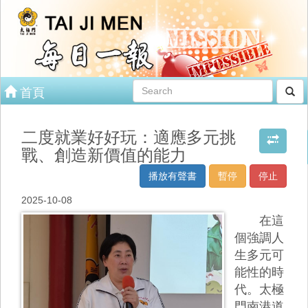
首頁
二度就業好好玩：適應多元挑
戰、創造新價值的能力
播放有聲書
暫停
停止
2025-10-08
在這
個強調人
生多元可
能性的時
代。太極
門南港道