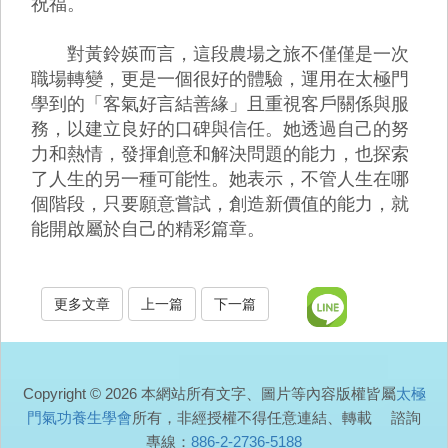
祝福。
對黃鈴媖而言，這段農場之旅不僅僅是一次
職場轉變，更是一個很好的體驗，運用在太極門
學到的「客氣好言結善緣」且重視客戶關係與服
務，以建立良好的口碑與信任。她透過自己的努
力和熱情，發揮創意和解決問題的能力，也探索
了人生的另一種可能性。她表示，不管人生在哪
個階段，只要願意嘗試，創造新價值的能力，就
能開啟屬於自己的精彩篇章。
更多文章
上一篇
下一篇
Copyright © 2026 本網站所有文字、圖片等內容版權皆屬
太極
門氣功養生學會
所有，非經授權不得任意連結、轉載 諮詢
專線：
886-2-2736-5188