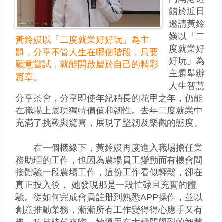
館於近日
邀請黃鈴
媖以「二
黃鈴媖以「二度就業好好玩」為主
度就業好
題，分享不管人生在哪個階段，只要
好玩」為
願意嘗試，就能開啟屬於自己的精彩
主題舉辦
篇章。
人生智慧
分享茶會，分享即使年紀稍長的花甲之年，仍能
在職場上展現獨特價值和韌性。去年二度就業中
充滿了挑戰與驚喜，展現了堅韌及樂觀的態度。
在一個機緣下，黃鈴媖再度進入職場擔任業
務助理的工作，也因為農場員工變動而有機會間
接體驗一段農場工作，這份工作看似輕鬆，卻在
真正投入後， 她發現那是一段忙碌且充實的體
驗。從如何完成會員註册到熟悉APP操作，並以
創意推動業務，漸漸所有工作變得得心應手又有
趣。科技時代來臨，她運用在太極門學到的智慧