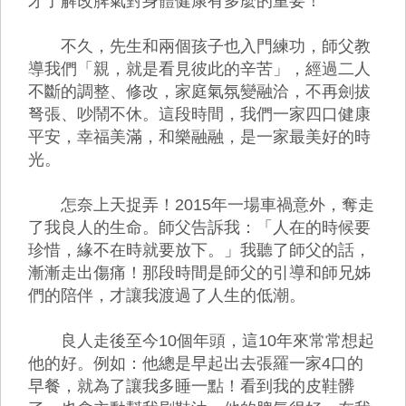
才了解改脾氣對身體健康有多麼的重要！
不久，先生和兩個孩子也入門練功，師父教
導我們「親，就是看見彼此的辛苦」，經過二人
不斷的調整、修改，家庭氣氛變融洽，不再劍拔
弩張、吵鬧不休。這段時間，我們一家四口健康
平安，幸福美滿，和樂融融，是一家最美好的時
光。
怎奈上天捉弄！2015年一場車禍意外，奪走
了我良人的生命。師父告訴我：「人在的時候要
珍惜，緣不在時就要放下。」我聽了師父的話，
漸漸走出傷痛！那段時間是師父的引導和師兄姊
們的陪伴，才讓我渡過了人生的低潮。
良人走後至今10個年頭，這10年來常常想起
他的好。例如：他總是早起出去張羅一家4口的
早餐，就為了讓我多睡一點！看到我的皮鞋髒