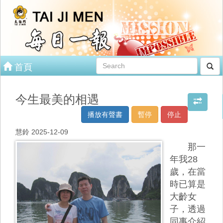
首頁
今生最美的相遇
播放有聲書
暫停
停止
慧鈴 2025-12-09
那一
年我28
歲，在當
時已算是
大齡女
子，透過
同事介紹