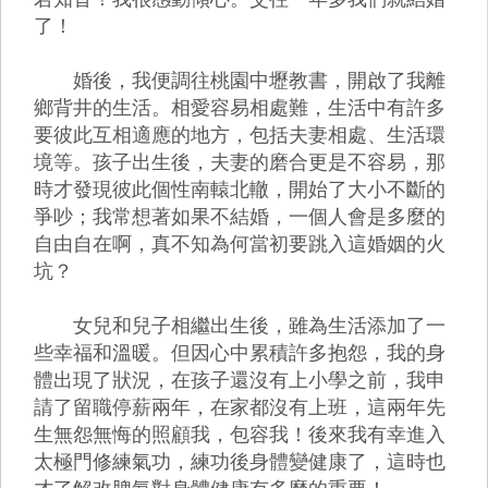
了！
婚後，我便調往桃園中壢教書，開啟了我離
鄉背井的生活。相愛容易相處難，生活中有許多
要彼此互相適應的地方，包括夫妻相處、生活環
境等。孩子出生後，夫妻的磨合更是不容易，那
時才發現彼此個性南轅北轍，開始了大小不斷的
爭吵；我常想著如果不結婚，一個人會是多麼的
自由自在啊，真不知為何當初要跳入這婚姻的火
坑？
女兒和兒子相繼出生後，雖為生活添加了一
些幸福和溫暖。但因心中累積許多抱怨，我的身
體出現了狀況，在孩子還沒有上小學之前，我申
請了留職停薪兩年，在家都沒有上班，這兩年先
生無怨無悔的照顧我，包容我！後來我有幸進入
太極門修練氣功，練功後身體變健康了，這時也