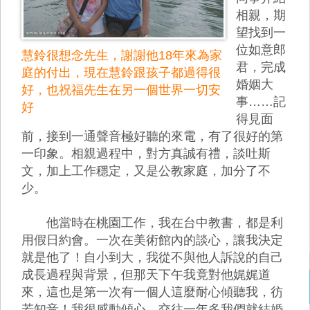
相親，期
望找到一
位如意郎
慧鈴很想念先生，謝謝他18年來為家
君，完成
庭的付出，現在慧鈴跟孩子都過得很
婚姻大
好，也祝福先生在另一個世界一切安
事……記
好
得見面
前，接到一通聲音極好聽的來電，有了很好的第
一印象。相親過程中，對方真誠有禮，談吐斯
文，加上工作穩定，又是公教家庭，加分了不
少。
他當時在桃園工作，我在台中教書，都是利
用假日約會。一次在美術館內的談心，讓我決定
就是他了！自小到大，我從不與他人訴說的自己
成長過程與背景，但那天下午我竟對他娓娓道
來，這也是第一次有一個人這麼耐心傾聽我，彷
若知音！我很感動傾心。交往一年多我們就結婚