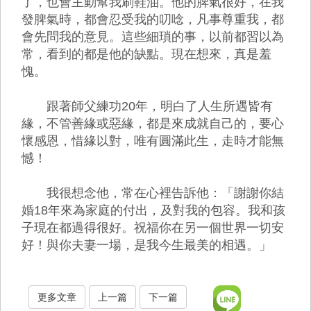
了，也會主動幫我刷鞋油。他的脾氣很好，在我
發脾氣時，都會忍受我的叨唸，凡事尊重我，都
會先問我的意見。這些細瑣的事，以前都習以為
常，看到的都是他的缺點。現在想來，真是羞
愧。
跟著師父練功20年，明白了人生所遇皆有
緣，不管善緣或惡緣，都是來成就自己的，要心
懷感恩，惜緣以對，唯有圓滿此生，走時才能無
憾！
我很想念他，常在心裡告訴他：「謝謝你結
婚18年來為家庭的付出，及對我的包容。我和孩
子現在都過得很好。祝福你在另一個世界一切安
好！與你夫妻一場，是我今生最美的相遇。」
更多文章
上一篇
下一篇