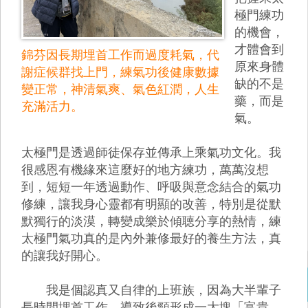
極門練功
的機會，
才體會到
錦芬因長期埋首工作而過度耗氣，代
原來身體
謝症候群找上門，練氣功後健康數據
缺的不是
變正常，神清氣爽、氣色紅潤，人生
藥，而是
充滿活力。
氣。
太極門是透過師徒保存並傳承上乘氣功文化。我
很感恩有機緣來這麼好的地方練功，萬萬沒想
到，短短一年透過動作、呼吸與意念結合的氣功
修練，讓我身心靈都有明顯的改善，特別是從默
默獨行的淡漠，轉變成樂於傾聴分享的熱情，練
太極門氣功真的是內外兼修最好的養生方法，真
的讓我好開心。
我是個認真又自律的上班族，因為大半輩子
長時間埋首工作，導致後頸形成一大塊「富貴