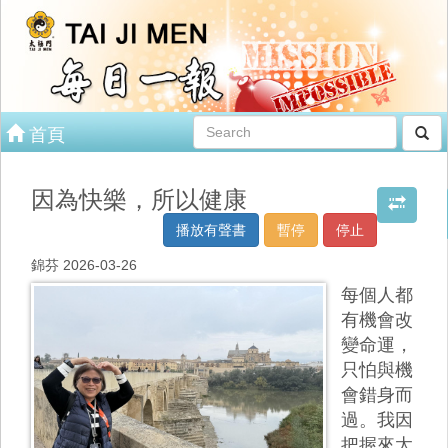
首頁
因為快樂，所以健康
播放有聲書
暫停
停止
錦芬 2026-03-26
每個人都
有機會改
變命運，
只怕與機
會錯身而
過。我因
把握來太