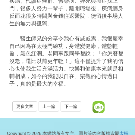
疾病、代謝症候群、傳染病、猝死與癌症找上
門，很多人努力一輩子，離開職場後，疾病纏身
反而花很多時間與金錢往返醫院，徒留後半場人
生的無力與孤獨。
醫生師兄的分享令我心有戚戚焉，我很慶幸
自己因為在太極門練功，身體變健康，體態輕
盈，氣色紅潤。老同事跟同學都說：「你怎麼都
沒老，還比以前更年輕！」這不僅提升了我的信
心也使我生活充滿活力。快樂和健康本來就是相
輔相成，如今的我能以自在、樂觀的心情過日
子，真的是最大的幸福。
更多文章
上一篇
下一篇
Copyright © 2026 本網站所有文字、圖片等內容版權皆屬
太極