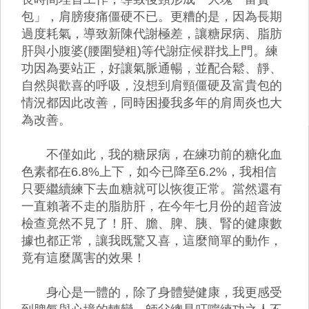
包」，肩膀痠痛僵硬不已。更糟的是，因為長期
過度耗氣，導致新陳代謝極差，讓糖尿病、脂肪
肝與小腹婆(腰圍變粗)等代謝症候群找上門。練
功因為要站正，好讓氣脈通暢，並配合鬆、靜、
自然與歡喜的呼吸，沒想到肩頸僵硬及富貴包的
情況都因此改善，同時困擾我多年的肩周炎也大
為改善。
不僅如此，我的糖尿病，在練功前的糖化血
色素都在6.8%上下，如今已降至6.2%，我相信
只要繼續練下去血糖就可以恢復正常。當然還有
一直賴著不走的脂肪肝，在今年七月份的超音波
檢查竟然不見了！肝、膽、脾、胰、腎的健康數
據也都正常，讓我既驚又喜，這麼簡單的動作，
竟有這麼厲害的效果！
身心是一體的，除了身體變健康，我更感受