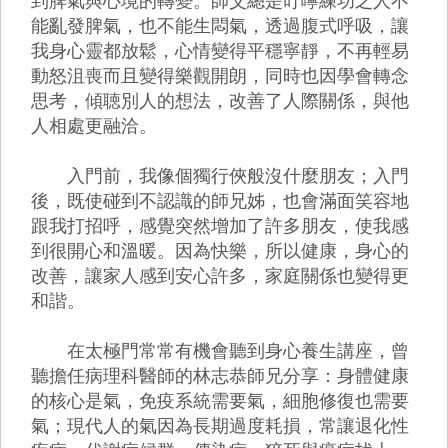
到脾氣與心境的轉變。師父總是叮嚀練功之人不
能亂發脾氣，也不能生悶氣，透過腹式呼吸，讓
我身心靈都放鬆，心情變得平穩寧靜，不再輕易
動怒沮喪而且變得樂觀開朗，同時也因學會轉念
思考，傾聴別人的想法，改善了人際關係，與他
人相處更融洽。
入門前，我像個獨行俠般沒什麼朋友；入門
後，既使碰到不認識的師兄姊，也會滿面笑容地
跟我打招呼，感覺突然增加了許多朋友，使我感
到很開心和溫暖。因為快樂，所以健康，身心的
改善，讓家人感到安心許多，家庭關係也變得更
和諧。
在太極門常常有機會聽到身心養生講座，曾
聽擔任病理科醫師的林志恭師兄分享：身體健康
的核心是氣，免疫系統需要氣，細胞修復也需要
氣；現代人的氣因為長期過度耗損，常讓退化性