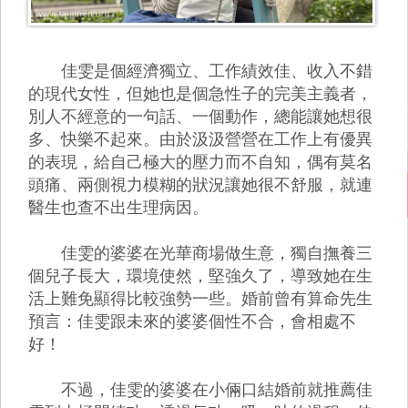
佳雯是個經濟獨立、工作績效佳、收入不錯
的現代女性，但她也是個急性子的完美主義者，
別人不經意的一句話、一個動作，總能讓她想很
多、快樂不起來。由於汲汲營營在工作上有優異
的表現，給自己極大的壓力而不自知，偶有莫名
頭痛、兩側視力模糊的狀況讓她很不舒服，就連
醫生也查不出生理病因。
佳雯的婆婆在光華商場做生意，獨自撫養三
個兒子長大，環境使然，堅強久了，導致她在生
活上難免顯得比較強勢一些。婚前曾有算命先生
預言：佳雯跟未來的婆婆個性不合，會相處不
好！
不過，佳雯的婆婆在小倆口結婚前就推薦佳