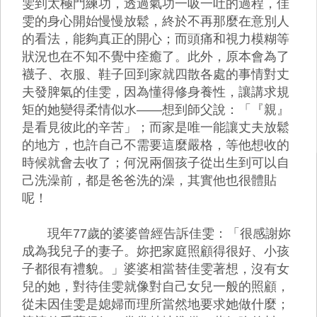
雯到太極門練功，透過氣功一吸一吐的過程，佳
雯的身心開始慢慢放鬆，終於不再那麼在意別人
的看法，能夠真正的開心；而頭痛和視力模糊等
狀況也在不知不覺中痊癒了。此外，原本會為了
襪子、衣服、鞋子回到家就四散各處的事情對丈
夫發脾氣的佳雯，因為懂得修身養性，讓講求規
矩的她變得柔情似水——想到師父說：「『親』
是看見彼此的辛苦」；而家是唯一能讓丈夫放鬆
的地方，也許自己不需要這麼嚴格，等他想收的
時候就會去收了；何況兩個孩子從出生到可以自
己洗澡前，都是爸爸洗的澡，其實他也很體貼
呢！
現年77歲的婆婆曾經告訴佳雯：「很感謝妳
成為我兒子的妻子。妳把家庭照顧得很好、小孩
子都很有禮貌。」婆婆相當替佳雯著想，沒有女
兒的她，對待佳雯就像對自己女兒一般的照顧，
從未因佳雯是媳婦而理所當然地要求她做什麼；