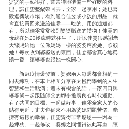
婆婆的手藝很好，常常特地準備一些好吃的料
理，讓佳雯整鍋帶回去，全家一起享用；她也喜
歡逛傳統市場，看到適合佳雯或小孩的用品，就
會直接買回來送給佳雯——吃的、用的通通都
有，所以佳雯常常收到婆婆贈送的禮物！佳雯的
母親在她20幾歲時就往生了，所以佳雯很感謝老
天爺賜給她一位像媽媽一樣的婆婆疼愛她、照顧
她！每次收到婆婆送的東西，佳雯都會真心地稱
讚一番，讓婆婆也跟她一樣開心。
新冠疫情爆發前，婆媳兩人每週都會相約一
同去練功，在車上相互分享在太極門學到的人生
智慧和生活點滴；週末有機會的話，一家四口與
婆婆就一起跟隨師父的腳步推廣良心時代運動。
有了共同的目標、一起做好事，佳雯全家人的心
貼得更近，丈夫也從來不用為婆媳問題苦惱。能
擁有這樣的幸福，佳雯覺得非常感恩——因為一
起練功、一起修改，婆媳之間懂得彼此尊重，讓