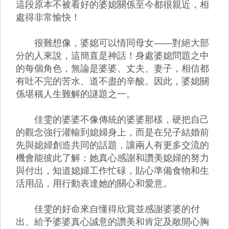
這段原本不被看好的婆媳關係至今都很親近，相
處得非常愉快！
很難想像，婆媳可以情同母女——對絕大部
分的人來說，這簡直是神話！身處婆媳問題之中
的每個角色，無論是婆婆、丈夫、妻子，相信都
有吐不完的苦水、道不盡的辛酸。因此，婆媳關
係堪稱人生難解的謎題之一。
佳雯的婆婆不像傳統的婆婆那樣，硬把自己
的觀念強行灌輸到媳婦身上，而是在兒子結婚前
先與媳婦創造共同的話題，讓兩人有更多交流的
機會能彼此了解；她真心感謝和讚美媳婦的努力
與付出，知道媳婦工作忙碌，貼心準備食物和生
活用品，用行動表達她的關心和愛意。
佳雯的好命來自懂得欣賞並感謝婆婆的付
出、給予婆婆真心誠意的讚美和肯定及敞開心胸