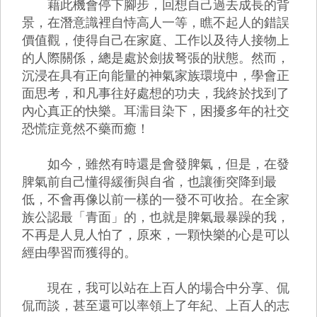
藉此機會停下腳步，回想自己過去成長的背
景，在潛意識裡自恃高人一等，瞧不起人的錯誤
價值觀，使得自己在家庭、工作以及待人接物上
的人際關係，總是處於劍拔弩張的狀態。然而，
沉浸在具有正向能量的神氣家族環境中，學會正
面思考，和凡事往好處想的功夫，我終於找到了
內心真正的快樂。耳濡目染下，困擾多年的社交
恐慌症竟然不藥而癒！
如今，雖然有時還是會發脾氣，但是，在發
脾氣前自己懂得緩衝與自省，也讓衝突降到最
低，不會再像以前一樣的一發不可收拾。在全家
族公認最「青面」的，也就是脾氣最暴躁的我，
不再是人見人怕了，原來，一顆快樂的心是可以
經由學習而獲得的。
現在，我可以站在上百人的場合中分享、侃
侃而談，甚至還可以率領上了年紀、上百人的志