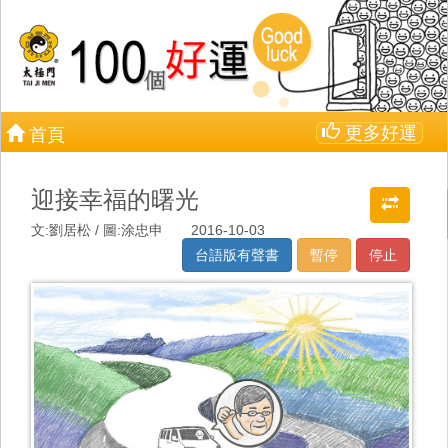
更多好運
首頁
迎接幸福的曙光
文:劉居松 / 圖:涂忠申 2016-10-03
台語版有聲書
暫停
停止