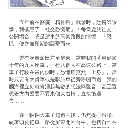
五年前在醫院「精神科」就診時，經醫師診
斷，我罹患了「社交恐慌症」！每當處於社交、
公開場合，或是駕車於高架路段的情境，「恐
慌」便會無預期的襲擊而來。
曾有次奉派出差至屏東，當時我開著車齡逾
十年的九人座車，一行八個人在高速公路上，當
車子行駛在最內側時，恐慌症突然「上身」。當
時只要有大貨車或是聯結車從旁呼嘯而過，我的
腦海裡立刻就會湧起無數的想法與聲音，甚至還
想著方向盤要不要來個大右轉，直接衝過
去……。
在一輛輛大車子超過去後，仍然提心吊膽、
硬著頭皮把車一路從屏東開回台中。包括自己在