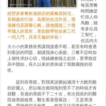
每當用餐
時間總是
經營多家餐飲連鎖店的羅條原師兄，
忙得人仰
長期處於忙碌、高壓的生活作息，透
馬翻，雖
過練功及調養心氣，讓他擺脫二十幾
有多位員
年惱人的胃疾，更如願帶領全家三代
工幫忙，
一同入門，共享天倫的幸福！
但店內大
大小小的業務依舊讓我接應不暇，甚至有時會遇
到客訴的問題，都讓我身心俱疲。三餐不定時加
上個性求好心切，情緒總會隨之起伏，更導致從
高中開始，長久以來的胃病成了我難擺脫的宿
疾。
提到吞胃鏡，對我來說猶如滿清十大酷刑般
的折騰人，所以每次都得拖到受不了的時候才肯
就醫，吞過的胃鏡不下二十次，有次我依約到醫
院做胃鏡檢查，醫生看著螢幕說：「又是胃潰
瘍，需做個切片檢查。」然後又往深處檢查十二