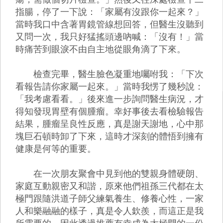
指腸，停了一下說：「家屬有沒跟你一起來？」
當時我口中含著胃鏡管線想回答，但醫生沒聽到
又問一次，我只好猛搖頭邊吶喊：「沒有！」當
時痛苦到眼淚不由自主地從眼角滴了下來。
檢查完畢，醫生臉色凝重地囑咐我：「下次
看報告請你家屬一起來。」當時我愣了幾秒說：
「我考慮看看。」後來進一步詢問醫生病況，才
得知發現胃壁有個腫瘤。幸好事後去看檢驗報告
結果，腫瘤呈良性反應，真是謝天謝地，心中那
塊巨石頓時卸了下來，這時才深刻的體悟到擁有
健康是何等的重要。
在一次朋友聚會中見到他的雙親身體硬朗、
家庭互動親密又和諧，原來他們祖孫三代都在太
極門跟隨洪道子師父練氣養生、修養心性，一家
人和樂融融的樣子，真是令人欽羨，而這正是我