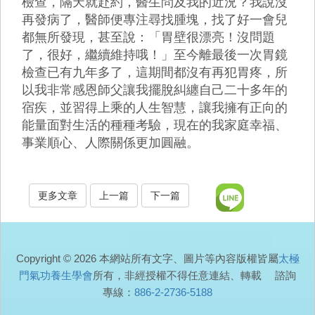
檢查，隔天就赴約，醫生問及我的近況？我說沒
再發病了，醫師便專注尋找腫塊，找了好一會兒
都無所發現，甚至說：「胃壁很漂亮！沒問題
了，很好，繼續維持哦！」至今離最後一次胃鏡
檢查已有九年多了，這期間都沒有再犯胃疼，所
以我非常感恩師父讓我擺脫糾纏自己二十多年的
宿疾，並習得上乘的人生智慧，讓我擁有正向的
能量面對生活的種種考驗，現在的我家庭幸福、
事業順心、人際關係更加圓融。
更多文章
上一篇
下一篇
Copyright © 2026 本網站所有文字、圖片等內容版權皆屬
太極
門氣功養生學會
所有，非經授權不得任意連結、轉載 諮詢
專線：
886-2-2736-5188