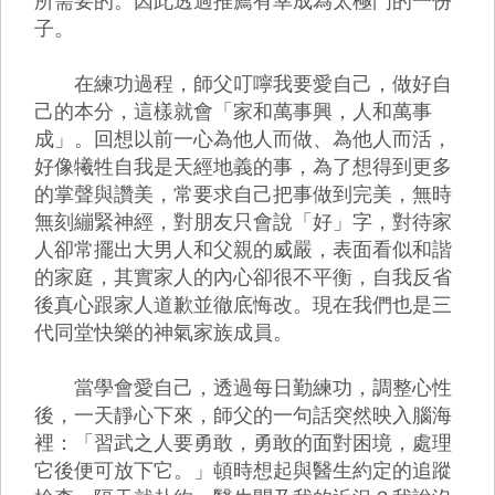
所需要的。因此透過推薦有幸成為太極門的一份
子。
在練功過程，師父叮嚀我要愛自己，做好自
己的本分，這樣就會「家和萬事興，人和萬事
成」。回想以前一心為他人而做、為他人而活，
好像犧牲自我是天經地義的事，為了想得到更多
的掌聲與讚美，常要求自己把事做到完美，無時
無刻繃緊神經，對朋友只會說「好」字，對待家
人卻常擺出大男人和父親的威嚴，表面看似和諧
的家庭，其實家人的內心卻很不平衡，自我反省
後真心跟家人道歉並徹底悔改。現在我們也是三
代同堂快樂的神氣家族成員。
當學會愛自己，透過每日勤練功，調整心性
後，一天靜心下來，師父的一句話突然映入腦海
裡：「習武之人要勇敢，勇敢的面對困境，處理
它後便可放下它。」頓時想起與醫生約定的追蹤