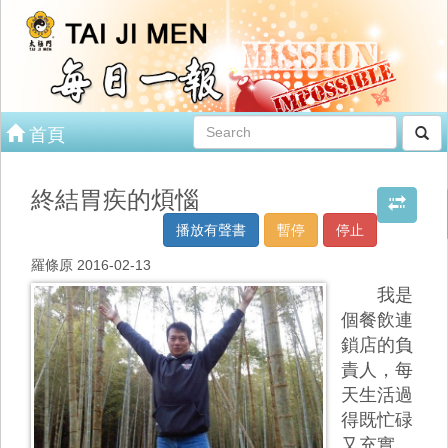
首頁
終結胃疾的煩惱
播放有聲書
暫停
停止
羅條原 2016-02-13
我是
個餐飲連
鎖店的負
責人，每
天生活過
得既忙碌
又充實，