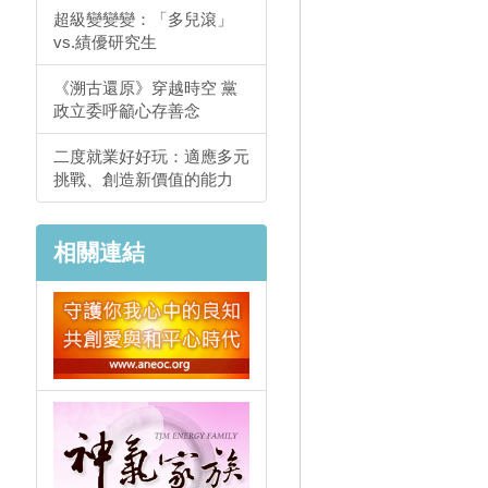
超級變變變：「多兒滾」
vs.績優研究生
《溯古還原》穿越時空 黨
政立委呼籲心存善念
二度就業好好玩：適應多元
，
挑戰、創造新價值的能力
相關連結