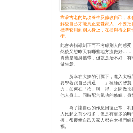
靠著古老的氣功養生及修改自己，李
解愛自己才能真正去愛家人，不要把
標準套用到別人身上，在捨與得之間
衡。
此會去指導糾正而不考慮別人的感受
然後又想昨天有哪些地方沒做好……
胃藥是隨身攜帶，但就是治不好，有
做生意。
所幸在大姊的引薦下，進入太極門
要學著跟自己溝通……」種種的智慧
力，如何在「捨」與「得」之間做抉
他人身上。同時配合氣功的修練，身
為了讓自己的作息回復正常，我把
入比起之前少很多，但是有更多的時
擾，很慶幸自己與家人都在太極門練
福。