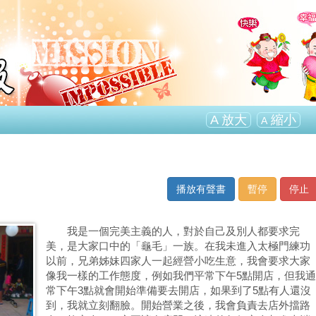
A
放大
縮小
A
播放有聲書
暫停
停止
我是一個完美主義的人，對於自己及別人都要求完
美，是大家口中的「龜毛」一族。在我未進入太極門練功
以前，兄弟姊妹四家人一起經營小吃生意，我會要求大家
像我一樣的工作態度，例如我們平常下午5點開店，但我通
常下午3點就會開始準備要去開店，如果到了5點有人還沒
到，我就立刻翻臉。開始營業之後，我會負責去店外擋路