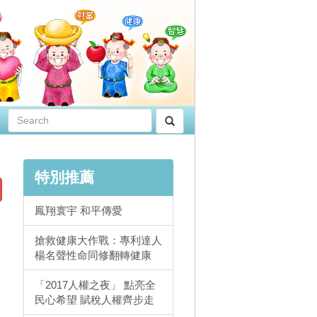
特別推薦
鳳翔寰宇 和平傳愛
搶救健康大作戰：專利達人
楊名聲性命同修翻轉健康
「2017人權之夜」 點亮全
民心希望 賦稅人權齊步走