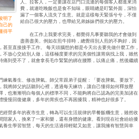
人、拉客人，一定要讓在店門口流連的每個客人都進來消
費，就連吃晚飯也是食不知味，眼睛總是盯緊外面，深怕
漏了一個客人流失了生意。就是這樣每天緊張兮兮，不僅
俊明了
給自己很大的壓力，也帶給兄弟姊妹們很大的壓力。
自己的
懂得平
在工作上我要求完美，都覺得凡事要聽我的才會做到
盡善盡美。例如在煎牛排時，總覺得別人煎的不夠好，因
，甚至直接接手工作。 每天頭腦想的都是今天出去要先做什麼工作
，不放心交給別人做，這樣極度要求的完美個性讓胃病找上我，雖然
時痛到受不了，就會拿長毛巾緊緊的綁在腰際，以痛止痛，然後繼續
練氣養生、修改脾氣。師父常跟弟子提醒：「要改脾氣、要放下、
，我將師父的話聽到心裡，透過每天練功，讓自己懂得如何釋放壓
擇，也漸漸明白每個人的標準不同，不能夠將自己認為的完美加諸在
體慢慢回復健康，多年的胃疾也不再困擾我，精神也好很多了。
經營多年的夜市生意，轉為可以生活規律的早餐飯糰生意，雖然收
間陪家人，換來了一家和樂，還有身體的健康。看到現在社會紛紛擾
氣養生學習智慧，每天的生活過得輕鬆又如意，讓我擁有智慧與幸