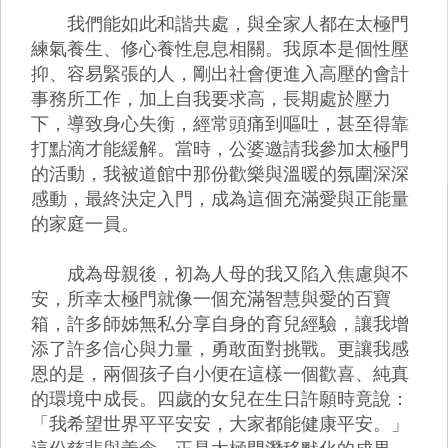
我們能如此和諧共處，與全家人都在太極門
練氣養生、修心養性息息相關。我原本是個性壓
抑、容易緊張的人，剛出社會便進入高壓的會計
事務所工作，加上自我要求高，長期處於壓力
下，導致身心失衡，經常頭痛到嘔吐，甚至得靠
打點滴才能緩解。當時，公婆邀請我參加太極門
的活動，我被道館中那份歡樂與溫暖的氛圍深深
感動，最終決定入門，成為這個充滿愛與正能量
的家庭一員。
成為母親後，初為人母的我又陷入焦慮與不
安，所幸太極門就像一個充滿智慧與愛的百寶
箱，許多師姊無私分享自身的育兒經驗，讓我增
添了許多信心與力量，勇敢面對挑戰。更讓我感
恩的是，兩個孩子自小便在這樣一個歡喜、純真
的環境中成長。四歲的女兒在生日許願時竟說：
「我希望世界平平安安，大家都能健康平安。」