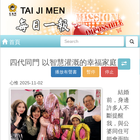
首頁
四代同門 以智慧灌溉的幸福家庭
播放有聲書
暫停
停止
心惟 2025-11-02
結婚
前，身邊
許多人不
斷提醒
我，與公
婆同住可
能會面臨