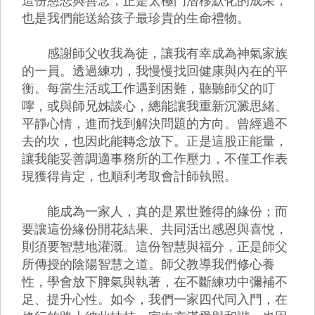
這份慈悲與善念，正是太極門潛移默化的成果，
也是我們能送給孩子最珍貴的生命禮物。
感謝師父收我為徒，讓我有幸成為神氣家族
的一員。透過練功，我慢慢找回健康與內在的平
衡。每當生活或工作遇到困難，聽聽師父的叮
嚀，或與師兄姊談心，總能讓我重新沉澱思緒、
平靜心情，進而找到解決問題的方向。曾經過不
去的坎，也因此能轉念放下。正是這股正能量，
讓我能妥善調適事務所的工作壓力，不僅工作表
現獲得肯定，也順利考取會計師執照。
能成為一家人，真的是累世難得的緣份；而
要讓這份緣份開花結果、共同活出感恩與喜悅，
則須要智慧地灌溉。這份智慧與福分，正是師父
所傳授的陰陽智慧之道。師父教導我們修心養
性，學會放下脾氣與執著，在不斷練功中彌補不
足、提升心性。如今，我們一家四代同入門，在