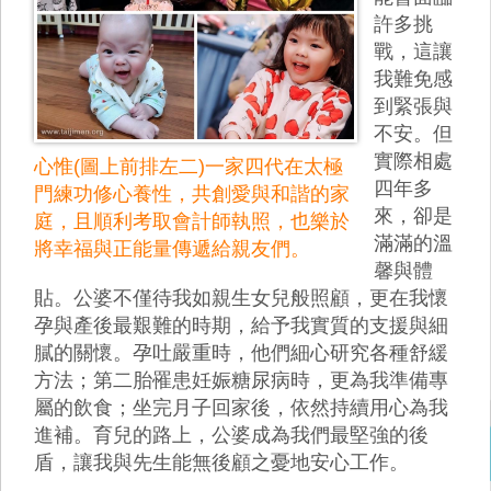
許多挑
戰，這讓
我難免感
到緊張與
不安。但
實際相處
心惟(圖上前排左二)一家四代在太極
四年多
門練功修心養性，共創愛與和諧的家
來，卻是
庭，且順利考取會計師執照，也樂於
滿滿的溫
將幸福與正能量傳遞給親友們。
馨與體
貼。公婆不僅待我如親生女兒般照顧，更在我懷
孕與產後最艱難的時期，給予我實質的支援與細
膩的關懷。孕吐嚴重時，他們細心研究各種舒緩
方法；第二胎罹患妊娠糖尿病時，更為我準備專
屬的飲食；坐完月子回家後，依然持續用心為我
進補。育兒的路上，公婆成為我們最堅強的後
盾，讓我與先生能無後顧之憂地安心工作。