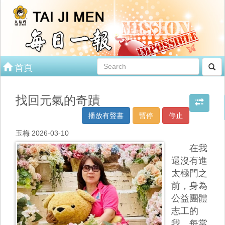
首頁
找回元氣的奇蹟
播放有聲書
暫停
停止
玉梅 2026-03-10
在我
還沒有進
太極門之
前，身為
公益團體
志工的
我，每當