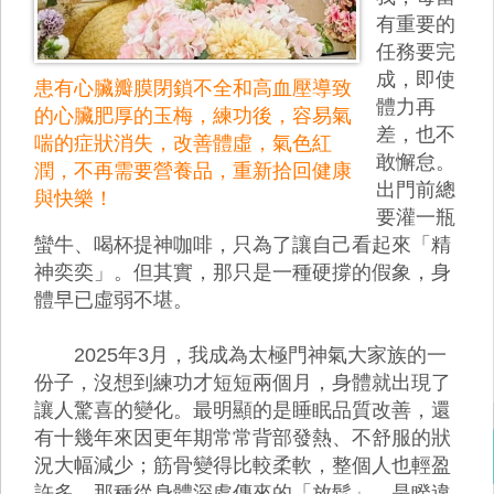
有重要的
任務要完
成，即使
患有心臟瓣膜閉鎖不全和高血壓導致
體力再
的心臟肥厚的玉梅，練功後，容易氣
差，也不
喘的症狀消失，改善體虛，氣色紅
敢懈怠。
潤，不再需要營養品，重新拾回健康
出門前總
與快樂！
要灌一瓶
蠻牛、喝杯提神咖啡，只為了讓自己看起來「精
神奕奕」。但其實，那只是一種硬撐的假象，身
體早已虛弱不堪。
2025年3月，我成為太極門神氣大家族的一
份子，沒想到練功才短短兩個月，身體就出現了
讓人驚喜的變化。最明顯的是睡眠品質改善，還
有十幾年來因更年期常常背部發熱、不舒服的狀
況大幅減少；筋骨變得比較柔軟，整個人也輕盈
許多。那種從身體深處傳來的「放鬆」，是睽違