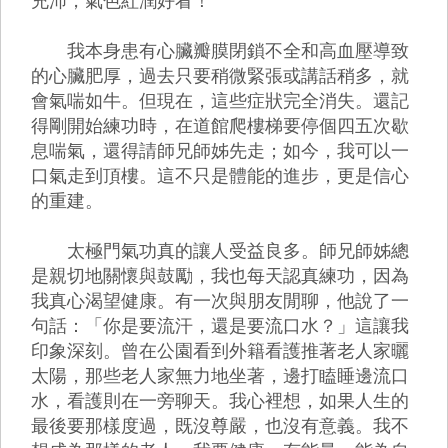
充沛，氣色紅潤好看！
我本身患有心臟瓣膜閉鎖不全和高血壓導致
的心臟肥厚，過去只要稍微緊張或講話稍多，就
會氣喘如牛。但現在，這些症狀完全消失。還記
得剛開始練功時，在道館爬樓梯要停個四五次歇
息喘氣，還得請師兄師姊先走；如今，我可以一
口氣走到頂樓。這不只是體能的進步，更是信心
的重建。
太極門氣功真的讓人受益良多。師兄師姊總
是親切地關懷與鼓勵，我也每天認真練功，因為
我真心渴望健康。有一次與朋友閒聊，他說了一
句話：「你是要流汗，還是要流口水？」這讓我
印象深刻。曾在公園看到外籍看護推著老人家曬
太陽，那些老人家無力地坐著，邊打瞌睡邊流口
水，看護則在一旁聊天。我心裡想，如果人生的
最後要那樣度過，既沒尊嚴，也沒有意義。我不