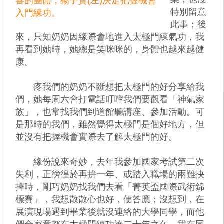
喜的團體，楊子賢(左)決定把握機會
特別留意
入門練功。
此事；後
來，只知奶奶因緣際會地進入太極門練氣功，我
再看到她時，她總是笑咪咪的，身體也越來越健
康。
疼我們的奶奶不斷想把太極門的好分享給我
們，她每周六會打電話叮嚀我們要觀看「神氣家
族」，也常找我們到道館聽講座、參加活動。可
是那時的我們，雖然覺得太極門是個好地方，但
並沒有把握機會實際去了解太極門的好。
緣份說來奇妙，去年我參加國家考試第二次
失利，正徬徨於再拚一年、或踏入職場的兩難抉
擇時，剛巧奶奶找我們去看「菁英盃國際武術錦
標賽」，我想散散心也好，便答應；沒想到，在
展演現場遇到畢業後就沒連絡的大學同學，而他