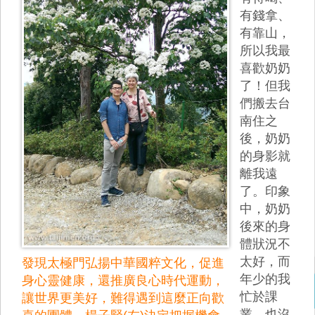
有錢拿、
有靠山，
所以我最
喜歡奶奶
了！但我
們搬去台
南住之
後，奶奶
的身影就
離我遠
了。印象
中，奶奶
後來的身
體狀況不
太好，而
發現太極門弘揚中華國粹文化，促進
年少的我
身心靈健康，還推廣良心時代運動，
忙於課
讓世界更美好，難得遇到這麼正向歡
業，也沒