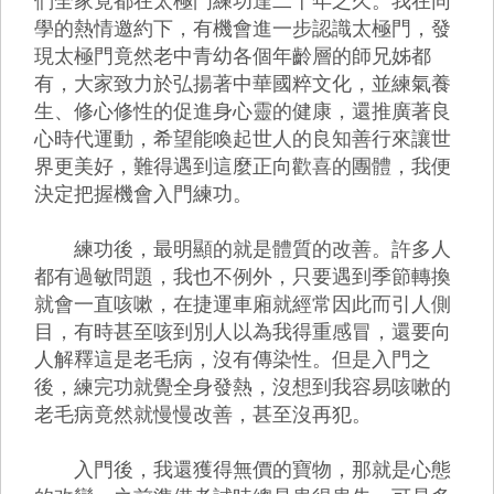
們全家竟都在太極門練功達二十年之久。我在同
學的熱情邀約下，有機會進一步認識太極門，發
現太極門竟然老中青幼各個年齡層的師兄姊都
有，大家致力於弘揚著中華國粹文化，並練氣養
生、修心修性的促進身心靈的健康，還推廣著良
心時代運動，希望能喚起世人的良知善行來讓世
界更美好，難得遇到這麼正向歡喜的團體，我便
決定把握機會入門練功。
練功後，最明顯的就是體質的改善。許多人
都有過敏問題，我也不例外，只要遇到季節轉換
就會一直咳嗽，在捷運車廂就經常因此而引人側
目，有時甚至咳到別人以為我得重感冒，還要向
人解釋這是老毛病，沒有傳染性。但是入門之
後，練完功就覺全身發熱，沒想到我容易咳嗽的
老毛病竟然就慢慢改善，甚至沒再犯。
入門後，我還獲得無價的寶物，那就是心態