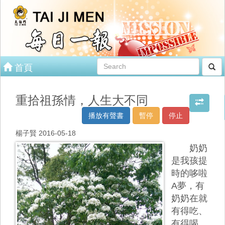
首頁
重拾祖孫情，人生大不同
播放有聲書
暫停
停止
楊子賢 2016-05-18
奶奶
是我孩提
時的哆啦
A夢，有
奶奶在就
有得吃、
有得喝、