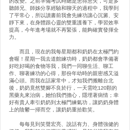
的改變。之前準備考試時總是患得患失，可是多
聽師兄、師姊分享經驗和聊天的過程中，我學到
了平常心，所以讀書前我會先練功讓心沉澱、安
靜下來，在身體跟心靈的雙重護養下，學習效率
提高，今年進考場就不再緊張，能夠確實發揮全
力。
而且，現在的我每星期都和奶奶在太極門約
會喔！星期一我去道館練功時，奶奶都會準備著
好吃好喝的食物等我，我們一同聊生活、聊工
作、聊著練功的心得，那份年幼時的親密感又溢
滿心頭。而我在話家常中，才知我們搬離台北
後，奶奶竟然雙腳不良於行，一天需吃120顆的
黑藥丸來治病，她怕我們擔心，隱埋著病情；幸
好有貴人牽引奶奶到太極門練氣功，讓奶奶身體
上的陰鬱一掃而空，讓奶奶重拾歡笑。
每每見到笑聲宏亮、說話有力、身體強健的