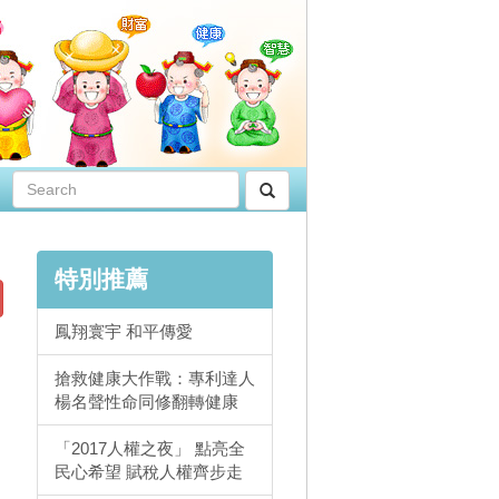
特別推薦
鳳翔寰宇 和平傳愛
搶救健康大作戰：專利達人
楊名聲性命同修翻轉健康
「2017人權之夜」 點亮全
民心希望 賦稅人權齊步走