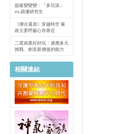
超級變變變：「多兒滾」
vs.績優研究生
《溯古還原》穿越時空 黨
政立委呼籲心存善念
二度就業好好玩：適應多元
挑戰、創造新價值的能力
相關連結