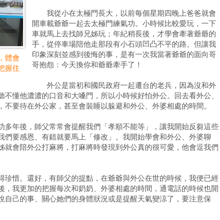
我從小在太極門長大，以前每個星期四晚上爸爸就會
開車載爺爺一起去太極門練氣功。小時候比較愛玩，一下
車就馬上去找師兄姊玩；年紀稍長後，才學會牽著爺爺的
手，從停車場陪他走那段有小石頭凹凸不平的路。但讓我
印象深刻並感到後悔的事，是有一次我當著爺爺的面向哥
，體會
哥抱怨：今天換你和爺爺牽手了！
把握住
外公是當初和國民政府一起遷台的老兵，因為沒和外
聽不懂他濃濃的口音和大嗓門，所以小時候好怕外公。回去看外公、
，不要待在外公家，甚至會裝睡以躲避和外公、外婆相處的時間。
多年後，師父常常會提醒我們「孝順不能等」，讓我開始反芻這些
我們要感恩、有錯就要馬上「修改」。我開始學會和外公、外婆聊
姊就會陪外公打麻將，打麻將時發現到外公真的很可愛，他會逗我們
珍惜。還好，有師父的提點，在爺爺與外公在世的時候，我便已經
後，我更加的把握每次和奶奶、外婆相處的時間，通電話的時候也開
說自己的事、關心她們的身體狀況或是提醒天氣變涼了，要注意保