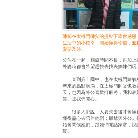
陳筠在太極門師父的提點下學會感恩
生活中的小確幸，開始懂得珍惜，並
愛要及時。
公住在一起，相處時間不長，再加上
外婆時都會希望趕快去找表姊妹們玩
直到升上國中，也在太極門練氣功
年來的點點滴滴，在太極門師父也教
天，也因為外公喜歡打麻將，我和表
笑、逗我們開心。
很多人都說，人要失去後才會懂得
懂得盡心去陪伴他們；爺爺與外公走
始會問候她們，跟她們閒話家常，說
暖。