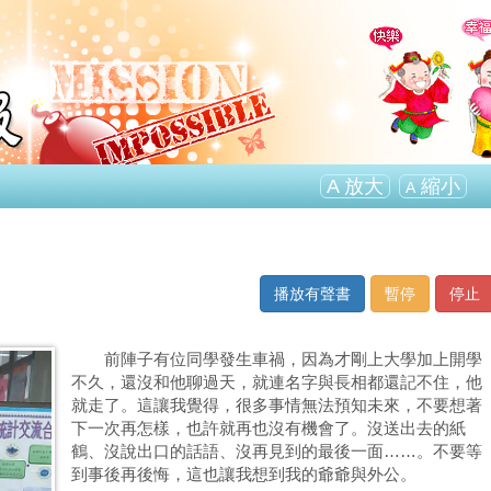
A
放大
縮小
A
播放有聲書
暫停
停止
前陣子有位同學發生車禍，因為才剛上大學加上開學
不久，還沒和他聊過天，就連名字與長相都還記不住，他
就走了。這讓我覺得，很多事情無法預知未來，不要想著
下一次再怎樣，也許就再也沒有機會了。沒送出去的紙
鶴、沒說出口的話語、沒再見到的最後一面……。不要等
到事後再後悔，這也讓我想到我的爺爺與外公。