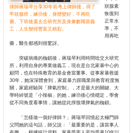
狀腺素
律師蔣瑞琴分享30年前考上律師後，得了
恢復到
甲狀腺癌，練功後，身體變好，不再吃
正常水
藥。下班後還去念研究所及身兼數職當義
準，不
工，人生變得豐富又精彩。
用再吃
藥，醫生都感到很驚訝。
突破病痛的枷鎖後，蔣瑞琴利用時間唸交大研究
所，利用自身的專業做義工，現在是台北家暴中心的
顧問，也在特殊教育的基金會當董事。從事家暴救援
30年，她深深體會到，家庭暴力跟職業與教育程度無
關，家庭經驗與「脾氣控制」，才是最大的關鍵。大
學時綽號是「小辣椒」的她，練功後心情穩定，學會
從不同角度看事情，讓她從此掙脫壞脾氣的枷鎖。
「怎樣做一個好律師？」蔣瑞琴回憶起太極門師
父問她的這句話，師父說：「最重要的是，讓當事人
有膽。」根據統計資料，家暴受害人平均受暴10年以