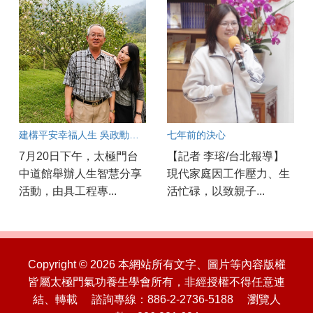
建構平安幸福人生 吳政勳分享以良心與正能量守護工安
七年前的決心
7月20日下午，太極門台
【記者 李瑢/台北報導】
中道館舉辦人生智慧分享
現代家庭因工作壓力、生
活動，由具工程專...
活忙碌，以致親子...
Copyright © 2026 本網站所有文字、圖片等內容版權
皆屬太極門氣功養生學會所有，非經授權不得任意連
結、轉載 諮詢專線：886-2-2736-5188 瀏覽人