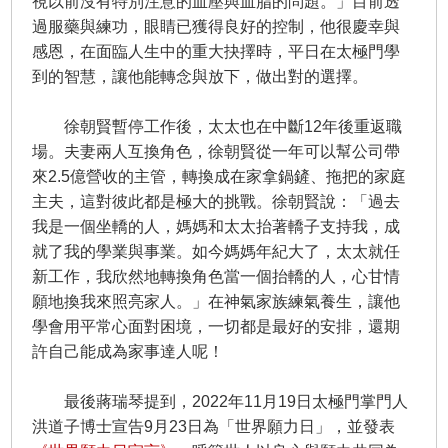
視以前沒有特別注意的血壓與血脂的問題。」目前透
過服藥與練功，眼睛已獲得良好的控制，他很慶幸與
感恩，在面臨人生中的重大抉擇時，平日在太極門學
到的智慧，讓他能轉念與放下，做出對的選擇。
徐朝賢暫停工作後，太太也在中斷12年後重返職
場。夫妻兩人互換角色，徐朝賢從一年可以幫公司帶
來2.5億營收的主管，轉換成在家拿鍋鏟、拖把的家庭
主夫，這對彼此都是極大的挑戰。徐朝賢說：「過去
我是一個坐轎的人，媽媽和太太抬著轎子支持我，成
就了我的學業與事業。如今媽媽年紀大了，太太就任
新工作，我欣然地轉換角色當一個抬轎的人，心甘情
願地換我來照亮家人。」在神氣家族練氣養生，讓他
學會用平常心面對困境，一切都是最好的安排，還期
許自己能成為家事達人呢！
最後蔣瑞琴提到，2022年11月19日太極門掌門人
洪道子博士宣告9月23日為「世界願力日」，並發表