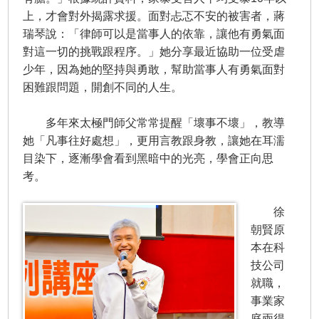
上，才會對外揭露求援。面對忐忑不安的被害者，蔣
瑞琴說：「律師可以是當事人的依靠，讓他有勇氣面
對這一切的挑戰跟程序。」她分享最近協助一位受虐
少年，因為她的堅持與勇敢，幫助當事人有勇氣面對
困難跟問題，開創不同的人生。
多年來太極門師父常常提醒「壞事不壞」，教導
她「凡事往好處想」，更用言教跟身教，讓她在耳濡
目染下，逐漸學會看到黑暗中的光亮，學會正向思
考。
徐
朝賢原
本在科
技公司
就職，
事業家
庭兩得