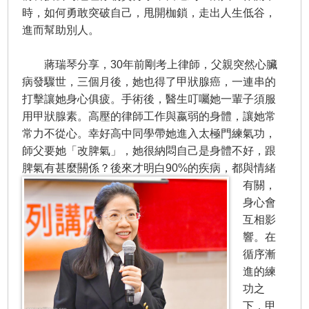
時，如何勇敢突破自己，甩開枷鎖，走出人生低谷，
進而幫助別人。
蔣瑞琴分享，30年前剛考上律師，父親突然心臟
病發驟世，三個月後，她也得了甲狀腺癌，一連串的
打擊讓她身心俱疲。手術後，醫生叮囑她一輩子須服
用甲狀腺素。高壓的律師工作與嬴弱的身體，讓她常
常力不從心。幸好高中同學帶她進入太極門練氣功，
師父要她「改脾氣」，她很納悶自己是身體不好，跟
脾氣有甚麼關係？後來才明白90%的疾病，都與
情緒
有關，
身心會
互相影
響。在
循序漸
進的練
功之
下，甲