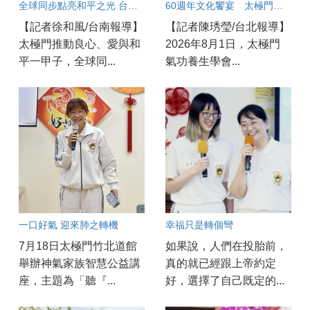
全球同步點亮和平之光 台南各界齊聚響應太極門「一心世界 和平永續」活動
60週年文化饗宴 太極門內湖道館分享養生智慧 逾300人參與
【記者徐和風/台南報導】
【記者陳琇瑩/台北報導】
太極門推動良心、愛與和
2026年8月1日，太極門
平一甲子，全球同...
氣功養生學會...
一口好氣 迎來肺之轉機
幸福只是轉個彎
7月18日太極門竹北道館
如果說，人們在投胎前，
舉辦神氣家族智慧公益講
真的就已經跟上帝約定
座，主題為「聽『...
好，選擇了自己既定的...