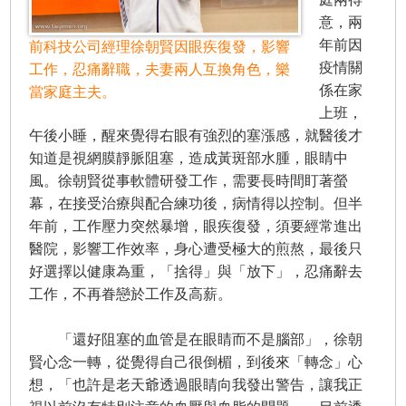
意，兩
年前因
前科技公司經理徐朝賢因眼疾復發，影響
疫情關
工作，忍痛辭職，夫妻兩人互換角色，樂
係在家
當家庭主夫。
上班，
午後小睡，醒來覺得右眼有強烈的塞漲感，就醫後才
知道是視網膜靜脈阻塞，造成黃斑部水腫，眼睛中
風。徐朝賢從事軟體研發工作，需要長時間盯著螢
幕，在接受治療與配合練功後，病情得以控制。但半
年前，工作壓力突然暴增，眼疾復發，須要經常進出
醫院，影響工作效率，身心遭受極大的煎熬，最後只
好選擇以健康為重，「捨得」與「放下」，忍痛辭去
工作，不再眷戀於工作及高薪。
「還好阻塞的血管是在眼睛而不是腦部」，徐朝
賢心念一轉，從覺得自己很倒楣，到後來「轉念」心
想，「也許是老天爺透過眼睛向我發出警告，讓我正