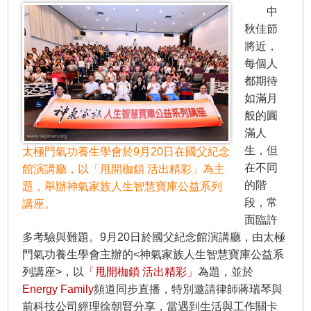
中
秋佳節
將近，
每個人
都期待
如滿月
般的圓
滿人
生，但
太極門氣功養生學會於9月20日在國父紀念
在不同
館演講廳，以「甩開枷鎖 活出精彩」為主
的階
題，舉辦神氣家族人生智慧寶庫公益系列
段，常
講座。
面臨許
多考驗與難題。9月20日於國父紀念館演講廳，由太極
門氣功養生學會主辦的<神氣家族人生智慧寶庫公益系
列講座>，以
「甩開枷鎖 活出精彩」
為題，並於
Energy Family
頻道同步直播，特別邀請律師蔣瑞琴與
前科技公司經理徐朝賢分享，當遇到生活與工作關卡