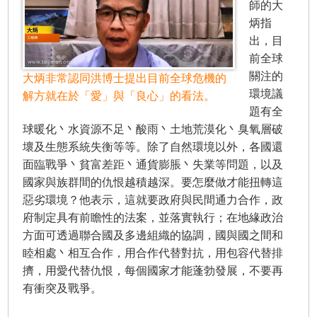
師的大
炳指
出，目
前全球
關注的
大炳非常認同洪博士提出目前全球危機的
環境議
解方就在於「愛」與「良心」的看法。
題有全
球暖化丶水資源不足丶酸雨丶土地荒漠化丶臭氧層破
壞及生態系統失衡等等。除了自然環境以外，各國還
面臨戰爭丶貧富差距丶通貨膨脹丶失業等問題，以及
國家與族群間的仇恨越積越深。要怎麼做才能扭轉這
惡劣環境？他表示，這就要政府與民間通力合作，政
府制定具有前瞻性的法案，並落實執行；在地緣政治
方面可透過聯合國及多邊組織的協調，國與國之間和
睦相處丶相互合作，用合作代替對抗，用包容代替排
擠，用愛代替仇恨，每個國家才能蓬勃發展，不要再
有衝突及戰爭。