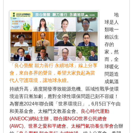
地
球是人
類唯一
賴以生
存的
家，然
而，全
「良心覺醒 願力善行 永續地球」線上分享
球暖化
會，來自各界的聲音，希望大家負起為當
問題造
代人守護環境，讓地球永續。
成氣溫
持續升高，過度開發導致能源危機、區域性戰爭使環
境迫害日漸加劇，應對全球性環保問題已刻不容緩！
為響應2024年聯合國「世界環境日」，6月5日下午由
和美基金會、太極門文教基金會、
良心時代運動
(ANEOC)網站主辦，聯合國NGO世界公民總會
(AWC)
、
世界之愛和平總會
、
太極門氣功養生學會
合辦