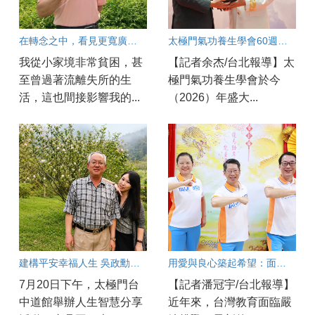
在轉念之中，看見更寬廣的人生
太極門氣功養生學會60週年慶開幕！
我從小家境非常貧困，甚
【記者余杰/台北報導】太
至曾過著流離失所的生
極門氣功養生學會於今
活，這也間接影響我的...
（2026）年盛大...
建構平安幸福人生 吳政勳分享以良心與正能量守護工安
用愛與良心築起希望：面對教育現場的焦慮與AI浪潮，他們如何陪伴孩子成長？
7月20日下午，太極門台
【記者潘冠宇/台北報導】
中道館舉辦人生智慧分享
近年來，台灣教育面臨嚴