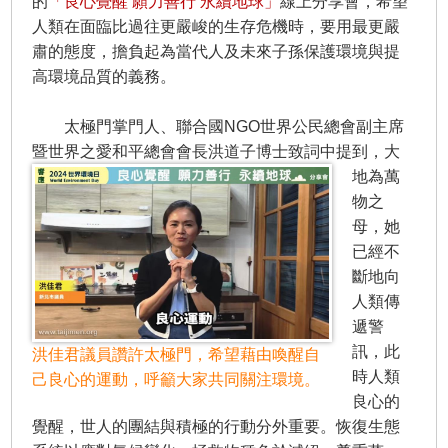
的
「良心覺醒 願力善行 永續地球」
線上分享會，希望
人類在面臨比過往更嚴峻的生存危機時，要用最更嚴
肅的態度，擔負起為當代人及未來子孫保護環境與提
高環境品質的義務。
太極門掌門人、聯合國NGO世界公民總會副主席
暨世界之愛和平總會會長洪道子博士致詞中提到，
大
地為萬
物之
母，她
已經不
斷地向
人類傳
遞警
訊，此
洪佳君議員讚許太極門，希望藉由喚醒自
時人類
己良心的運動，呼籲大家共同關注環境。
良心的
覺醒，世人的團結與積極的行動分外重要。恢復生態