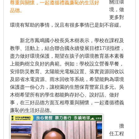
關注環
尊重與關懷，一起遵循禮義廉恥的生活好
境，做
品德。
更多對
環境有幫助的事情，況且有很多事情已是刻不容緩。
新北市鳳鳴國小校長吳木樹表示，學校在課程及
教學、活動上，結合聯合國永續發展目標17項指標，
盡力做好環境保護，期望在孩子的環境教育基本素養
上能夠樹立良好的典範。例如：學校設立營養早餐，
安排防災教育、太陽能光電板設置、落實資源回收以
及節省水電資源、雨水回收等系統，希望能夠為環境
保護盡一份心力，讓校園的生態保育豐富且多元。吳
木樹希望所有的學生都能夠存好心、說好話、做好
事，在三好品德方面互相尊重與關懷，一起遵循禮義
廉恥的生活好品德。
擔
任工程