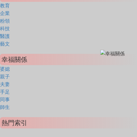
教育
企業
粉領
科技
醫護
藝文
幸福關係
婆媳
親子
夫妻
手足
同事
師生
熱門索引