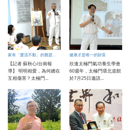
家有「愛流不動」的難題？破解親子溝通冰河期良方大公開！
健康才是唯一的財富
【記者 蘇秋心/台南報
欣逢太極門氣功養生學會
導】 明明相愛，為何總在
60週年，太極門環北道館
互相傷害？太極門...
於7月25日邀請...