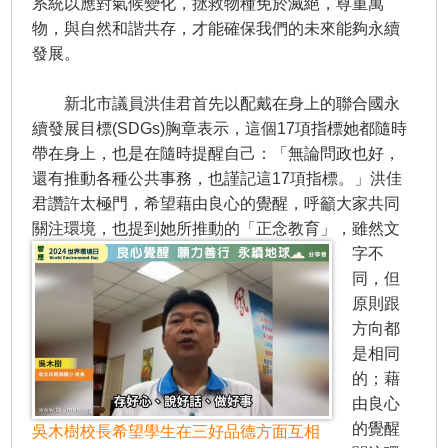
系統以應對氣候變化，拯救物種免於滅絕，尊重萬
物，與自然和諧共存，才能確保我們的未來能夠永續
發展。
新北市議員洪佳君首先以配戴在身上的聯合國永
續發展目標(SDGs)胸章表示，這個17項指標她都隨時
帶在身上，也是在隨時提醒自己：「無論問政也好，
還有推動各種公共事務，也謹記這17項指標。」洪佳
君讚許太極門，希望藉由良心的覺醒，呼籲大家共同
關注環境，也提到她所推動的「正念教育」，
雖然文
字不
同，但
原則跟
方向都
是相同
的；藉
由良心
的覺醒
吳木樹校長希望學生在三好品德方面互相