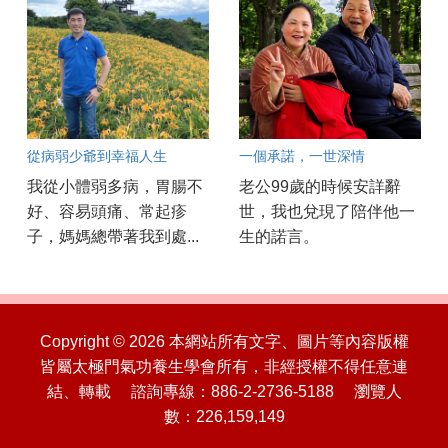
從病弱少爺到幸福人生
一個承諾，一世深情
我從小體弱多病，胃腸不
老公99歲的時候安詳辭
好、容易頭痛、常起疹
世，我也兌現了陪伴他一
子，媽媽總帶著我到處...
生的諾言。
Copyright © 2026 本網站所有文字、圖片等內容版權
皆屬太極門氣功養生學會所有，非經授權不得任意連
結、轉載 諮詢專線：886-2-2736-5188 瀏覽人
數：226,159,149