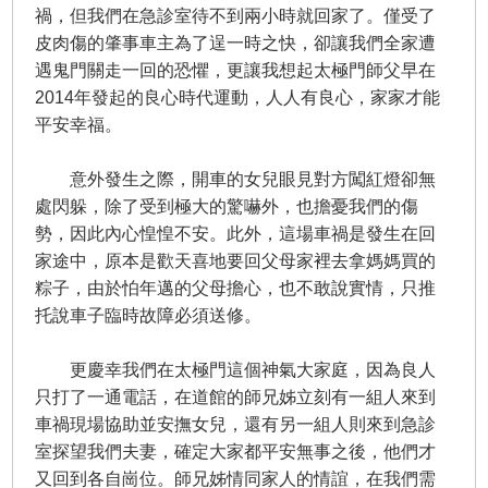
禍，但我們在急診室待不到兩小時就回家了。僅受了
皮肉傷的肇事車主為了逞一時之快，卻讓我們全家遭
遇鬼門關走一回的恐懼，更讓我想起太極門師父早在
2014年發起的良心時代運動，人人有良心，家家才能
平安幸福。
意外發生之際，開車的女兒眼見對方闖紅燈卻無
處閃躲，除了受到極大的驚嚇外，也擔憂我們的傷
勢，因此內心惶惶不安。此外，這場車禍是發生在回
家途中，原本是歡天喜地要回父母家裡去拿媽媽買的
粽子，由於怕年邁的父母擔心，也不敢說實情，只推
托說車子臨時故障必須送修。
更慶幸我們在太極門這個神氣大家庭，因為良人
只打了一通電話，在道館的師兄姊立刻有一組人來到
車禍現場協助並安撫女兒，還有另一組人則來到急診
室探望我們夫妻，確定大家都平安無事之後，他們才
又回到各自崗位。師兄姊情同家人的情誼，在我們需