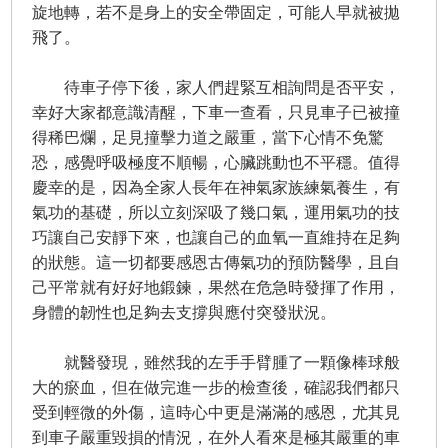
旋地轉，若不是身上的安全帶固定，可能人早就被拋
飛了。
待車子停下後，家人們趕緊互相詢問是否平安，
幸好大家都意識清醒，下車一查看，只見車子已被撞
得稀巴爛，足見撞擊力道之嚴重，當下心情不免驚
恐，感覺呼吸極度不順暢，心臟跳動也不平穩。值得
慶幸的是，因為全家人長年在神氣家族練氣養生，有
氣功的基礎，所以立刻深吸了幾口氣，運用氣功的技
巧讓自己安靜下來，也讓自己的血氧一直維持在足夠
的狀態。這一切都要感恩古傳氣功的預防醫學，且自
己平常就有好好地鍛鍊，果然在危急時發揮了作用，
身體的韌性也足夠去支撐與應付突發狀況。
就醫發現，雖然我的左手手臂腫了一顆像棒球般
大的瘀血，但在做完進一步的檢查後，確認我們都只
受到輕微的外傷，這時心中更是滿滿的感恩，尤其見
到車子嚴重毀損的情況，在外人看來是極其嚴重的車