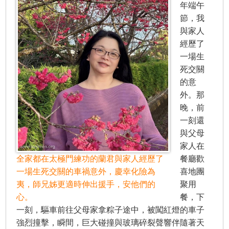
年端午
節，我
與家人
經歷了
一場生
死交關
的意
外。那
晚，前
一刻還
與父母
家人在
全家都在太極門練功的蘭君與家人經歷了
餐廳歡
一場生死交關的車禍意外，慶幸化險為
喜地團
夷，師兄姊更適時伸出援手，安他們的
聚用
心。
餐，下
一刻，驅車前往父母家拿粽子途中，被闖紅燈的車子
強烈撞擊，瞬間，巨大碰撞與玻璃碎裂聲響伴隨著天