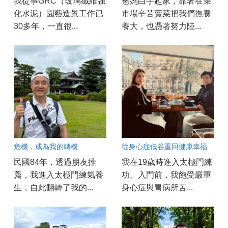
我從事GRC（玻璃纖維強
爸媽白手起家，靠著在菜
化水泥）園藝造景工作已
市場辛苦賣菜把我們撫養
30多年，一直很...
養大，也憑著努力陸...
危機，成為我的轉機
從身心症低谷重回健康幸福
民國84年，透過朋友推
我在19歲時進入太極門練
薦，我進入太極門練氣養
功。入門前，我飽受嚴重
生，自此翻轉了我的...
身心症與胃病所苦...