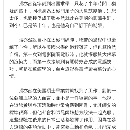
張亦然從準備到出國求學，只花了半年時間，猶
疑的當下，同樣身為太極門弟子的大舅鼓勵他，別想
太多，也間接促成了張亦然就此在美國的闖蕩生涯，
到今年已是第十年，也是他為自己訂下的期限。
張亦然說自小在太極門練陣，吃苦的過程中也磨
練了心性，所以在美國求學的過程雖苦，但也算怡然
自得。第一次到電影院看電影時，他就懾服於大銀幕
的渲染力，而第一次接觸到有關特效合成的電腦技
巧，就是在道館學的，至今還記得當時驚喜萬分的心
情。
張亦然在美國碩士畢業前就找到了工作，對於一
位亞洲血統的人而言，並不是一件容易的事。他說，
在道館參與各項活動時也常會遇到困難，尤其師父的
標準很高，但他都會和師兄師姊想方設法一起克服，
這些經驗在後來的日常生活都發揮了作用。因為在參
與道館的各項活動中，常需要主動和勇氣，才能完成