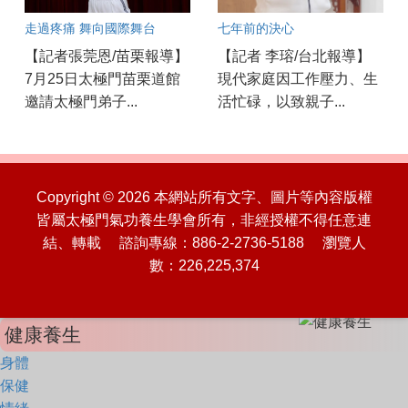
走過疼痛 舞向國際舞台
七年前的決心
【記者張莞恩/苗栗報導】
【記者 李瑢/台北報導】
7月25日太極門苗栗道館
現代家庭因工作壓力、生
邀請太極門弟子...
活忙碌，以致親子...
Copyright © 2026 本網站所有文字、圖片等內容版權
皆屬太極門氣功養生學會所有，非經授權不得任意連
結、轉載 諮詢專線：886-2-2736-5188 瀏覽人
數：226,225,374
健康養生
身體
保健