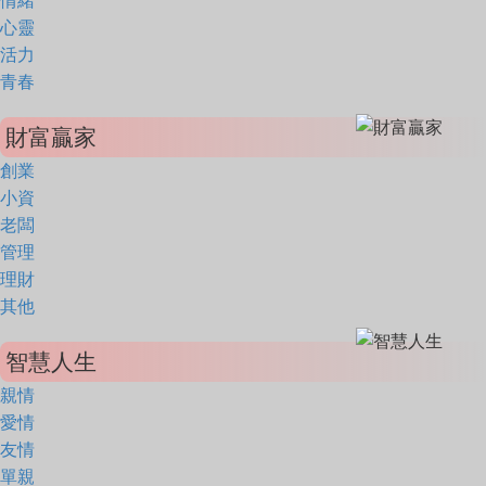
情緒
心靈
活力
青春
財富贏家
創業
小資
老闆
管理
理財
其他
智慧人生
親情
愛情
友情
單親