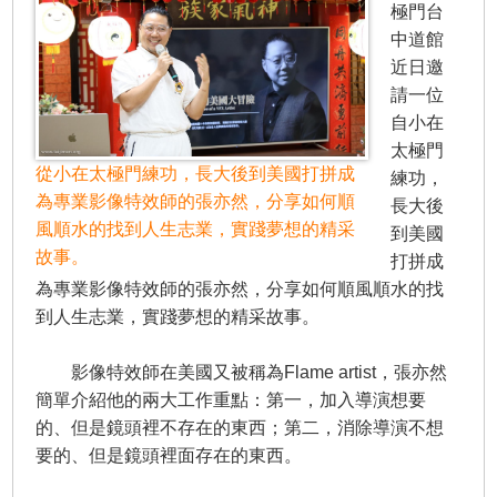
極門台
中道館
近日邀
請一位
自小在
太極門
從小在太極門練功，長大後到美國打拼成
練功，
為專業影像特效師的張亦然，分享如何順
長大後
風順水的找到人生志業，實踐夢想的精采
到美國
故事。
打拼成
為專業影像特效師的張亦然，分享如何順風順水的找
到人生志業，實踐夢想的精采故事。
影像特效師在美國又被稱為Flame artist，張亦然
簡單介紹他的兩大工作重點：第一，加入導演想要
的、但是鏡頭裡不存在的東西；第二，消除導演不想
要的、但是鏡頭裡面存在的東西。