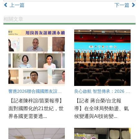
上一篇
下一篇
相關文章
響應2026聯合國國際友誼日 用良善友誼 維護永續和平
良心啟航 智慧傳承：2026 全球領袖和平高峰會
【記者陳梓誼/苗栗報導】
【記者 蔣台榮/台北報
面對國際化的21世紀，世
導】在全球局勢動盪、氣
界各國更需要透...
候變遷與AI技術變...