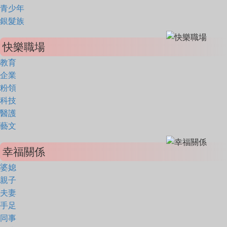
青少年
銀髮族
快樂職場
教育
企業
粉領
科技
醫護
藝文
幸福關係
婆媳
親子
夫妻
手足
同事