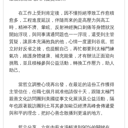
在工作上受到肯定後，因不懂拒絕導致工作愈積
愈多，工程進度延誤，伴隨而來的是高壓力與高工
時，精神不濟、暈眩、反射神經胸口刺痛等身體狀況
開始浮現，與同事溝通問題也一一浮現，還受到主管
質疑，讓原本充滿抱負的他，心情一度盪到谷底。哲
立好好反省之後，也提醒自己，再忙都要到太極門練
氣功，維護身體健康、補充能量，才有辦法正面迎向
挑戰，並且積極參與公益活動，轉換工作壓力，助人
助己。
當哲立調整心境再出發，在最近的這份工作獲得
主管信任，任職七個月就准他請假十天，跟隨太極門
親善文化訪問團到美國從事文化展演及公益活動，隔
年也跟著親訪團到土耳其參加歐亞經濟高峰會傳遞愛
與和平的理念，把好心善念散播到更遠的地方。
哲立分享，六年內薪水漲幅達到90%的關鍵在