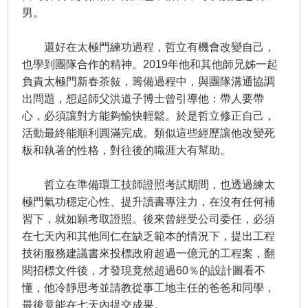
男。
還好在太極門練功過程，哲立有機會改變自己，
也學到團隊合作的精神。2019年他和其他師兄姊一起
負責太極門新春茶敍，籌備過程中，與團隊溝通協調
出問題，想起師父洪道子博士曾引導他：帶人要帶
心，必須讓對方能夠愉快輕鬆。於是哲立修正自己，
活動最終能順利圓滿完成。類似這些經歷讓他改變死
板和執著的性格，對往後的職涯大有幫助。
哲立在準備環工技師證照考試期間，也透過練太
極門氣功穩定心性、提升讀書專注力，在沒有任何補
習下，就如願考取證照。後來曾經受公司委任，必須
在七天內和其他同仁在缺乏範本的情況下，提出工程
技術服務建議書來投標政府超過一億元的工程案，翻
閱招標文件後，才發現竟然超過60％的設計圖看不
懂，他冷靜思考並請教從事工地主任的爸爸和同學，
最後竟能在七天內提交成果。