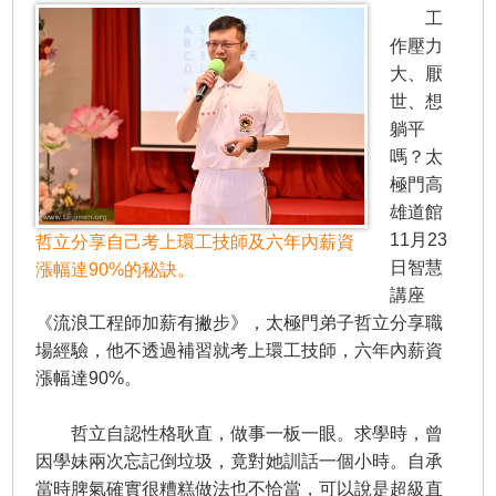
工
作壓力
大、厭
世、想
躺平
嗎？太
極門高
雄道館
11月23
哲立分享自己考上環工技師及六年內薪資
日智慧
漲幅達90%的秘訣。
講座
《流浪工程師加薪有撇步》，太極門弟子哲立分享職
場經驗，他不透過補習就考上環工技師，六年內薪資
漲幅達90%。
哲立自認性格耿直，做事一板一眼。求學時，曾
因學妹兩次忘記倒垃圾，竟對她訓話一個小時。自承
當時脾氣確實很糟糕做法也不恰當，可以說是超級直