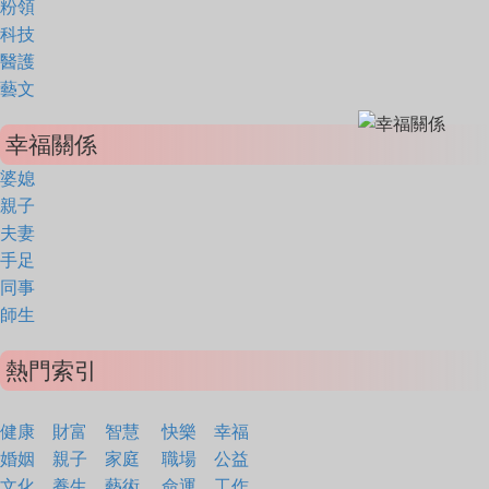
粉領
科技
醫護
藝文
幸福關係
婆媳
親子
夫妻
手足
同事
師生
熱門索引
健康
財富
智慧
快樂
幸福
婚姻
親子
家庭
職場
公益
文化
養生
藝術
命運
工作