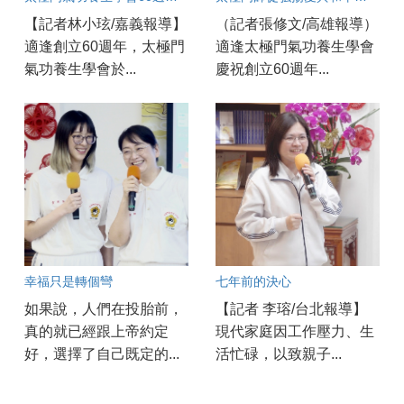
【記者林小玹/嘉義報導】
（記者張修文/高雄報導）
適逢創立60週年，太極門
適逢太極門氣功養生學會
氣功養生學會於...
慶祝創立60週年...
幸福只是轉個彎
七年前的決心
如果說，人們在投胎前，
【記者 李瑢/台北報導】
真的就已經跟上帝約定
現代家庭因工作壓力、生
好，選擇了自己既定的...
活忙碌，以致親子...