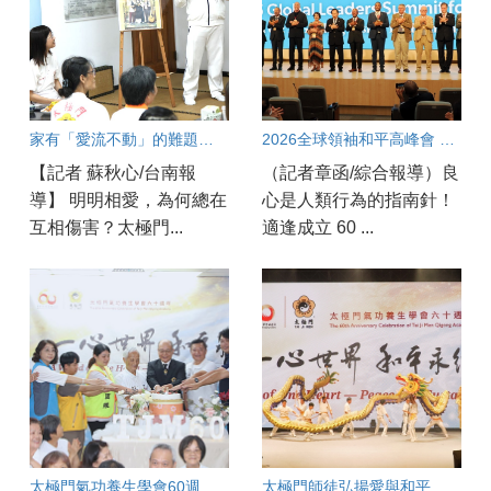
家有「愛流不動」的難題？破解親子溝通冰河期良方大公開！
2026全球領袖和平高峰會 專家：良心指引正義與人權
【記者 蘇秋心/台南報
（記者章函/綜合報導）良
導】 明明相愛，為何總在
心是人類行為的指南針！
互相傷害？太極門...
適逢成立 60 ...
太極門氣功養生學會60週年慶 嘉義實況連線
太極門師徒弘揚愛與和平一甲子 各界齊聚太極門高雄道館見證歷史時刻