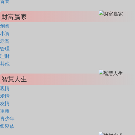
青春
財富贏家
創業
小資
老闆
管理
理財
其他
智慧人生
親情
愛情
友情
單親
青少年
銀髮族