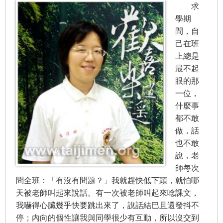
求
學期
間，自
己在班
上總是
最不起
眼的那
一位，
什麼事
都不敢
做，話
也不敢
說，老
師每次
問全班：「有沒有問題？」我就趕快低下頭，就怕哪
天被老師叫起來說話。有一次被老師叫起來唸課文，
我嚇得心臟幾乎快要跳出來了，說話結巴且還發抖不
停；內向的個性讓我與同學很少有互動，所以沒交到