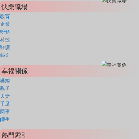
快樂職場
教育
企業
粉領
科技
醫護
藝文
幸福關係
婆媳
親子
夫妻
手足
同事
師生
熱門索引