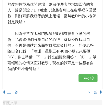
的改變轉型為休閒農場，為留住遊客並增加回流的客
人，於是開設了DIY教室，讓遊客可以在農場裡享受樂
趣；剛好可將我所學的派上用場，當然教DIY的小老師
就是我囉！
因為平常在太極門與師兄師姊有很多互動的機
會，也會跟他們分享自己的心得，讓我慢慢找回自
信，不再是個站起來面對群眾就發抖的人，即便老爸
隨口交代我：「瑋珊，星期五有40個小朋友來要做
DIY，你去準備一下！」我也能輕快回答：「好！」帶
著輕鬆的心情來面對教學，現在的我可是一位很有自
信的DIY小老師喔！
Line分享
上一篇
下一篇
相關文章