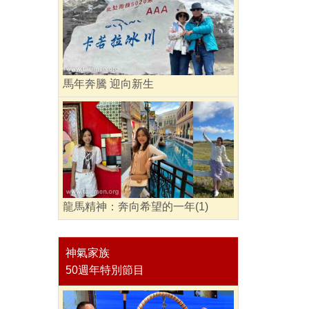
馬年奔騰 迎向新生
龍馬精神：奔向希望的一年(1)
神氣家族
50週年特別節目