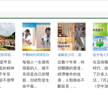
大湖公園迎祥龍 文化與自然共舞
中醫師的深情告白
遠離肌少症，讓古稀人生「止跌」回升
年是甲辰
每個人一生都有
近數十年來，科
在這病
龍的精神
很親的人，雖不
技醫藥的發達，
時代，
千年至
見得是自己的雙
經濟條件的改
了許多
龍不僅帶
親，但絶對是生
善，人類壽命不
活，7月
.
命中最...
斷延長，...
《空中加.