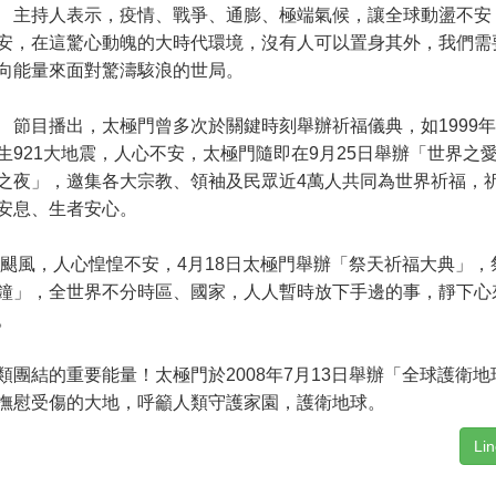
持人表示，疫情、戰爭、通膨、極端氣候，讓全球動盪不安
安，在這驚心動魄的大時代環境，沒有人可以置身其外，我們需
向能量來面對驚濤駭浪的世局。
目播出，太極門曾多次於關鍵時刻舉辦祈福儀典，如1999年
生921大地震，人心不安，太極門隨即在9月25日舉辦「世界之
之夜」，邀集各大宗教、領袖及民眾近4萬人共同為世界祈福，
安息、生者安心。
颶風，人心惶惶不安，4月18日太極門舉辦「祭天祈福大典」，
鐘」，全世界不分時區、國家，人人暫時放下手邊的事，靜下心
。
結的重要能量！太極門於2008年7月13日舉辦「全球護衛地
撫慰受傷的大地，呼籲人類守護家園，護衛地球。
Li