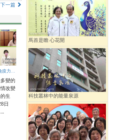
下一篇
馬首是瞻 心花開
提升個人免疫力的三個妙招
毒多變的
疫情改變
科技叢林中的能量泉源
人的生
28日
..