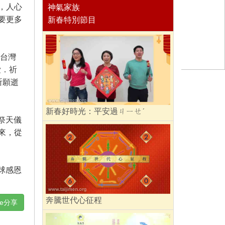
，人心
神氣家族
要更多
新春特別節目
台灣
愛．祈
祈願逝
新春好時光：平安過ㄐㄧㄝˊ
祭天儀
來，從
球感恩
奔騰世代心征程
ne分享