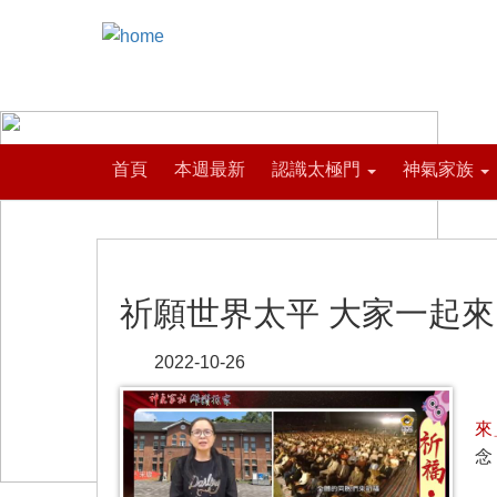
首頁
本週最新
認識太極門
神氣家族
祈願世界太平 大家一起來
2022-10-26
來
念