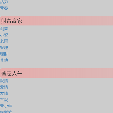
活力
青春
財富贏家
創業
小資
老闆
管理
理財
其他
智慧人生
親情
愛情
友情
單親
青少年
銀髮族