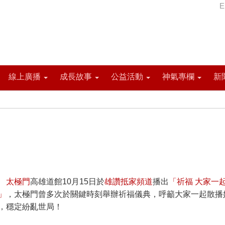
E
線上廣播
成長故事
公益活動
神氣專欄
新
太極門
高雄道館10月15日於
雄讚抵家頻道
播出
「祈福 大家一
」
，太極門曾多次於關鍵時刻舉辦祈福儀典，呼籲大家一起散播
，穩定紛亂世局！