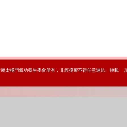
版權皆屬太極門氣功養生學會所有，非經授權不得任意連結、轉載 諮詢專線：8