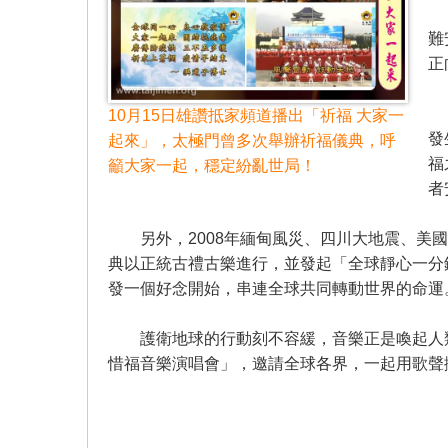
主
難
正
節
10月15日雄讚抵家頻道播出「祈福 大家一
發
起來」，太極門曾多次舉辦祈福儀典，呼
福
籲大家一起，穩定紛亂世局！
者
另外，2008年緬甸風災、四川大地震、美國
典以正統古禮古樂進行，並發起「全球靜心一分
發一個好念開始，串連全球共同轉動世界的命運
護衛地球的行動刻不容緩，音樂正是喚起人類團
惜福音樂演唱會」，邀請全球各界，一起用歌聲