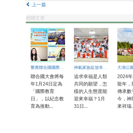
上一篇
相關文章
響應聯合國國際教育日 良心教育是永續和平的關鍵力量
神氣家族綻放幸福光芒
聯合國大會將每
追求幸福是人類
2024
年1月24日定為
共同的願望，怎
龍年，
「國際教育
樣的人生態度能
傳承數
日」，以紀念教
迎來幸福？1月
今，神
育為推動...
31日...
來祥瑞..