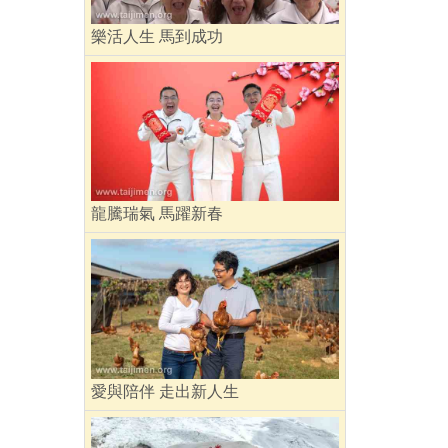
樂活人生 馬到成功
龍騰瑞氣 馬躍新春
愛與陪伴 走出新人生