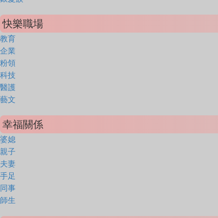
快樂職場
教育
企業
粉領
科技
醫護
藝文
幸福關係
婆媳
親子
夫妻
手足
同事
師生