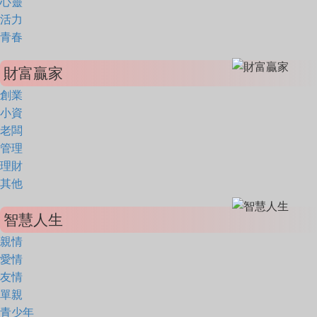
心靈
活力
青春
財富贏家
創業
小資
老闆
管理
理財
其他
智慧人生
親情
愛情
友情
單親
青少年