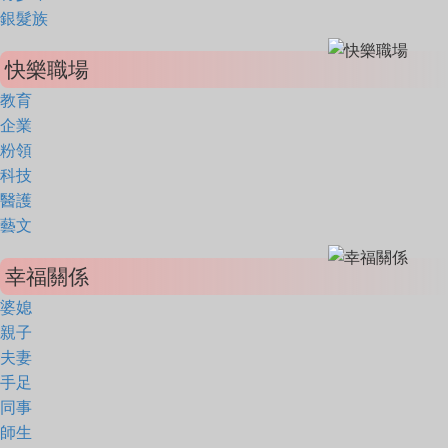
銀髮族
快樂職場
教育
企業
粉領
科技
醫護
藝文
幸福關係
婆媳
親子
夫妻
手足
同事
師生