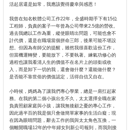
活起居還是如常，我應該覺得慶幸與感恩！
我曾在知名軟體公司工作22年，全盛時期手下有15位
工程師，負責的案子一年曾為公司帶來2.5億的營收。
過去我總以工作為重，縱使眼睛出問題，可能也會不
計代價，還是在職場當個拼命三郎，後果可能不堪設
想。但因為有師父的提醒，雖然我很喜歡這份工作，
但當機運轉變，要能放下，不要執著。練氣功修心的
過程也讓我看清人生的價值不在名片上的頭銜或收
入，而是卸下一切的我，還會做什麼？還能做什麼？
是否能不靠世俗的價值認定，活得自信又自在。
小時候，媽媽為了讓我們專心學業，總是一肩扛起家
務。在我的第二個小孩出生不久，太太選擇全職在家
負責照顧家庭與小孩，讓我無後顧之憂的專心工作，
因此過半百的我是個只會做簡單家事的生活白癡；現
在因為眼睛問題，辭去工作的我與太太角色互換，一
個離開職場12年的中年婦女到新公司報到，而我則接