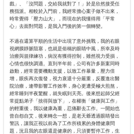
戲」、「沒問題，交給我就對了！」於是欣然接受任
務指派。相較於入門前，我經常擔心案子做不出來，
時常覺得「壓力山大」，而現在的我懂得用「平常
心」去面對問題，是我入門後的第一個轉變。
不過在還算平順的生活中出現了意外挑戰，我的右眼
視網膜靜脈阻塞，也就是俗稱的眼睛中風，所幸及時
治療與規律練功，病況有獲得控制，雖然視力受損，
心情也很快調適。直到半年前，公司有許多新案同時
啟動，經常需要機動支援，以致工作暴量，壓力倍
增，眼疾再次復發，視力衰退十分嚴重，反覆進出醫
院治療，連帶影響工作效率，身心更遭受極大煎熬，
經常睡到半夜驚醒，就失眠到天亮。後來想起師父經
常提點弟子「捨得與放下」，在權衡「健康與工作」
的輕重後，我以健康為重，忍痛辭去工作。一開始也
曾自怨自艾，後來轉念一想，是老天爺透過眼睛發出
警訊，讓我正視以前為了工作所積累的身體健康問
題，況且我的左眼還是健康的，只須要暫停工作，生