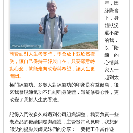
年，因
緣際會
下，身
體狀況
還不錯
的我，
以「陪
朝賢面對人生考關時，學會放下並欣然接
練」的
受，讓自己保持平靜與自在，只要願意轉
心情與
動心念，就能走向改變與希望，讓人生更
家人一
開闊。
起到太
極門練氣功。多數人對練氣功的印象是有益健康，後
來我發現練氣功不只能強身健體，還能修養心性，更
改變了我對人生的看法。
記得入門沒多久就遇到公司組織調整，我要負責一些
老產品的後續開發與維護，主管徵詢意見時，我想起
師父的提點與師兄姊們的分享：「要把工作當作遊