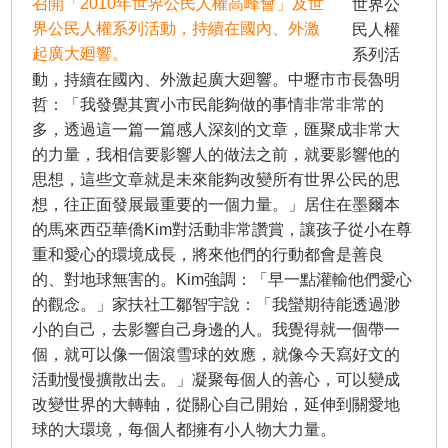
召開「2010年世界公民人權高峰會」及世
世界公
界公民人權系列活動，持續在國內、外激
民人權
起廣大廻響。
系列活
動，持續在國內、外激起廣大廻響。中壢市市長魯明
哲：「我發覺其實小市民能夠做的事情非常非常的
多，透過這一篇一篇感人深刻的文章，匯聚成非常大
的力量，我相信要影響人的做法之前，就要影響他的
思想，這些文章就是未來能夠改變所有世界公民的思
想，往正面發展最重要的一個力量。」居住在墨爾本
的馬來西亞華僑Kim對活動非常讚賞，讓孩子從小在尊
重和愛心的環境成長，將來他們的行動都會是善良
的、對地球無害的。Kim強調：「早一點灌輸他們愛心
的觀念。」家扶社工鄒智宇說：「我蠻期待能透過渺
小的自己，去影響自己身邊的人。我覺得就一個帶一
個，就可以像一個滾雪球的效應，就像今天寫好文的
活動慢慢擴散出去。」凝聚每個人的善心，可以變成
改變世界的大轉軸，從關心自己開始，延伸到關愛地
球的大環境，每個人都擁有小人物大力量。