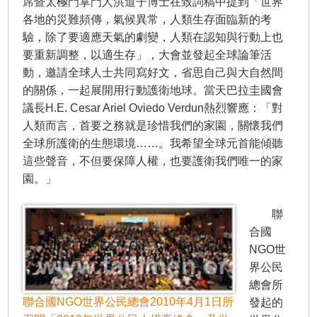
席暨太極門掌門人洪道子博士在致詞稿中提到「世界
各地的災難頻傳，氣候異常，人類生存面臨新的考
驗，除了要適應天氣的劇變，人類在認知與行動上也
要重新調整，以適生存」，大會並發起全球論筆活
動，邀請全球人士共同寫好文，省思自己與大自然間
的關係，一起展開用行動護衛地球。當天巴拉圭國會
議長H.E. Cesar Ariel Oviedo Verdun熱烈響應：「對
人類而言，首要之務就是珍惜我們的家園，關懷我們
全球所護衛的生態環境……。我希望全球元首能傾聽
這些聲音，不但要保障人權，也要護衛我們唯一的家
園。」
聯
合國
NGO世
界公民
總會所
聯合國NGO世界公民總會2010年4月1日所
發起的