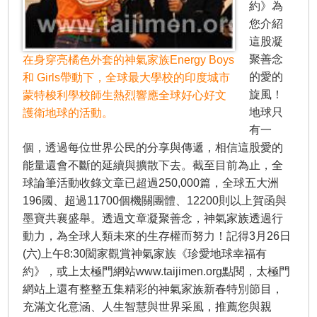
約》為
您介紹
這股凝
聚善念
在身穿亮橘色外套的神氣家族Energy Boys
的愛的
和 Girls帶動下，全球最大學校的印度城市
旋風！
蒙特梭利學校師生熱烈響應全球好心好文
地球只
護衛地球的活動。
有一
個，透過每位世界公民的分享與傳遞，相信這股愛的
能量還會不斷的延續與擴散下去。截至目前為止，全
球論筆活動收錄文章已超過250,000篇，全球五大洲
196國、超過11700個機關團體、12200則以上賀函與
墨寶共襄盛舉。透過文章凝聚善念，神氣家族透過行
動力，為全球人類未來的生存權而努力！記得3月26日
(六)上午8:30闔家觀賞神氣家族《珍愛地球幸福有
約》，或上太極門網站www.taijimen.org點閱，太極門
網站上還有整整五集精彩的神氣家族新春特別節目，
充滿文化意涵、人生智慧與世界采風，推薦您與親