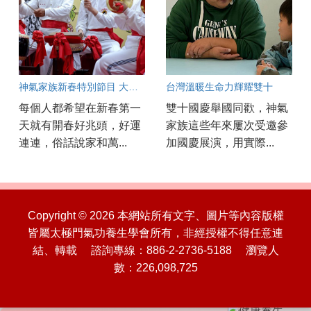
神氣家族新春特別節目 大年初一《迎春接福》興旺一整年
台灣溫暖生命力輝耀雙十
每個人都希望在新春第一
雙十國慶舉國同歡，神氣
天就有開春好兆頭，好運
家族這些年來屢次受邀參
連連，俗話說家和萬...
加國慶展演，用實際...
Copyright © 2026 本網站所有文字、圖片等內容版權
皆屬太極門氣功養生學會所有，非經授權不得任意連
結、轉載 諮詢專線：886-2-2736-5188 瀏覽人
數：226,098,725