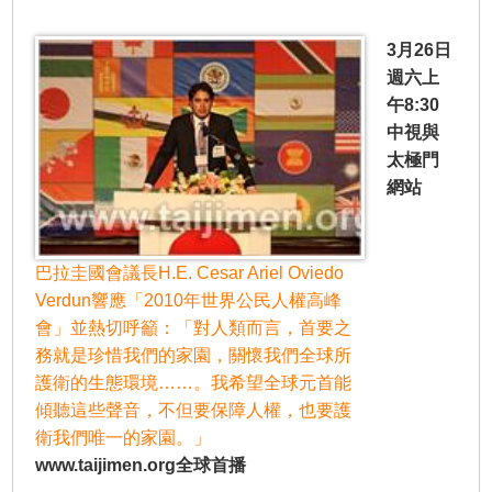
3月26日
週六上
午8:30
中視與
太極門
網站
巴拉圭國會議長H.E. Cesar Ariel Oviedo
Verdun響應「2010年世界公民人權高峰
會」並熱切呼籲：「對人類而言，首要之
務就是珍惜我們的家園，關懷我們全球所
護衛的生態環境……。我希望全球元首能
傾聽這些聲音，不但要保障人權，也要護
衛我們唯一的家園。」
www.taijimen.org全球首播