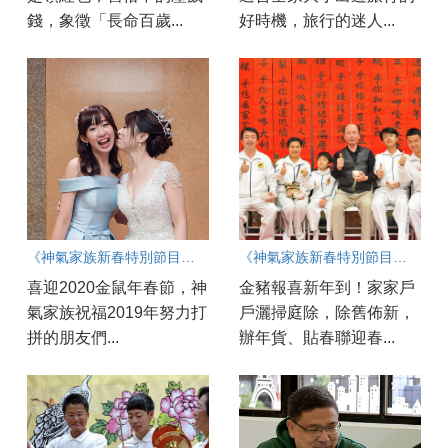
錢，象徵「長命百歲...
好時機，旅行的迷人...
《神氣家族新春特別節目》 大年初二「閨蜜Great me」
《神氣家族新春特別節目》 小年夜《福氣滿滿 春聯送暖》
喜迎2020金鼠年春節，神
金豬報喜新年到！家家戶
氣家族祝福2019年努力打
戶灑掃庭除，除舊佈新，
拼的朋友們...
辦年貨、貼春聯迎春...