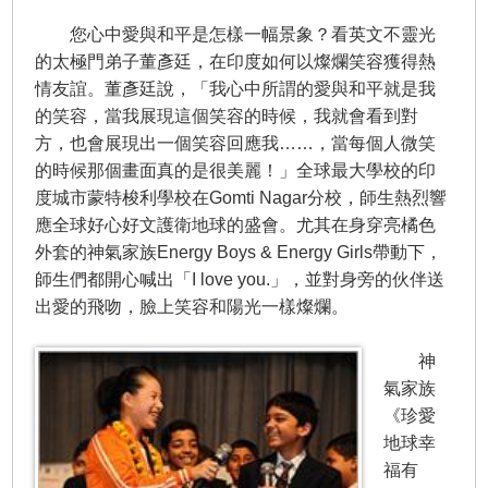
您心中愛與和平是怎樣一幅景象？看英文不靈光
的太極門弟子董彥廷，在印度如何以燦爛笑容獲得熱
情友誼。董彥廷說，「我心中所謂的愛與和平就是我
的笑容，當我展現這個笑容的時候，我就會看到對
方，也會展現出一個笑容回應我……，當每個人微笑
的時候那個畫面真的是很美麗！」全球最大學校的印
度城市蒙特梭利學校在Gomti Nagar分校，師生熱烈響
應全球好心好文護衛地球的盛會。尤其在身穿亮橘色
外套的神氣家族Energy Boys & Energy Girls帶動下，
師生們都開心喊出「I love you.」，並對身旁的伙伴送
出愛的飛吻，臉上笑容和陽光一樣燦爛。
神
氣家族
《珍愛
地球幸
福有