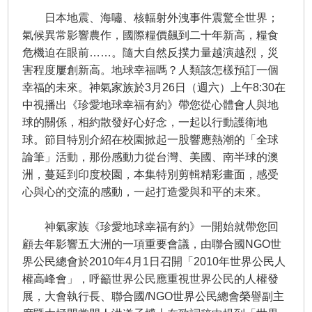
日本地震、海嘯、核輻射外洩事件震驚全世界；
氣候異常影響農作，國際糧價飆到二十年新高，糧食
危機迫在眼前……。隨大自然反撲力量越演越烈，災
害程度屢創新高。地球幸福嗎？人類該怎樣預訂一個
幸福的未來。神氣家族於3月26日（週六）上午8:30在
中視播出《珍愛地球幸福有約》帶您從心體會人與地
球的關係，相約散發好心好念，一起以行動護衛地
球。節目特別介紹在校園掀起一股響應熱潮的「全球
論筆」活動，那份感動力從台灣、美國、南半球的澳
洲，蔓延到印度校園，本集特別剪輯精彩畫面，感受
心與心的交流的感動，一起打造愛與和平的未來。
神氣家族《珍愛地球幸福有約》一開始就帶您回
顧去年影響五大洲的一項重要會議，由聯合國NGO世
界公民總會於2010年4月1日召開「2010年世界公民人
權高峰會」，呼籲世界公民應重視世界公民的人權發
展，大會執行長、聯合國/NGO世界公民總會榮譽副主