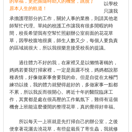
的幸福，更把握隨時助人的機會，跳脫了
以學校
原本人生的軌道！
只讓我
承擔護理部分的工作，關於人事的業務，則請其他老
師幫忙代理。單純的校護工作讓我有很多閒暇的時
間，校長希望我有空幫忙照顧辦公室前面的花花草
草，因學校腹地很廣，師生人數又少，每個人要負責
的區域就很大，所以我很樂意接受校長的提議。
過往體力不好的我，在家裡又是以懶惰著稱的，
媽媽若要我打掃家裡，一定是面露不悅，媽媽都說那
種表情，好像做家事會要我的命。但是自從在太極門
練功以後，我的體力就變得超好的，多做家事一點都
不累，所以我反而很開心。將近十年的醫院臨床工
作，其實都是處在很高壓的工作氣氛下，難得有這個
機會上班能這麼優閒的整理花草，真的覺得好幸福。
所以每天一上班就是先打掃自己的辦公室，之後
便拿著花灑去澆花草，有些盆栽長了寄生蟲，我就修