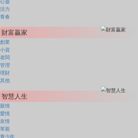
心靈
活力
青春
財富贏家
創業
小資
老闆
管理
理財
其他
智慧人生
親情
愛情
友情
單親
青少年