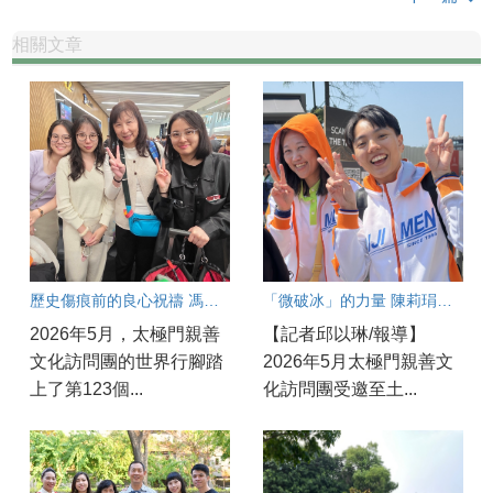
相關文章
歷史傷痕前的良心祝禱 馮雅燕在愛爾蘭的震撼與感動
「微破冰」的力量 陳莉琄從土耳其高峰會帶回職場的良心功夫
2026年5月，太極門親善
【記者邱以琳/報導】
文化訪問團的世界行腳踏
2026年5月太極門親善文
上了第123個...
化訪問團受邀至土...