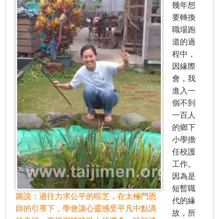
幾年想
要轉換
職場跑
道的過
程中，
因緣際
會，我
進入一
個不到
一百人
的鄉下
小學擔
任校護
工作。
因為是
短暫職
圖說：過往力求公平的暄芝，在太極門恩
代的緣
師的引導下，學會讓心靈感受平凡中點滴
故，所