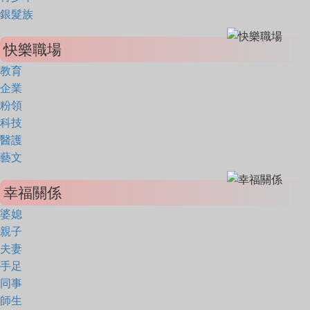
銀髮族
快樂職場
教育
企業
粉領
科技
醫護
藝文
幸福關係
婆媳
親子
夫妻
手足
同事
師生