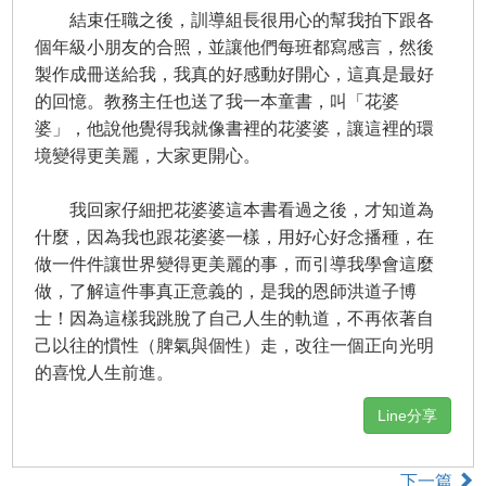
結束任職之後，訓導組長很用心的幫我拍下跟各
個年級小朋友的合照，並讓他們每班都寫感言，然後
製作成冊送給我，我真的好感動好開心，這真是最好
的回憶。教務主任也送了我一本童書，叫「花婆
婆」，他說他覺得我就像書裡的花婆婆，讓這裡的環
境變得更美麗，大家更開心。
我回家仔細把花婆婆這本書看過之後，才知道為
什麼，因為我也跟花婆婆一樣，用好心好念播種，在
做一件件讓世界變得更美麗的事，而引導我學會這麼
做，了解這件事真正意義的，是我的恩師洪道子博
士！因為這樣我跳脫了自己人生的軌道，不再依著自
己以往的慣性（脾氣與個性）走，改往一個正向光明
的喜悅人生前進。
Line分享
下一篇