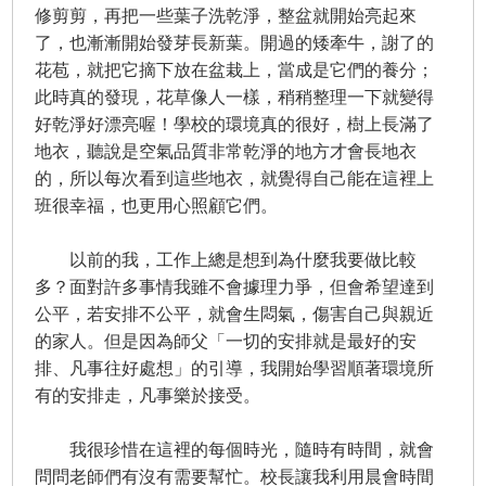
修剪剪，再把一些葉子洗乾淨，整盆就開始亮起來
了，也漸漸開始發芽長新葉。開過的矮牽牛，謝了的
花苞，就把它摘下放在盆栽上，當成是它們的養分；
此時真的發現，花草像人一樣，稍稍整理一下就變得
好乾淨好漂亮喔！學校的環境真的很好，樹上長滿了
地衣，聽說是空氣品質非常乾淨的地方才會長地衣
的，所以每次看到這些地衣，就覺得自己能在這裡上
班很幸福，也更用心照顧它們。
以前的我，工作上總是想到為什麼我要做比較
多？面對許多事情我雖不會據理力爭，但會希望達到
公平，若安排不公平，就會生悶氣，傷害自己與親近
的家人。但是因為師父「一切的安排就是最好的安
排、凡事往好處想」的引導，我開始學習順著環境所
有的安排走，凡事樂於接受。
我很珍惜在這裡的每個時光，隨時有時間，就會
問問老師們有沒有需要幫忙。校長讓我利用晨會時間