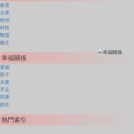
教育
企業
粉領
科技
醫護
藝文
幸福關係
婆媳
親子
夫妻
手足
同事
師生
熱門索引