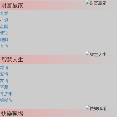
財富贏家
創業
小資
老闆
管理
理財
其他
智慧人生
親情
愛情
友情
單親
青少年
銀髮族
快樂職場