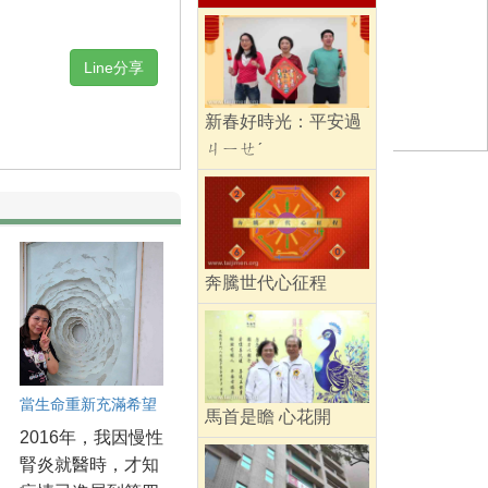
Line分享
新春好時光：平安過
ㄐㄧㄝˊ
奔騰世代心征程
當生命重新充滿希望
馬首是瞻 心花開
2016年，我因慢性
腎炎就醫時，才知