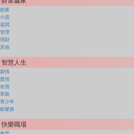
財富贏家
創業
小資
老闆
管理
理財
其他
智慧人生
親情
愛情
友情
單親
青少年
銀髮族
快樂職場
教育