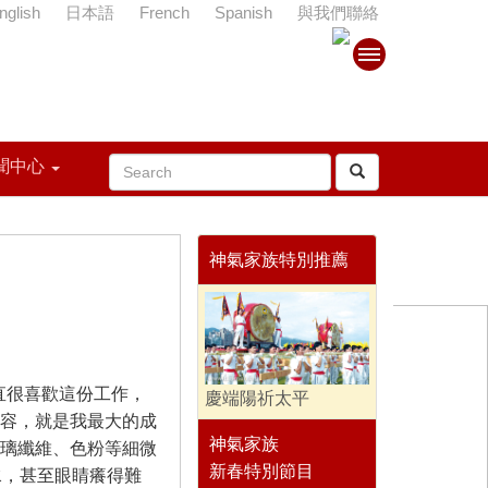
nglish
日本語
French
Spanish
與我們聯絡
聞中心
神氣家族特別推薦
直很喜歡這份工作，
慶端陽祈太平
容，就是我最大的成
神氣家族
璃纖維、色粉等細微
新春特別節目
水，甚至眼睛癢得難