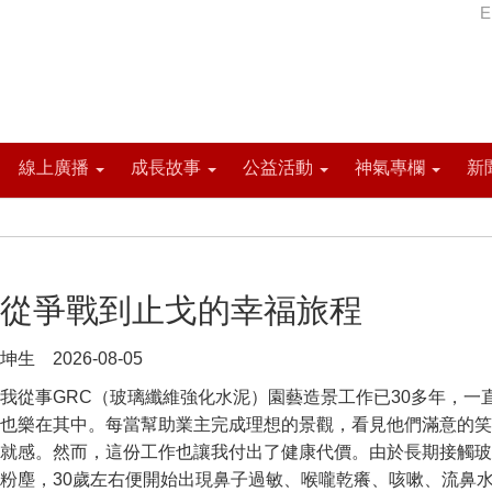
E
線上廣播
成長故事
公益活動
神氣專欄
新
從爭戰到止戈的幸福旅程
坤生 2026-08-05
我從事GRC（玻璃纖維強化水泥）園藝造景工作已30多年，一
也樂在其中。每當幫助業主完成理想的景觀，看見他們滿意的笑
就感。然而，這份工作也讓我付出了健康代價。由於長期接觸玻
粉塵，30歲左右便開始出現鼻子過敏、喉嚨乾癢、咳嗽、流鼻