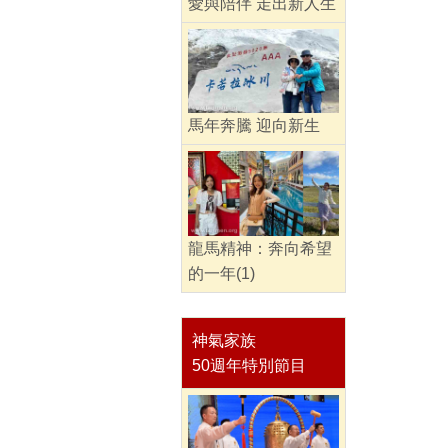
愛與陪伴 走出新人生
馬年奔騰 迎向新生
龍馬精神：奔向希望
的一年(1)
神氣家族
50週年特別節目