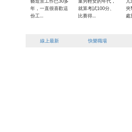
藝造景工作已30多
重男輕女的年代，
亢
年，一直很喜歡這
就算考試100分、
夾
份工...
比賽得...
處於
線上最新
快樂職場