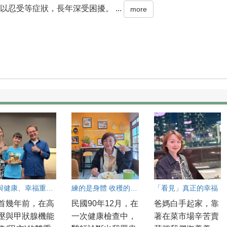
以忍受等症狀，長年深受困擾。 ...
more
我與健康、幸福重逢的練功紀實
練的是身體 收穫的是人生
「看見」真正的幸福
首幾年前，在高
民國90年12月，在
爸媽白手起家，靠
壓與甲狀腺機能
一次健康檢查中，
著在菜市場辛苦賣