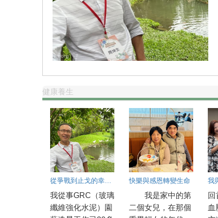
健康養生
從爭戰到止戈的幸福旅程
快樂與感恩轉變生命
我從事GRC（玻璃
我是家中的第
回
纖維強化水泥）園
二個女兒，在那個
血