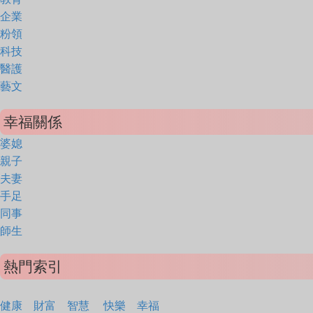
企業
粉領
科技
醫護
藝文
幸福關係
婆媳
親子
夫妻
手足
同事
師生
熱門索引
健康
財富
智慧
快樂
幸福