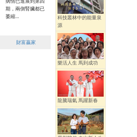
病情已進展到第四
期，兩側腎臟都已
萎縮...
科技叢林中的能量泉
源
財富贏家
樂活人生 馬到成功
龍騰瑞氣 馬躍新春