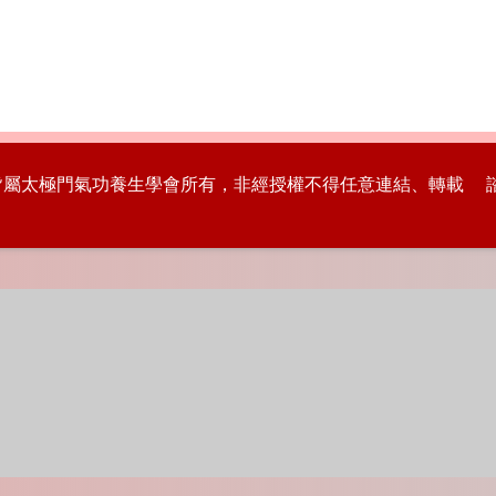
版權皆屬太極門氣功養生學會所有，非經授權不得任意連結、轉載 諮詢專線：8