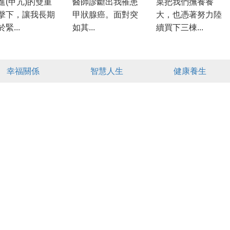
進(甲亢)的雙重
醫師診斷出我罹患
菜把我們撫養養
擊下，讓我長期
甲狀腺癌。面對突
大，也憑著努力陸
緊...
如其...
續買下三棟...
幸福關係
智慧人生
健康養生