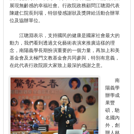
展現無齡感的幸福社會。行政院政務顧問江聰淵代表
陳建仁院長到場，特頒發感謝狀及獎牌給活動合辦單
位及協辦單位。
江聰淵表示，支持國民的健康是國家社會最大的
動力，我們看到透過文化藝術表演來推廣這樣的理
念，南陽義學長期扮演重要的一個力量，再加上和美
基金會及太極門文教基金會共同參與，特別有意義，
在此代表行政院跟大家致上最深的感謝之意。
南
陽義學
辦學成
果豐
碩，馳
名國內
外，創
辦人林