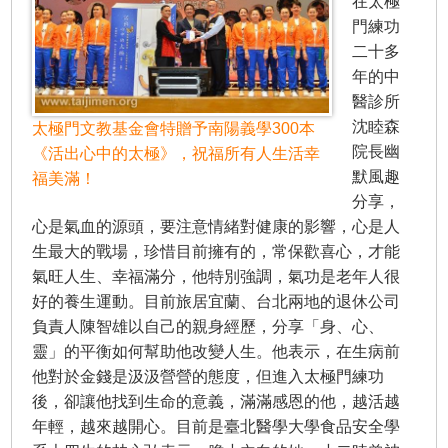
在太極
門練功
二十多
年的中
醫診所
沈睦森
太極門文教基金會特贈予南陽義學300本
院長幽
《活出心中的太極》，祝福所有人生活幸
默風趣
福美滿！
分享，
心是氣血的源頭，要注意情緒對健康的影響，心是人
生最大的戰場，珍惜目前擁有的，常保歡喜心，才能
氣旺人生、幸福滿分，他特別強調，氣功是老年人很
好的養生運動。目前旅居宜蘭、台北兩地的退休公司
負責人陳智雄以自己的親身經歷，分享「身、心、
靈」的平衡如何幫助他改變人生。他表示，在生病前
他對於金錢是汲汲營營的態度，但進入太極門練功
後，卻讓他找到生命的意義，滿滿感恩的他，越活越
年輕，越來越開心。目前是臺北醫學大學食品安全學