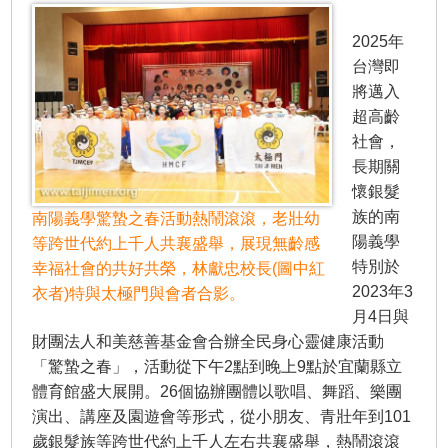
2025年
台灣即
將邁入
超高齡
社會，
長期關
懷銀髮
族的南
南陽義學驚蟄之春活動熱鬧滾滾，老壯幼
陽義學
等跨世代約上千人共襄盛舉，展現無齡感
特別於
幸福社會的共好共榮，林獻忠校長(圖中紅
2023年3
衣者)特與太極門與會者合影。
月4日與
財團法人和美慈善基金會合辦全民身心靈健康活動
「驚蟄之春」，活動從下午2點到晚上9點於宜蘭縣立
體育館盛大展開。26個協辦團體以歌唱、舞蹈、樂團
演出、講座及園遊會等形式，從小朋友、青壯年到101
歲銀髮族等跨世代約上千人左右共襄盛舉，熱鬧滾滾