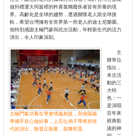
做到禮運大同篇裡的矜寡孤獨廢疾者皆有所養的境
界。高齡化是全球的趨勢，透過關懷老人跟全球接
軌，希望台灣擁有全世界第一所老人的迪士尼樂園。
他特別感謝太極門參與此次活動，年輕新生代的活力
演出，令人印象深刻。
主
辦單位
指出，
本次活
動的三
大特
色：一
是演唱
百年來
太極門氣功養生學會情義相挺，與南陽義
經典歌
學攜手良心做好事，上百位弟子帶來跨世
謠的神
代的演出，散發正能量，鼓舞民眾。
韻，二