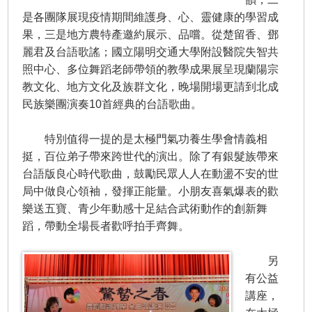
是各團隊展現疫情期間維護身、心、靈健康的學習成
果，三是地方農特產邀約展示、品嚐。從楚留香、鄧
麗君及台語歌謠；國立陽明交通大學附設醫院失智共
照中心、多位舞蹈老師帶領的教學成果展呈現蘭陽宗
教文化、地方文化及族群文化，晚場開場更請到北成
民族樂團演奏10首經典的台語歌曲。
特別值得一提的是太極門氣功養生學會情義相
挺，百位弟子帶來跨世代的演出。除了有銀髮族帶來
台語版良心時代歌曲，鼓勵民眾人人在動盪不安的世
局中做良心領袖，發揮正能量。小朋友喜氣爆表的歡
樂送五寶、青少年動感十足結合武術動作的創新舞
蹈，帶動全場長者歡呼拍手齊舞。
另
有公益
講座，