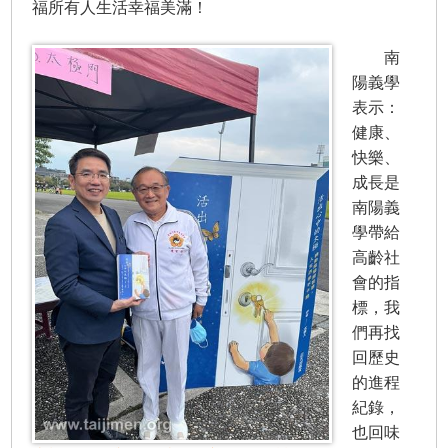
福所有人生活幸福美滿！
南
陽義學
表示：
健康、
快樂、
成長是
南陽義
學帶給
高齡社
會的指
標，我
們再找
回歷史
的進程
紀錄，
也回味