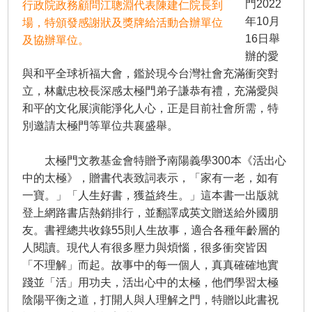
門2022
行政院政務顧問江聰淵代表陳建仁院長到
年10月
場，特頒發感謝狀及獎牌給活動合辦單位
16日舉
及協辦單位。
辦的愛
與和平全球祈福大會，鑑於現今台灣社會充滿衝突對
立，林獻忠校長深感太極門弟子謙恭有禮，充滿愛與
和平的文化展演能淨化人心，正是目前社會所需，特
別邀請太極門等單位共襄盛舉。
太極門文教基金會特贈予南陽義學300本《活出心
中的太極》，贈書代表致詞表示，「家有一老，如有
一寶。」「人生好書，獲益終生。」這本書一出版就
登上網路書店熱銷排行，並翻譯成英文贈送給外國朋
友。書裡總共收錄55則人生故事，適合各種年齡層的
人閱讀。現代人有很多壓力與煩惱，很多衝突皆因
「不理解」而起。故事中的每一個人，真真確確地實
踐並「活」用功夫，活出心中的太極，他們學習太極
陰陽平衡之道，打開人與人理解之門，特贈以此書祝