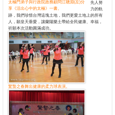
太極門弟子與行政院政務顧問江聰淵(左)分
先人努
享《活出心中的太極》一書。
力的軌
跡，我們珍惜台灣這塊土地，我們更愛土地上的所有
人，願皇天垂愛，讓蘭陽樂土帶給全民健康、幸福，
祈願本次活動圓滿成功。
驚蟄之春舞出健康的柔力球表演。