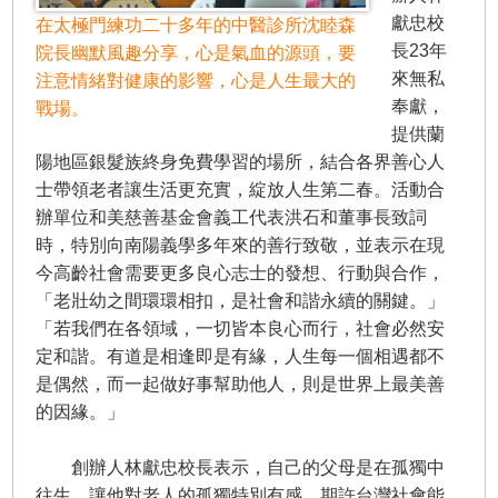
獻忠校
在太極門練功二十多年的中醫診所沈睦森
長23年
院長幽默風趣分享，心是氣血的源頭，要
來無私
注意情緒對健康的影響，心是人生最大的
奉獻，
戰場。
提供蘭
陽地區銀髮族終身免費學習的場所，結合各界善心人
士帶領老者讓生活更充實，綻放人生第二春。活動合
辦單位和美慈善基金會義工代表洪石和董事長致詞
時，特別向南陽義學多年來的善行致敬，並表示在現
今高齡社會需要更多良心志士的發想、行動與合作，
「老壯幼之間環環相扣，是社會和諧永續的關鍵。」
「若我們在各領域，一切皆本良心而行，社會必然安
定和諧。有道是相逢即是有緣，人生每一個相遇都不
是偶然，而一起做好事幫助他人，則是世界上最美善
的因緣。」
創辦人林獻忠校長表示，自己的父母是在孤獨中
往生，讓他對老人的孤獨特別有感，期許台灣社會能