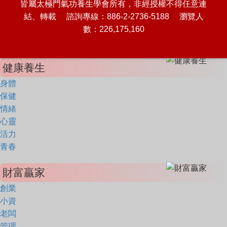
皆屬太極門氣功養生學會所有，非經授權不得任意連
結、轉載 諮詢專線：886-2-2736-5188 瀏覽人
數：226,175,160
健康養生
身體
保健
情緒
心靈
活力
青春
財富贏家
創業
小資
老闆
管理