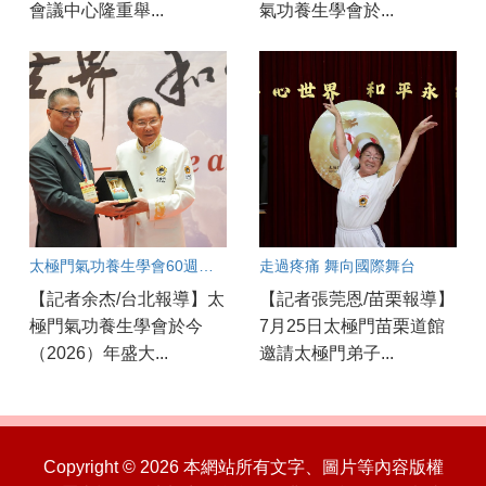
會議中心隆重舉...
氣功養生學會於...
太極門氣功養生學會60週年慶開幕！
走過疼痛 舞向國際舞台
【記者余杰/台北報導】太
【記者張莞恩/苗栗報導】
極門氣功養生學會於今
7月25日太極門苗栗道館
（2026）年盛大...
邀請太極門弟子...
Copyright © 2026 本網站所有文字、圖片等內容版權