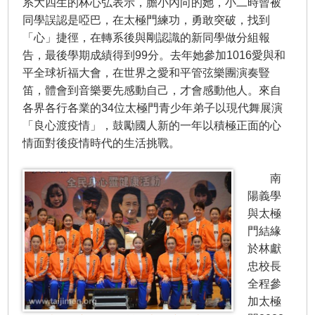
系大四生的林心弘表示，膽小內向的她，小二時曾被
同學誤認是啞巴，在太極門練功，勇敢突破，找到
「心」捷徑，在轉系後與剛認識的新同學做分組報
告，最後學期成績得到99分。去年她參加1016愛與和
平全球祈福大會，在世界之愛和平管弦樂團演奏豎
笛，體會到音樂要先感動自己，才會感動他人。來自
各界各行各業的34位太極門青少年弟子以現代舞展演
「良心渡疫情」，鼓勵國人新的一年以積極正面的心
情面對後疫情時代的生活挑戰。
南
陽義學
與太極
門結緣
於林獻
忠校長
全程參
加太極