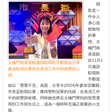
唱
歌是一
件令人
身心放
鬆愉悅
的事
情。太
極門南
港道館
於11月1
太極門南港道館邀請駐唱歌手鄭棻如分享
日邀請
參加歌唱比賽和在表演工作中的經歷與心
駐唱歌
得。
手鄭棻
如以「聲聲不息」為題，分享今(2024)年參加宜蘭縣、
市長盃歌唱比賽，獲得雙料冠軍的佳績，在表演工作
中的經歷與收穫。同時她也將在太極門學到的智慧運
用到工作與生活上，成為一個時時充滿正能量的小太
陽。