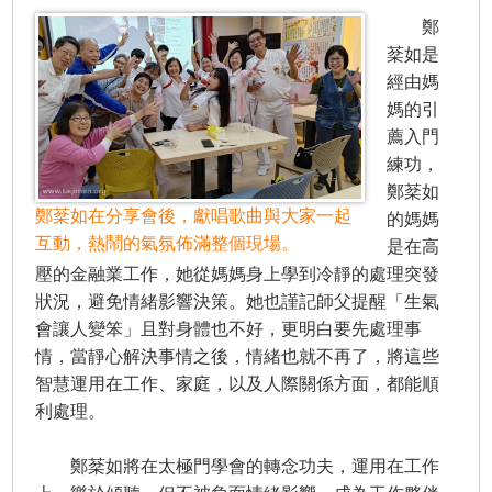
鄭
棻如是
經由媽
媽的引
薦入門
練功，
鄭棻如
鄭棻如在分享會後，獻唱歌曲與大家一起
的媽媽
互動，熱鬧的氣氛佈滿整個現場。
是在高
壓的金融業工作，她從媽媽身上學到冷靜的處理突發
狀況，避免情緒影響決策。她也謹記師父提醒「生氣
會讓人變笨」且對身體也不好，更明白要先處理事
情，當靜心解決事情之後，情緒也就不再了，將這些
智慧運用在工作、家庭，以及人際關係方面，都能順
利處理。
鄭棻如將在太極門學會的轉念功夫，運用在工作