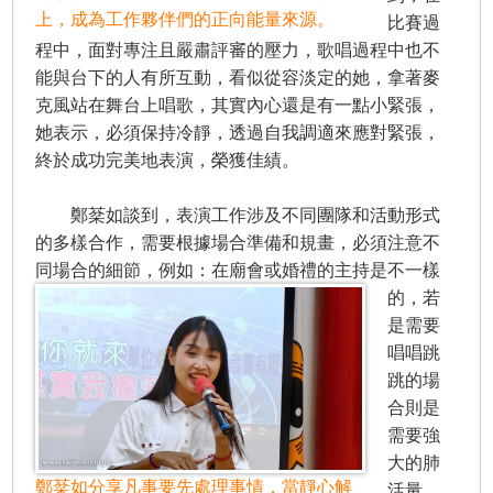
上，成為工作夥伴們的正向能量來源。
比賽過
程中，面對專注且嚴肅評審的壓力，歌唱過程中也不
能與台下的人有所互動，看似從容淡定的她，拿著麥
克風站在舞台上唱歌，其實內心還是有一點小緊張，
她表示，必須保持冷靜，透過自我調適來應對緊張，
終於成功完美地表演，榮獲佳績。
鄭棻如談到，表演工作涉及不同團隊和活動形式
的多樣合作，需要根據場合準備和規畫，必須注意不
同場合的細節，例如：在廟會或婚禮的主持是不一樣
的，
若
是需要
唱唱跳
跳的場
合則是
需要強
大的肺
鄭棻如分享凡事要先處理事情，當靜心解
活量，