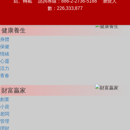
結、轉載 諮詢專線：886-2-2736-5188 瀏覽人
數：226,333,877
健康養生
身體
保健
情緒
心靈
活力
青春
財富贏家
創業
小資
老闆
管理
理財