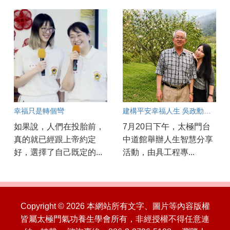
幸福只是轉個彎
建構平安幸福人生 吳政勳分享以良心與正能量守護工安
如果說，人們在投胎前，
7月20日下午，太極門台
真的就已經跟上帝約定
中道館舉辦人生智慧分享
好，選擇了自己既定的...
活動，由具工程專...
Copyright © 2026 本網站所有文字、圖片等內容版權
皆屬太極門氣功養生學會所有，非經授權不得任意連