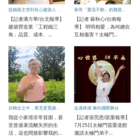
從鐵面主管到良心建築人 用轉念打造幸福工程
家有「愛流不動」的難題？破解親子溝通冰河期良方大公開！
【記者潘方華/台北報導】
【記者 蘇秋心/台南報
建築營造業「工程鐵三
導】 明明相愛，為何總在
角」品質、成本、...
互相傷害？太極門...
在轉念之中，看見更寬廣的人生
走過疼痛 舞向國際舞台
我從小家境非常貧困，甚
【記者張莞恩/苗栗報導】
至曾過著流離失所的生
7月25日太極門苗栗道館
活，這也間接影響我的...
邀請太極門弟子...