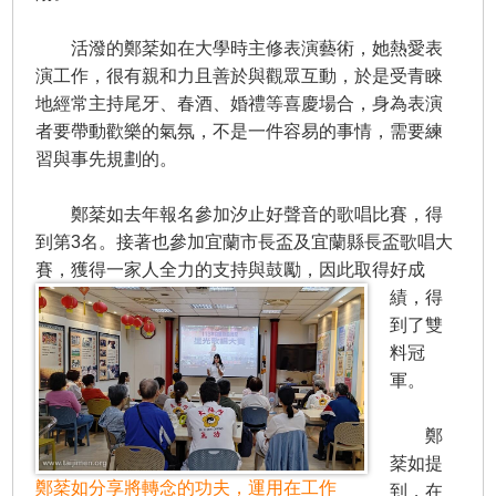
活潑的鄭棻如在大學時主修表演藝術，她熱愛表
演工作，很有親和力且善於與觀眾互動，於是受青睞
地經常主持尾牙、春酒、婚禮等喜慶場合，身為表演
者要帶動歡樂的氣氛，不是一件容易的事情，需要練
習與事先規劃的。
鄭棻如去年報名參加汐止好聲音的歌唱比賽，得
到第3名。接著也參加宜蘭市長盃及宜蘭縣長盃歌唱大
賽，獲得一家人全力的支持與鼓勵，因此取得好成
績，
得
到了雙
料冠
軍。
鄭
棻如提
鄭棻如分享將轉念的功夫，運用在工作
到，在