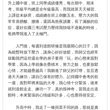
升上國中後，班上同學成績優秀，每次期中、期末
考，班級平均總是全年級最高，而我就算天天補習、
上課從未缺席，成績總在班上倒數五名。壓力大的我
常常肩膀酸、腰痛，還因為熬夜讀書，長了滿臉的痘
痘，還好在國三考試壓力壓得我快喘不過氣的時候，
爸媽帶我進入了太極門。
入門後，每週到道館研修是我最開心的日子，因
為能暫時放下壓力，讓身心好好放鬆，而師父也經常
鼓勵我們這些還在學的弟子要用「玩」的心態來面對
學業，因為上學就像在疊積木，努力之餘，也要放鬆
心情，才能越疊越高！我聽進了師父的叮嚀，並且透
過天天練功，讓自己保有好體力。記得國中會考的前
一週，面對即將來臨的大考，我心情十分緊張，後來
就到道館走走、練功一下，真的很神奇，當我走出道
館時，本來緊張的心情緩和許多，心也覺得很安定。
升高中時，我走了一條與眾不同的路，那就是廣