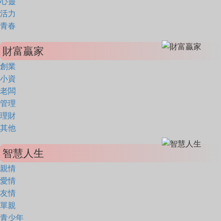
心靈
活力
青春
財富贏家
創業
小資
老闆
管理
理財
其他
智慧人生
親情
愛情
友情
單親
青少年