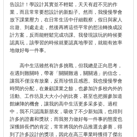
告設計！學設計其實並不輕鬆，天天有趕不完的作
業，而且常常要想設計的新點子。然而，我慢慢學會
放下課業壓力，在日常生活中仔細觀察，假日與家人
出遊、到處走走，然後再將這些平常的想法轉換成設
計方案，反而能輕鬆完成功課。我發現該玩的時候要
認真玩，該學習的時候就要認真地學習，就能有效率
地做好每一件事。
高中生活雖然有許多挑戰，但我總是正向思考，
在遇到難關時，帶著「關關難過，關關過」的信念，
讓我不僅沒有放棄，反而珍惜且感恩。我也慢慢學會
時間的分配，在兼顧課業之餘，也參加許多校內外的
活動、工作坊及大大小小的比賽，甚至也把握參加道
館練陣的機會，讓我的高中生活更多采多姿。過程
中，我不只認識新朋友，吸收了不少新知識，也得到
許多的證書和獎狀；而我努力做好每一件事的態度也
深獲師長們的肯定，常常將我的作品推選去參賽，得
到了許多設計的獎項，因此在高三畢業時獲得了傑出