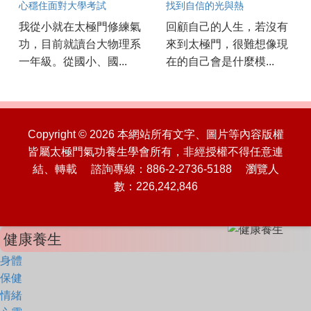
心穩住面對大學考試
找到自信的光與熱
我從小就在太極門修練氣
回顧自己的人生，若沒有
功，目前就讀台大物理系
來到太極門，很難想像現
一年級。從國小、國...
在的自己會是什麼模...
Copyright © 2026 本網站所有文字、圖片等內容版權
皆屬太極門氣功養生學會所有，非經授權不得任意連
結、轉載 諮詢專線：886-2-2736-5188 瀏覽人
數：226,242,846
健康養生
身體
保健
情緒