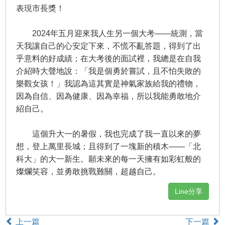
表現市長獎！
2024年五月迎來我人生另一個大考——統測，當
天我讓自己的心安定下來，不慌不亂答題，得到了出
乎意料的好成績；在大考後的面試裡，我總是在自我
介紹時大聲地說：「我是個勇於嘗試，且不怕失敗的
樂觀女孩！」我認為這其實是神氣家族給我的禮物，
因為自信、因為健康、因為幸福，所以我能勇敢地介
紹自己。
這個升大一的暑假，我也完成了我一直以來的夢
想，登上萬里長城；且得到了一塊新的積木——「北
科大」的大一新生。願未來的每一天擁有如彩虹般的
燦爛笑容，並勇敢挑戰難關，超越自己。
Line分享
上一篇
下一篇