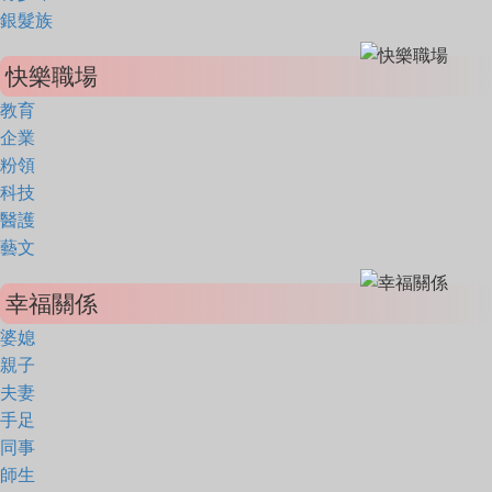
銀髮族
快樂職場
教育
企業
粉領
科技
醫護
藝文
幸福關係
婆媳
親子
夫妻
手足
同事
師生