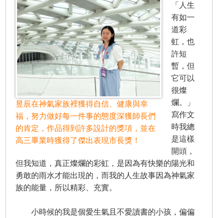
「人生
有如一
道彩
虹，也
許短
暫，但
它可以
很燦
爛。」
昱辰在神氣家族裡獲得自信、健康與幸
寫作文
福，努力做好每一件事的態度深獲師長們
時我總
的肯定，作品得到許多設計的獎項，並在
是這樣
高三畢業時獲得了傑出表現市長獎！
開頭，
但我知道，真正燦爛的彩虹，是因為有快樂的陽光和
勇敢的雨水才能出現的，而我的人生故事因為神氣家
族的能量，所以精彩、充實。
小時候的我是個愛生氣且不愛讀書的小孩，偏偏