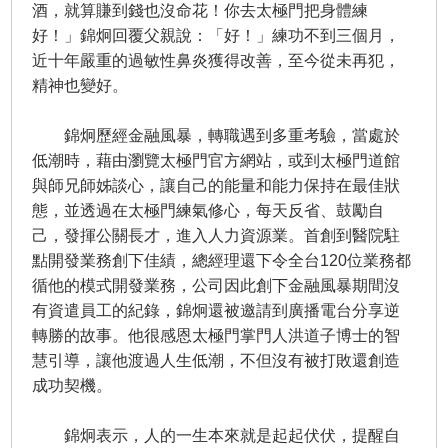
酒，就算賺到錢也沒命花！你去太極門把身體練
好！」錦炯回覆父親說：「好！」練功不到三個月，
近十年嚴重的過敏性鼻炎獲得改善，至今從未再犯，
精神也變好。
錦炯歷經金融風暴，轉職遇到多重考驗，當處於
低潮時，藉由瀏覽太極門官方網站，或到太極門道館
與師兄師姊談心，讓自己的能量和能力保持在最佳狀
態，並透過在太極門練氣修心，每天反省、鼓勵自
己，發揮公關長才，進入人力資源業。首創到醫院駐
點開發業務創下佳績，總經理還下令全台120位業務都
循他的模式開發業務，公司因此創下金融風暴期間沒
有資遣員工的紀錄，錦炯還被邀請到廣播電台分享逆
轉勝的故事。他很感恩太極門掌門人洪道子博士的智
慧引導，讓他渡過人生低潮，不但沒有被打敗還創造
成功契機。
錦炯表示，人的一生本來就是起起伏伏，提醒自