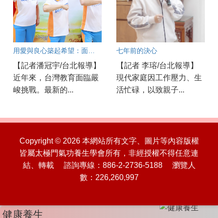
用愛與良心築起希望：面對教育現場的焦慮與AI浪潮，他們如何陪伴孩子成長？
七年前的決心
【記者潘冠宇/台北報導】
【記者 李瑢/台北報導】
近年來，台灣教育面臨嚴
現代家庭因工作壓力、生
峻挑戰。最新的...
活忙碌，以致親子...
Copyright © 2026 本網站所有文字、圖片等內容版權
皆屬太極門氣功養生學會所有，非經授權不得任意連
結、轉載 諮詢專線：886-2-2736-5188 瀏覽人
數：226,260,997
健康養生