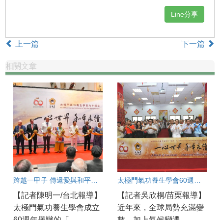
Line分享
上一篇
下一篇
相關文章
跨越一甲子 傳遞愛與和平的全球足跡
太極門氣功養生學會60週年盛典 苗栗道館同步歡慶 百工百業共展良善力量
【記者陳明一/台北報導】
【記者吳欣桐/苗栗報導】
太極門氣功養生學會成立
近年來，全球局勢充滿變
60週年舉辦的「...
數，加上氣候變遷...