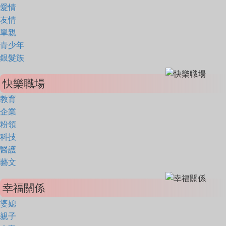
愛情
友情
單親
青少年
銀髮族
快樂職場
教育
企業
粉領
科技
醫護
藝文
幸福關係
婆媳
親子