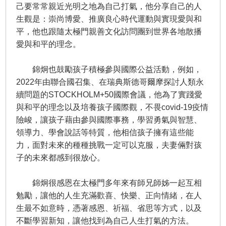
己要常常親近光明之地為自己打氣，他分享自己的人
生觀是：崇尚博愛、推廣良心時代運動與實現愛與和
平，他也跟隨太極門親善文化訪問團到世界各地散播
愛與和平的理念。
錦炯也鼓勵孩子積極參與國際公益活動，例如，
2022年由聯合國召集、在瑞典斯德哥爾摩探討人類永
續問題的STOCKHOLM+50國際會議，他為了實踐愛
與和平的理念以及培養孩子國際觀，不畏covid-19疫情
險峻，讓孩子藉由參與國際事務，學習勇氣與智慧、
領導力、學會說話等特質，他相信孩子擁有這些能
力，面對未來的種種挑戰一定可以克服，夫妻倆對孩
子的未來都感到很放心。
錦炯很感恩在太極門多年來有師兄師姊一起互相
勉勵，讓他的人生充滿歡喜、快樂、正向情緒，在人
生最不如意時，憑著感恩、祈福、省思等方式，以及
不斷學習新知，讓他找到為自己人生打氣的方法。