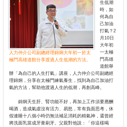
生低潮
時，如
何為自
己加油
打氣？2
月10日
大年初
一太極
人力仲介公司副總經理錦炯大年初一於太
門高雄
極門高雄道館分享渡過人生低潮的方法。
道館舉
辦「為自己的人生打氣」講座，人力仲介公司副總經
理錦炯，分享在太極門練氣養生，找到為自己加油打
氣的方法，幫助他渡過人生的低潮，再創高峰。
錦炯天生肝、腎功能不好，再加上工作須要應酬
喝酒，造成氣虛沒有活力、易怒，常有負面思考，休
假連睡十八個小時仍無法補足消耗的精氣神，還曾經
將洗面乳當成牙膏刷牙。父親對他說：「你這樣喝