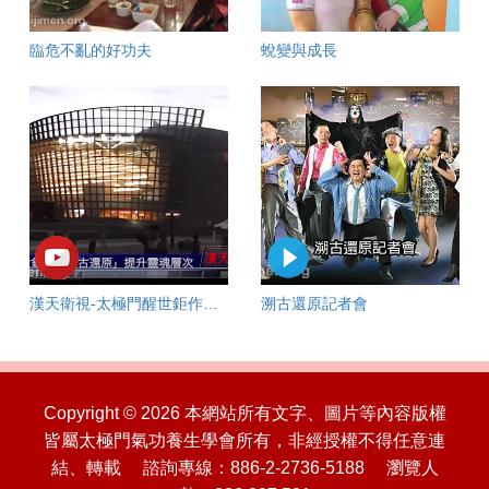
臨危不亂的好功夫
蛻變與成長
漢天衛視-太極門醒世鉅作「溯古還原」
溯古還原記者會
Copyright © 2026 本網站所有文字、圖片等內容版權
皆屬太極門氣功養生學會所有，非經授權不得任意連
結、轉載 諮詢專線：886-2-2736-5188 瀏覽人