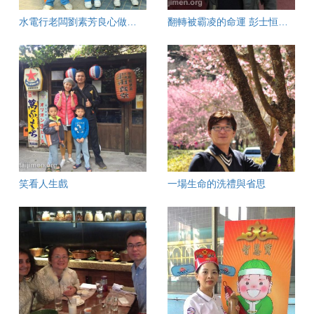
水電行老闆劉素芳良心做工程 連呆帳都收回
翻轉被霸凌的命運 彭士恒活出生命的色彩
笑看人生戲
一場生命的洗禮與省思