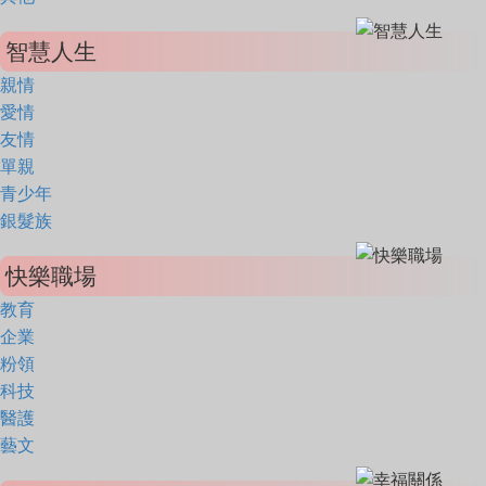
智慧人生
親情
愛情
友情
單親
青少年
銀髮族
快樂職場
教育
企業
粉領
科技
醫護
藝文