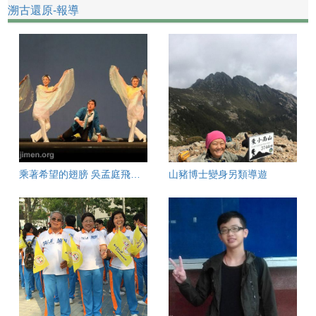
溯古還原-報導
乘著希望的翅膀 吳孟庭飛進柏克萊
山豬博士變身另類導遊