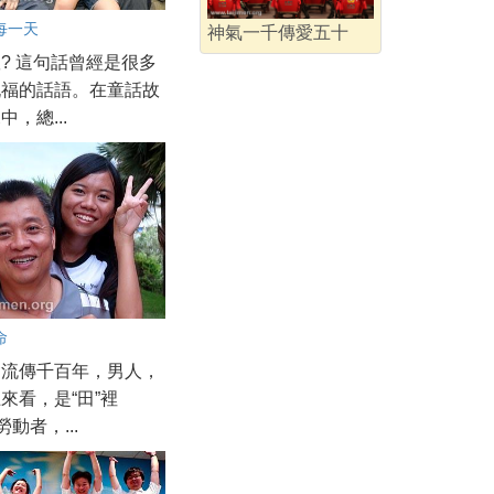
每一天
神氣一千傳愛五十
? 這句話曾經是很多
祝福的話語。在童話故
，總...
命
會流傳千百年，男人，
來看，是“田”裡
勞動者，...