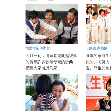
快樂幸福傳家寶
心團圓 家團圓
五月一到，街頭巷尾此起彼落
圓滿的家庭生
的傳來許多歌頌母親的歌曲，
員的共同努力
提醒大家感恩為家...
愛、尊重與包容