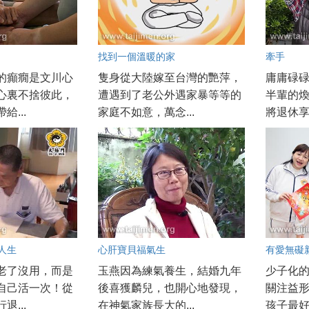
找到一個溫暖的家
牽手
的癲癇是文川心
隻身從大陸嫁至台灣的艷萍，
庸庸碌
心裏不捨彼此，
遭遇到了老公外遇家暴等等的
半輩的煥
給...
家庭不如意，萬念...
將退休享清
人生
心肝寶貝福氣生
有愛無礙
老了沒用，而是
玉燕因為練氣養生，結婚九年
少子化
自己活一次！從
後喜獲麟兒，也開心地發現，
關注益
退...
在神氣家族長大的...
孩子最好