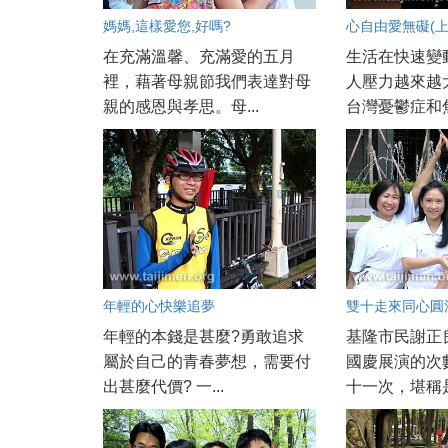
媽媽,這樣愛您,好嗎?
心自由愛無礙(上
在充滿溫馨、充滿愛的五月
生活在快速變
裡，藉著母親節我們表達對母
人壓力越來越
親的感恩與孝思。母...
台灣憂鬱症和焦
年輕的心快樂追夢
雙十走來同心圓
年輕的本錢是甚麼?勇敢追求
基隆市民謝正
屬於自己的青春夢想，需要付
國慶展演的次
出甚麼代價? 一...
十一次，堪稱是