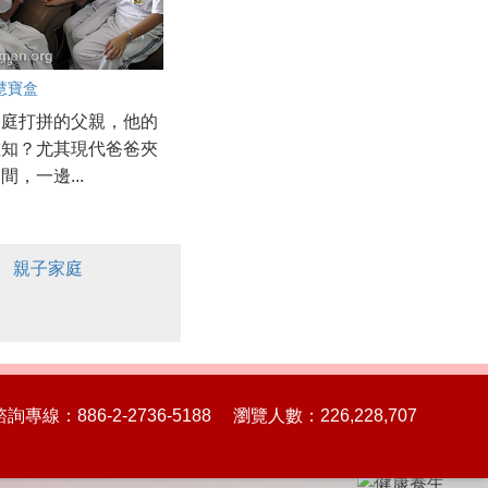
慧寶盒
家庭打拼的父親，他的
誰知？尤其現代爸爸夾
間，一邊...
親子家庭
86-2-2736-5188 瀏覽人數：226,228,707