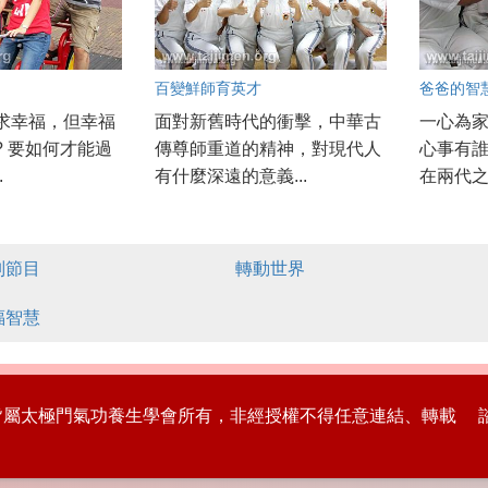
百變鮮師育英才
爸爸的智
求幸福，但幸福
面對新舊時代的衝擊，中華古
一心為
? 要如何才能過
傳尊師重道的精神，對現代人
心事有
.
有什麼深遠的意義...
在兩代之
別節目
轉動世界
福智慧
版權皆屬太極門氣功養生學會所有，非經授權不得任意連結、轉載 諮詢專線：8