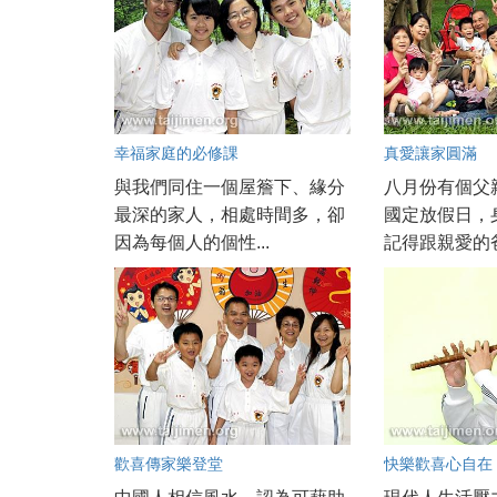
幸福家庭的必修課
真愛讓家圓滿
與我們同住一個屋簷下、緣分
八月份有個父
最深的家人，相處時間多，卻
國定放假日，
因為每個人的個性...
記得跟親愛的爸
歡喜傳家樂登堂
快樂歡喜心自在