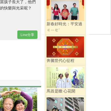
當孩子長大了，他們
的快樂與光采呢？
新春好時光：平安過
ㄐㄧㄝˊ
Line分享
奔騰世代心征程
馬首是瞻 心花開