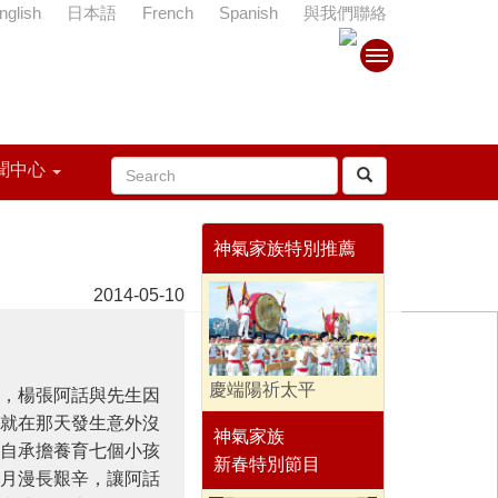
nglish
日本語
French
Spanish
與我們聯絡
聞中心
神氣家族特別推薦
2014-05-10
慶端陽祈太平
，楊張阿話與先生因
就在那天發生意外沒
神氣家族
自承擔養育七個小孩
新春特別節目
月漫長艱辛，讓阿話