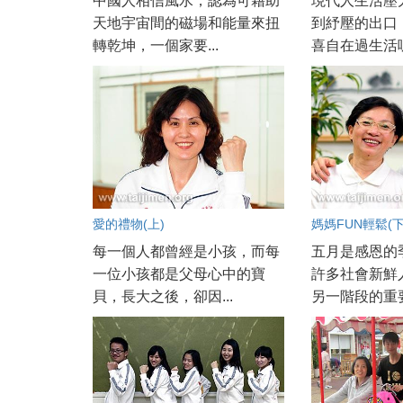
中國人相信風水，認為可藉助
現代人生活壓
天地宇宙間的磁場和能量來扭
到紓壓的出口
轉乾坤，一個家要...
喜自在過生活呢?
愛的禮物(上)
媽媽FUN輕鬆(下
每一個人都曾經是小孩，而每
五月是感恩的
一位小孩都是父母心中的寶
許多社會新鮮
貝，長大之後，卻因...
另一階段的重要