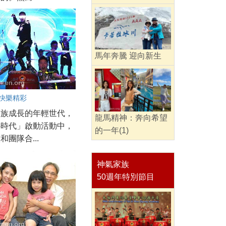
馬年奔騰 迎向新生
 快樂精彩
家族成長的年輕世代，
龍馬精神：奔向希望
心時代」啟動活動中，
的一年(1)
和團隊合...
神氣家族
50週年特別節目