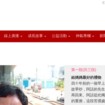
E
線上廣播
成長故事
公益活動
神氣專欄
新
第一段(共三段)
給媽媽最好的禮物
四十年前的一個早上
故爭吵，阿話的先生
再回來。阿話從此獨
的重擔，這段苦澀歲