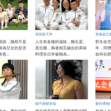
美味親子丼
青春超正
親節，雖然不是
人生有各種的滋味，雞生蛋、
對生命
身為兒女的是否
蛋生雞，兩者相互融合的美味
年，同
爸...
料理在日本被稱為...
如何在群
婚不婚都幸福
愛的禮物(