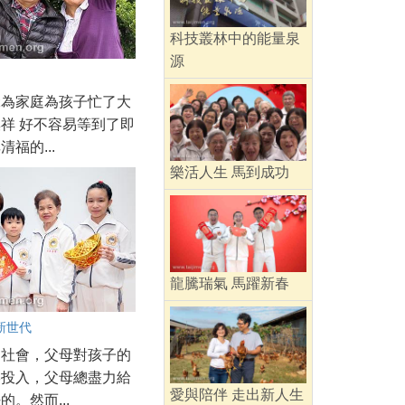
科技叢林中的能量泉
源
碌為家庭為孩子忙了大
祥 好不容易等到了即
福的...
樂活人生 馬到成功
龍騰瑞氣 馬躍新春
新世代
的社會，父母對孩子的
形投入，父母總盡力給
愛與陪伴 走出新人生
的。然而...