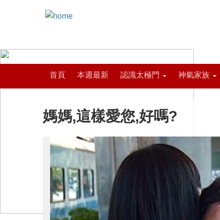
首頁
本週最新
認識太極門
神氣家族
媽媽,這樣愛您,好嗎?