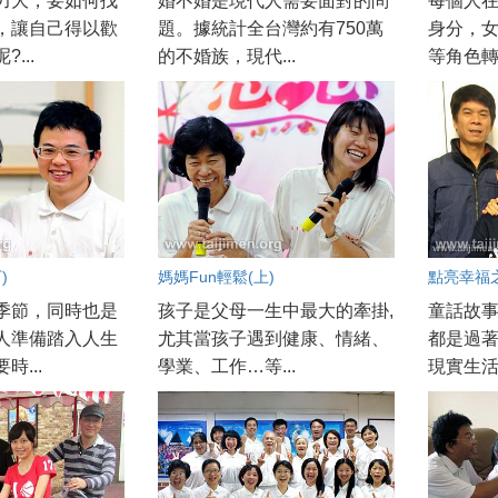
力大，要如何找
婚不婚是現代人需要面對的問
每個人
，讓自己得以歡
題。據統計全台灣約有750萬
身分，
...
的不婚族，現代...
等角色轉
)
媽媽Fun輕鬆(上)
點亮幸福
季節，同時也是
孩子是父母一生中最大的牽掛,
童話故
人準備踏入人生
尤其當孩子遇到健康、情緒、
都是過
時...
學業、工作…等...
現實生活