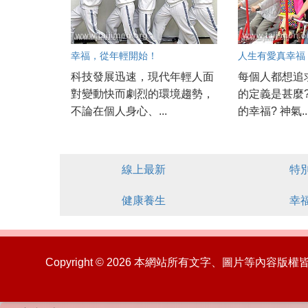
幸福，從年輕開始！
人生有愛真幸福
科技發展迅速，現代年輕人面
每個人都想追
對變動快而劇烈的環境趨勢，
的定義是甚麼
不論在個人身心、...
的幸福? 神氣..
線上最新
特
健康養生
幸
Copyright © 2026 本網站所有文字、圖片等內容