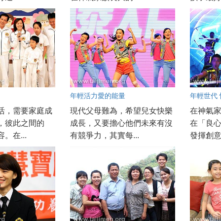
年輕活力愛的能量
年輕世代
活，需要家庭成
現代父母難為，希望兒女快樂
在神氣
，彼此之間的
成長，又要擔心他們未來有沒
在「良
。在...
有競爭力，其實每...
發揮創意