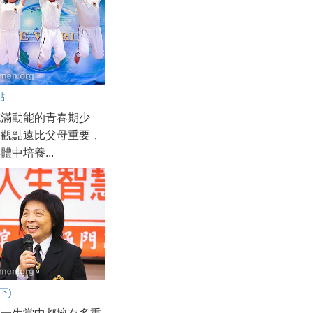
點
充滿動能的青春期少
儕觀點遠比父母重要，
體中培養...
下)