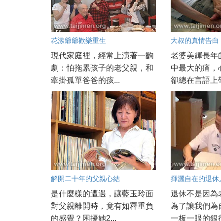
花漾爺爺歡樂重生
大叔的真情告白
現代家庭裡，經常上演著一齣
老婆美輝長年
劇：怕拖累孩子的老父親，和
中最大的痛，
牽掛孤單爸爸的孩...
卻總在言語上帶
解開二十年的父親心結
揮灑自在的退休
是什麼樣的遭遇，讓藍玉玲面
退休不是因為
對父親離開時，竟有如釋重負
為了讓我們為
的感覺？困擾她2...
一板一眼的銀行