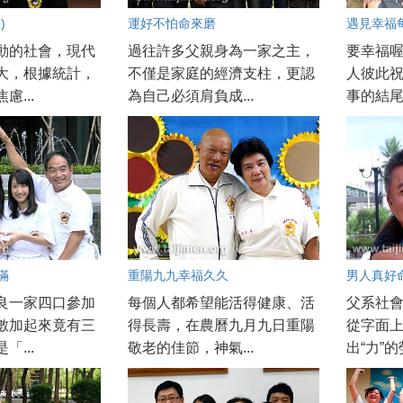
)
運好不怕命來磨
遇見幸福
動的社會，現代
過往許多父親身為一家之主，
要幸福喔
大，根據統計，
不僅是家庭的經濟支柱，更認
人彼此
慮...
為自己必須肩負成...
事的結尾中
滿
重陽九九幸福久久
男人真好
良一家四口參加
每個人都希望能活得健康、活
父系社
數加起來竟有三
得長壽，在農曆九月九日重陽
從字面上
「...
敬老的佳節，神氣...
出“力”的