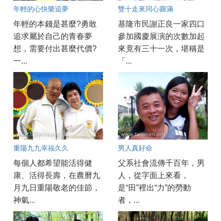
年輕的心快樂追夢
雙十走來同心圓滿
年輕的本錢是甚麼?勇敢
基隆市民謝正良一家四口
追求屬於自己的青春夢
參加國慶展演的次數加起
想，需要付出甚麼代價?
來竟有三十一次，堪稱是
一...
「...
重陽九九幸福久久
男人真好命
每個人都希望能活得健
父系社會流傳千百年，男
康、活得長壽，在農曆九
人，從字面上來看，
月九日重陽敬老的佳節，
是“田”裡出“力”的勞動
神氣...
者，...