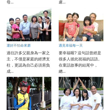
母...
慮...
運好不怕命來磨
遇見幸福每一天
過往許多父親身為一家之
要幸福喔? 這句話曾經是
主，不僅是家庭的經濟支
很多人彼此祝福的話語。
柱，更認為自己必須肩負
在童話故事的結尾中，
成...
總...