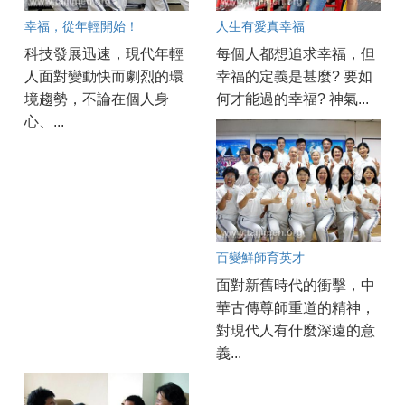
幸福，從年輕開始！
人生有愛真幸福
科技發展迅速，現代年輕
每個人都想追求幸福，但
人面對變動快而劇烈的環
幸福的定義是甚麼? 要如
境趨勢，不論在個人身
何才能過的幸福? 神氣...
心、...
百變鮮師育英才
面對新舊時代的衝擊，中
華古傳尊師重道的精神，
對現代人有什麼深遠的意
義...