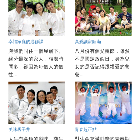
幸福家庭的必修課
真愛讓家圓滿
與我們同住一個屋簷下、
八月份有個父親節，雖然
緣分最深的家人，相處時
不是國定放假日，身為兒
間多，卻因為每個人的個
女的是否記得跟親愛的爸
性...
爸...
美味親子丼
青春超正點
人生有各種的滋味，雞生
對生命充滿動能的青春期