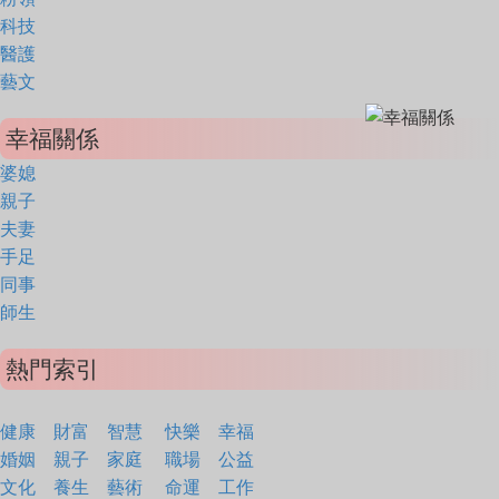
科技
醫護
藝文
幸福關係
婆媳
親子
夫妻
手足
同事
師生
熱門索引
健康
財富
智慧
快樂
幸福
婚姻
親子
家庭
職場
公益
文化
養生
藝術
命運
工作