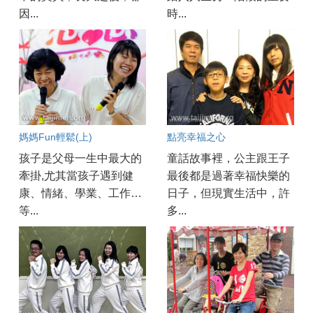
因...
時...
媽媽Fun輕鬆(上)
點亮幸福之心
孩子是父母一生中最大的
童話故事裡，公主跟王子
牽掛,尤其當孩子遇到健
最後都是過著幸福快樂的
康、情緒、學業、工作…
日子，但現實生活中，許
等...
多...