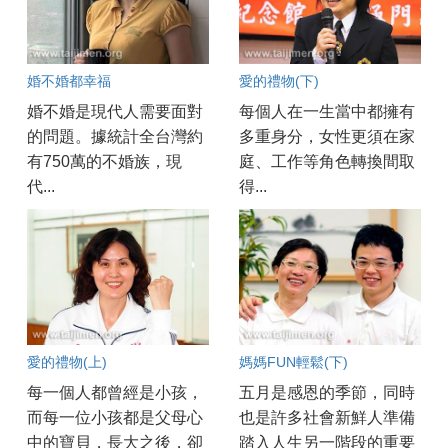
婚不婚都幸福
愛的禮物(下)
婚不婚是現代人需要面對
每個人在一生當中都擁有
的問題。據統計全台灣約
多重身分，女性更須在家
有750萬的不婚族，現
庭、工作等角色轉換間取
代...
得...
愛的禮物(上)
媽媽FUN輕鬆(下)
每一個人都曾經是小孩，
五月是感恩的季節，同時
而每一位小孩都是父母心
也是許多社會新鮮人準備
中的寶貝，長大之後，卻
踏入人生另一階段的重要