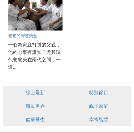
爸爸的智慧寶盒
一心為家庭打拼的父親，
他的心事有誰知？尤其現
代爸爸夾在兩代之間，一
邊...
線上最新
特別節目
轉動世界
親子家庭
健康養生
幸福智慧