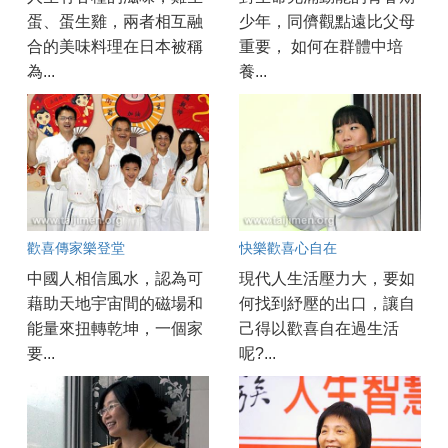
蛋、蛋生雞，兩者相互融
少年，同儕觀點遠比父母
合的美味料理在日本被稱
重要， 如何在群體中培
為...
養...
歡喜傳家樂登堂
快樂歡喜心自在
中國人相信風水，認為可
現代人生活壓力大，要如
藉助天地宇宙間的磁場和
何找到紓壓的出口，讓自
能量來扭轉乾坤，一個家
己得以歡喜自在過生活
要...
呢?...