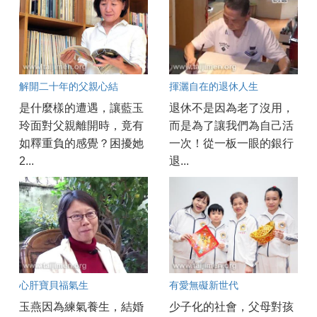
解開二十年的父親心結
揮灑自在的退休人生
是什麼樣的遭遇，讓藍玉
退休不是因為老了沒用，
玲面對父親離開時，竟有
而是為了讓我們為自己活
如釋重負的感覺？困擾她
一次！從一板一眼的銀行
2...
退...
心肝寶貝福氣生
有愛無礙新世代
玉燕因為練氣養生，結婚
少子化的社會，父母對孩