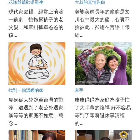
花漾爺爺歡樂重生
大叔的真情告白
現代家庭裡，經常上演著
老婆美輝長年的癲癇是文
一齣劇：怕拖累孩子的老
川心中最大的痛，心裏不
父親，和牽掛孤單爸爸的
捨彼此，卻總在言語上帶
孩...
給...
找到一個溫暖的家
牽手
隻身從大陸嫁至台灣的艷
庸庸碌碌為家庭為孩子忙
萍，遭遇到了老公外遇家
了大半輩的煥祥 好不容易
暴等等的家庭不如意，萬
等到了即將退休享清福
念...
的...