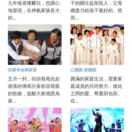
九年後喜獲麟兒，也開心
子的關注益形投入，父母
地發現，在神氣家族長大
總盡力給孩子最好的。然
的...
而...
快樂幸福傳家寶
心團圓 家團圓
五月一到，街頭巷尾此起
圓滿的家庭生活，需要家
彼落的傳來許多歌頌母親
庭成員的共同努力，彼此
的歌曲，提醒大家感恩為
之間的愛、尊重與包容。
家...
在...