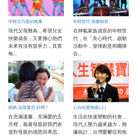
年輕活力愛的能量
年輕世代 快樂精彩
現代父母難為，希望兒女
在神氣家族成長的年輕世
快樂成長，又要擔心他們
代，在「良心時代」啟動
未來有沒有競爭力，其實
活動中，發揮創意和團隊
每...
合...
媽媽,這樣愛您,好嗎?
心自由愛無礙(上)
在充滿溫馨、充滿愛的五
生活在快速變動的社會，
月裡，藉著母親節我們表
現代人壓力越來越大，根
達對母親的感恩與孝思。
據統計，台灣憂鬱症和焦