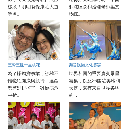
械系！明明有條康莊大道
師沈睦森和護理老師葉文
等著...
玲綜...
三腎三世十里桃花
樂音飄揚文化盛宴
為了賺錢拼事業，智雄不
世界各國的重要貴賓眾星
惜犧牲健康與親情，連命
雲集，以及26國駐奧地利
都差點拚掉了。雖從病危
大使，還有來自世界各地
中搶...
的...