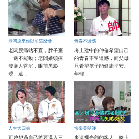
老闆原來你以前這麼慘
青春不遺憾
老闆腰痛站不直，脖子歪
考上建中的仲倫希望自己
一邊不能動；老闆娘頭痛
的青春不留遺憾，而父母
發麻人昏沉，眼前黑影
只希望孩子能健康平安。
現。這...
年輕...
人生大四囍
快樂美髮師
可曾想過自己將要邁入三
來這裡光顧的客人，臉上