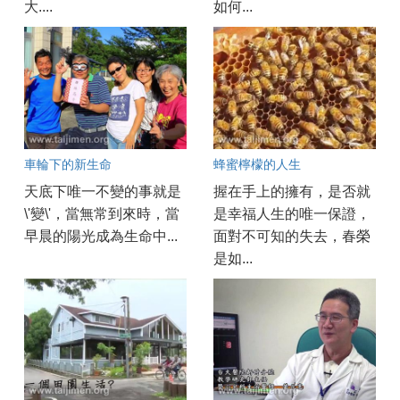
大....
如何...
車輪下的新生命
蜂蜜檸檬的人生
天底下唯一不變的事就是
握在手上的擁有，是否就
\'變\'，當無常到來時，當
是幸福人生的唯一保證，
早晨的陽光成為生命中...
面對不可知的失去，春榮
是如...