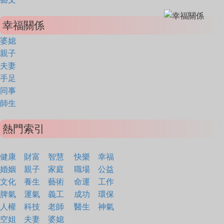
幸福關係
婆媳
親子
夫妻
手足
同事
師生
熱門索引
健康
財富
智慧
快樂
幸福
婚姻
親子
家庭
職場
公益
文化
養生
藝術
命運
工作
脾氣
運氣
義工
成功
環保
人權
科技
老師
醫生
神氣
空姐
夫妻
婆媳