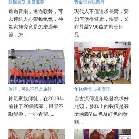
歡鑼喜鼓 北管迎春
黃金寶貝快樂行
透過音樂，透過歌聲，可
現代人不僅追求長壽，要
以連結人心帶動氣氛，神
如何活得健康，快樂，又
氣家族究竟是怎麼過年
有尊嚴? 96歲的興旺師
節，怎...
兄...
旅行，可以不只是旅行
年糕傳情 步步高昇
神氣家族師徒，在2018年
自古流傳過年吃發糕求好
前往了20個國家，風景不
兆頭，發糕上的裂痕是甚
斷變換，一心希望.....
麼涵義? 白色及紅色的發
糕...