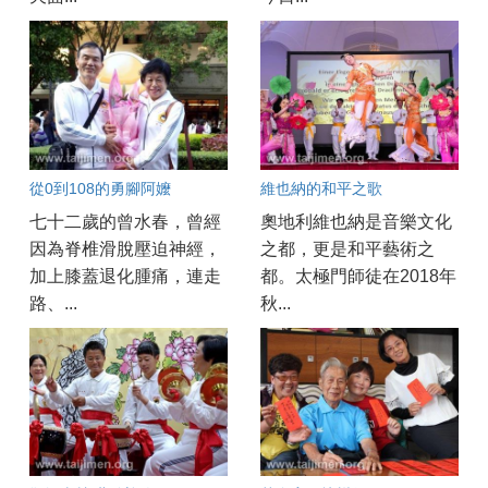
從0到108的勇腳阿嬤
維也納的和平之歌
七十二歲的曾水春，曾經
奧地利維也納是音樂文化
因為脊椎滑脫壓迫神經，
之都，更是和平藝術之
加上膝蓋退化腫痛，連走
都。太極門師徒在2018年
路、...
秋...