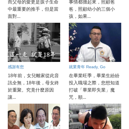
而父母的愛更是孩子生命
事情都擔起來，照顧爸
中最重要的推手，但是當
爸，照顧幼小的三個小
面對...
孩，如果...
感謝有您
就業青年 Ready, Go
18年前，女兒離家從此音
在畢業旺季，畢業生紛紛
訊全無，18年後，母女終
投入職場之際，您想知道
於重聚。究竟什麼原因
打破「畢業即失業」魔
讓...
咒，順...