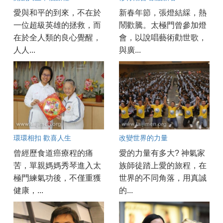
愛與和平的到來，不在於
新春年節，張燈結綵，熱
一位超級英雄的拯救，而
鬧歡騰。太極門曾參加燈
在於全人類的良心覺醒，
會，以說唱藝術勸世歌，
人人...
與廣...
環環相扣 歡喜人生
改變世界的力量
曾經歷食道癌療程的痛
愛的力量有多大? 神氣家
苦，單親媽媽秀琴進入太
族師徒踏上愛的旅程，在
極門練氣功後，不僅重獲
世界的不同角落，用真誠
健康，...
的...