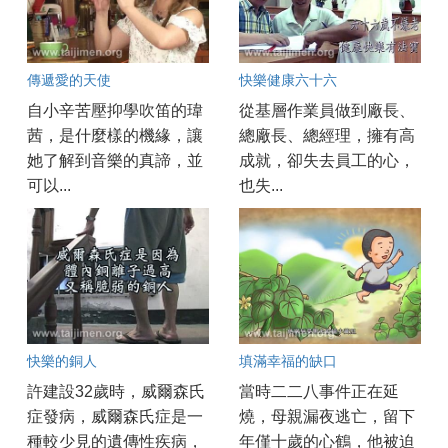
傳遞愛的天使
快樂健康六十六
自小辛苦壓抑學吹笛的瑋
從基層作業員做到廠長、
茜，是什麼樣的機緣，讓
總廠長、總經理，擁有高
她了解到音樂的真諦，並
成就，卻失去員工的心，
可以...
也失...
快樂的銅人
填滿幸福的缺口
許建設32歲時，威爾森氏
當時二二八事件正在延
症發病，威爾森氏症是一
燒，母親漏夜逃亡，留下
種較少見的遺傳性疾病，
年僅十歲的心鶴，他被迫