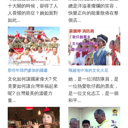
十大關的時候，卻得了人
總是洋溢著燦爛的笑容，
人畏懼的癌症？婉如面對
快樂正向的能量散佈在整
如此...
個店...
那些年我們參加的國慶
飛越地中海的文化火花
文化如何讓國家偉大? 究
她，是一位消防隊員，是
竟要如何讓台灣幸福起來
一位熱愛歌仔戲的票友，
呢? 台灣最美的溫暖力
是一位文化志工，是一個
量...
和平...