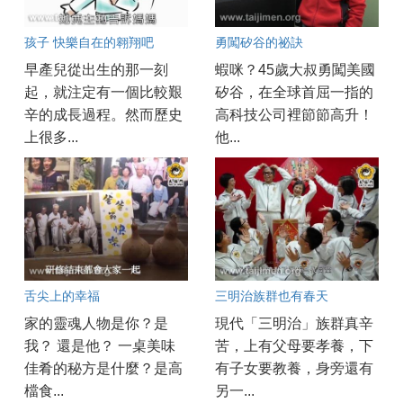
孩子 快樂自在的翱翔吧
勇闖矽谷的祕訣
早產兒從出生的那一刻
蝦咪？45歲大叔勇闖美國
起，就注定有一個比較艱
矽谷，在全球首屈一指的
辛的成長過程。然而歷史
高科技公司裡節節高升！
上很多...
他...
舌尖上的幸福
三明治族群也有春天
家的靈魂人物是你？是
現代「三明治」族群真辛
我？ 還是他？ 一桌美味
苦，上有父母要孝養，下
佳肴的秘方是什麼？是高
有子女要教養，身旁還有
檔食...
另一...