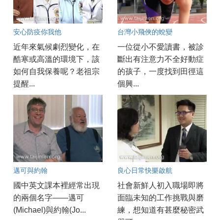
安心防疫你我他
台灣小飛俠的蛻變
近年來氣候劇烈變化，在
一位從小不愛讀書，被診
酷寒或高溫的環境下，該
斷出有注意力不全好動症
如何自我保養呢？老祖宗
的孩子，一度找到田徑這
提醒...
個興...
邁可與約翰
良心日常快樂啟航
國中英文課本裡經常出現
社會新鮮人初入職場即將
的兩個名字——邁可
面臨未知的工作挑戰與磨
(Michael)與約翰(Jo...
練，想知道有甚麼秘密武