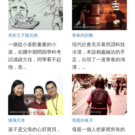
美術王子陽光媽
青春的距離
一個從小喜歡畫畫的小
現代社會充斥著所謂科技
孩，在國中期間因學科考
冷漠，本該相處融洽的手
試成績欠佳，同學看不起
足，出現了一道青春的鴻
他，老...
溝，...
慢飛天使
母親的春天
孩子是父母的心肝寶貝，
母親一個人把家裡所有的