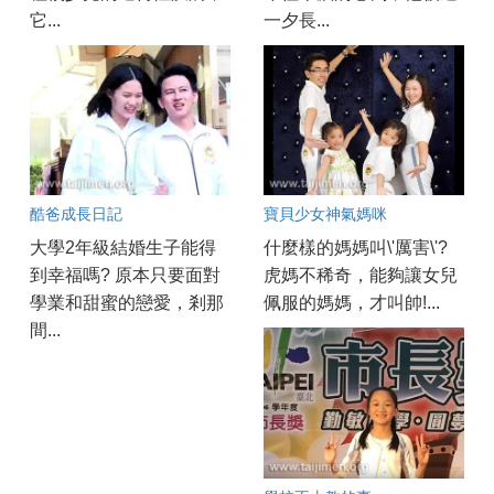
它...
一夕長...
酷爸成長日記
寶貝少女神氣媽咪
大學2年級結婚生子能得
什麼樣的媽媽叫\'厲害\'?
到幸福嗎? 原本只要面對
虎媽不稀奇，能夠讓女兒
學業和甜蜜的戀愛，剎那
佩服的媽媽，才叫帥!...
間...