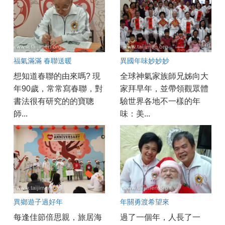
福氣滿滿 春聯送暖
異國年味妙妙妙
想知道春聯的由來嗎? 現
全球神氣家族師兄姊向大
年90歲，常常寫春聯，對
家拜早年，並帶領觀眾體
書法很有研究的的寶聰
驗世界各地不一樣的年
師...
味：美...
異鄉遊子過好年
年關勇渡希望來
每逢佳節倍思親，旅居海
過了一個年，人長了一