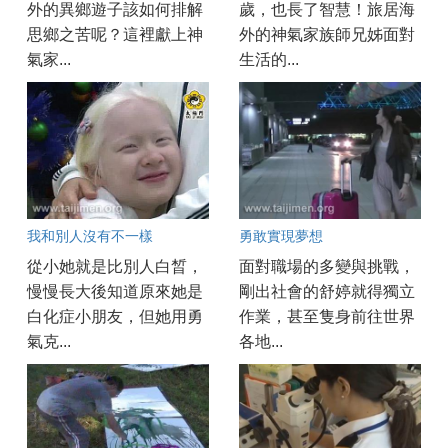
外的異鄉遊子該如何排解
歲，也長了智慧！旅居海
思鄉之苦呢？這裡獻上神
外的神氣家族師兄姊面對
氣家...
生活的...
我和別人沒有不一樣
勇敢實現夢想
從小她就是比別人白晳，
面對職場的多變與挑戰，
慢慢長大後知道原來她是
剛出社會的舒婷就得獨立
白化症小朋友，但她用勇
作業，甚至隻身前往世界
氣克...
各地...