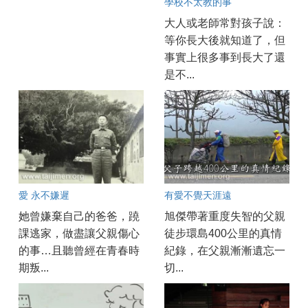
學校不太教的事
大人或老師常對孩子說：
等你長大後就知道了，但
事實上很多事到長大了還
是不...
愛 永不嫌遲
有愛不覺天涯遠
她曾嫌棄自己的爸爸，蹺
旭傑帶著重度失智的父親
課逃家，做盡讓父親傷心
徒步環島400公里的真情
的事…且聽曾經在青春時
紀錄，在父親漸漸遺忘一
期叛...
切...