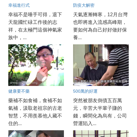
幸福進行式
防疫大解密
幸福不是唾手可得，退下
天氣逐漸轉寒，12月台灣
天龍國忙碌工作後的志
也即將進入流感高峰期，
祥，在太極門這個神氣家
要如何為自己好好做好保
族中，...
養...
健康要不藥
500萬的好運
藥補不如食補，食補不如
突然被朋友倒債五百萬
氣補，汲取老祖宗的古老
元，辛苦大半輩子賺的
智慧，不用羨慕他人藏不
錢，瞬間化為烏有，公司
住的...
營運陷入...