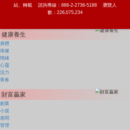
結、轉載 諮詢專線：886-2-2736-5188 瀏覽人
數：226,075,234
健康養生
身體
保健
情緒
心靈
活力
青春
財富贏家
創業
小資
老闆
管理