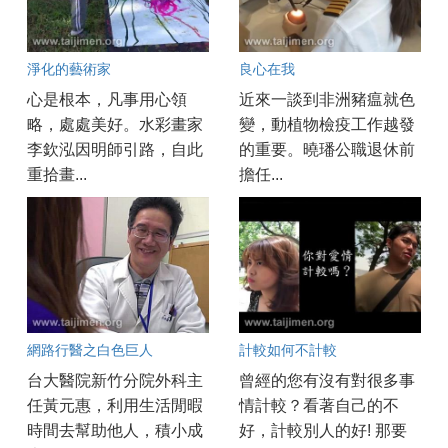
淨化的藝術家
良心在我
心是根本，凡事用心領
近來一談到非洲豬瘟就色
略，處處美好。水彩畫家
變，動植物檢疫工作越發
李欽泓因明師引路，自此
的重要。曉璠公職退休前
重拾畫...
擔任...
網路行醫之白色巨人
計較如何不計較
台大醫院新竹分院外科主
曾經的您有沒有對很多事
任黃元惠，利用生活閒暇
情計較？看著自己的不
時間去幫助他人，積小成
好，計較別人的好! 那要