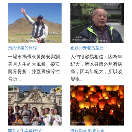
預約快樂的旅程
止跌回升老當益壯
一場車禍帶來黃榮安與劉
人們很容易相信：因為年
美月人生的大風暴，榮安
紀大，所以身體必然有病
髖骨骨折，膝蓋骨粉碎性
痛；因為年紀大，所以改
骨折...
變很...
開創人生幸福旅程
修行勸善 歡渡新春