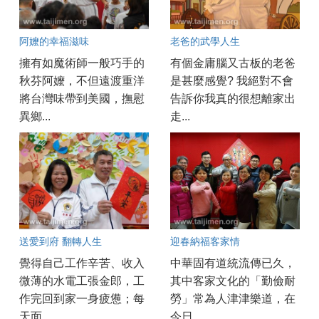
阿嬤的幸福滋味
老爸的武學人生
擁有如魔術師一般巧手的
有個金庸腦又古板的老爸
秋芬阿嬤，不但遠渡重洋
是甚麼感覺? 我絕對不會
將台灣味帶到美國，撫慰
告訴你我真的很想離家出
異鄉...
走...
送愛到府 翻轉人生
迎春納福客家情
覺得自己工作辛苦、收入
中華固有道統流傳已久，
微薄的水電工張金郎，工
其中客家文化的「勤儉耐
作完回到家一身疲憊；每
勞」常為人津津樂道，在
天面...
今日...