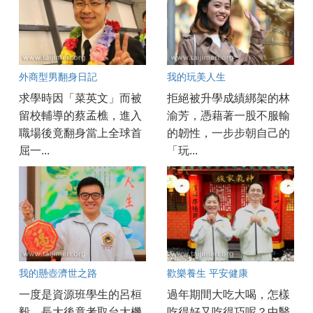
外商型男翻身日記
我的玩美人生
求學時因「菜英文」而被
拒絕被升學成績綁架的林
留校輔導的蔡孟樵，進入
渝芳，憑藉著一股不服輸
職場後竟翻身當上全球首
的韌性，一步步朝自己的
屈一...
「玩...
我的懸壺濟世之路
歡樂養生 平安健康
一度是資源班學生的呂桓
過年期間大吃大喝，怎樣
毅，長大後竟考取台大機
吃得好又吃得巧呢？中醫