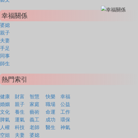
幸福關係
婆媳
親子
夫妻
手足
同事
師生
熱門索引
健康
財富
智慧
快樂
幸福
婚姻
親子
家庭
職場
公益
文化
養生
藝術
命運
工作
脾氣
運氣
義工
成功
環保
人權
科技
老師
醫生
神氣
空姐
夫妻
婆媳