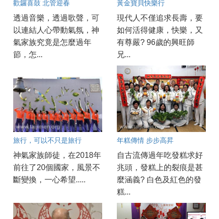
歡鑼喜鼓 北管迎春
黃金寶貝快樂行
透過音樂，透過歌聲，可
現代人不僅追求長壽，要
以連結人心帶動氣氛，神
如何活得健康，快樂，又
氣家族究竟是怎麼過年
有尊嚴? 96歲的興旺師
節，怎...
兄...
旅行，可以不只是旅行
年糕傳情 步步高昇
神氣家族師徒，在2018年
自古流傳過年吃發糕求好
前往了20個國家，風景不
兆頭，發糕上的裂痕是甚
斷變換，一心希望.....
麼涵義? 白色及紅色的發
糕...