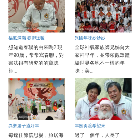
福氣滿滿 春聯送暖
異國年味妙妙妙
想知道春聯的由來嗎? 現
全球神氣家族師兄姊向大
年90歲，常常寫春聯，對
家拜早年，並帶領觀眾體
書法很有研究的的寶聰
驗世界各地不一樣的年
師...
味：美...
異鄉遊子過好年
年關勇渡希望來
每逢佳節倍思親，旅居海
過了一個年，人長了一