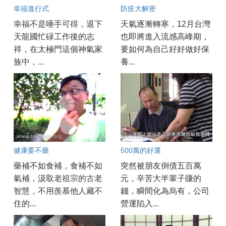
幸福進行式
防疫大解密
幸福不是唾手可得，退下
天氣逐漸轉寒，12月台灣
天龍國忙碌工作後的志
也即將進入流感高峰期，
祥，在太極門這個神氣家
要如何為自己好好做好保
族中，...
養...
健康要不藥
500萬的好運
藥補不如食補，食補不如
突然被朋友倒債五百萬
氣補，汲取老祖宗的古老
元，辛苦大半輩子賺的
智慧，不用羨慕他人藏不
錢，瞬間化為烏有，公司
住的...
營運陷入...