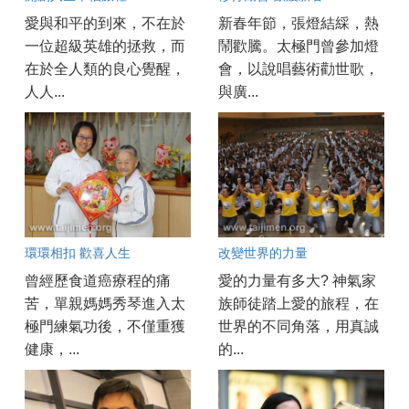
愛與和平的到來，不在於
新春年節，張燈結綵，熱
一位超級英雄的拯救，而
鬧歡騰。太極門曾參加燈
在於全人類的良心覺醒，
會，以說唱藝術勸世歌，
人人...
與廣...
環環相扣 歡喜人生
改變世界的力量
曾經歷食道癌療程的痛
愛的力量有多大? 神氣家
苦，單親媽媽秀琴進入太
族師徒踏上愛的旅程，在
極門練氣功後，不僅重獲
世界的不同角落，用真誠
健康，...
的...