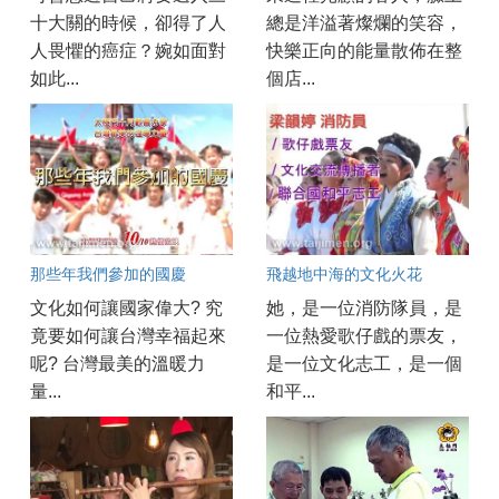
十大關的時候，卻得了人
總是洋溢著燦爛的笑容，
人畏懼的癌症？婉如面對
快樂正向的能量散佈在整
如此...
個店...
那些年我們參加的國慶
飛越地中海的文化火花
文化如何讓國家偉大? 究
她，是一位消防隊員，是
竟要如何讓台灣幸福起來
一位熱愛歌仔戲的票友，
呢? 台灣最美的溫暖力
是一位文化志工，是一個
量...
和平...