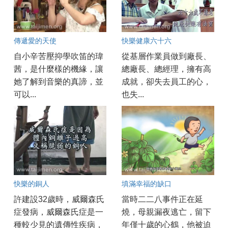
傳遞愛的天使
快樂健康六十六
自小辛苦壓抑學吹笛的瑋
從基層作業員做到廠長、
茜，是什麼樣的機緣，讓
總廠長、總經理，擁有高
她了解到音樂的真諦，並
成就，卻失去員工的心，
可以...
也失...
快樂的銅人
填滿幸福的缺口
許建設32歲時，威爾森氏
當時二二八事件正在延
症發病，威爾森氏症是一
燒，母親漏夜逃亡，留下
種較少見的遺傳性疾病，
年僅十歲的心鶴，他被迫