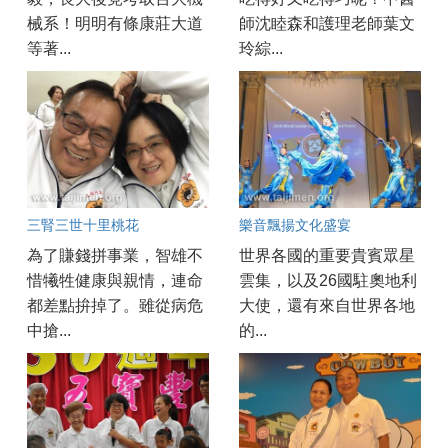
械系！明明有條康莊大道
師沈睦森和護理老師葉文
等著...
玲綜...
三腎三世十里桃花
樂音飄揚文化盛宴
為了賺錢拼事業，智雄不
世界各國的重要貴賓眾星
惜犧牲健康與親情，連命
雲集，以及26國駐奧地利
都差點拚掉了。雖從病危
大使，還有來自世界各地
中搶...
的...