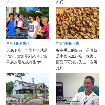
大....
如何...
車輪下的新生命
蜂蜜檸檬的人生
天底下唯一不變的事就是
握在手上的擁有，是否就
\'變\'，當無常到來時，當
是幸福人生的唯一保證，
早晨的陽光成為生命中...
面對不可知的失去，春榮
是如...