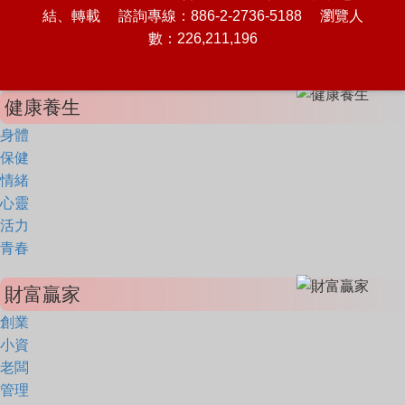
結、轉載 諮詢專線：886-2-2736-5188 瀏覽人
數：226,211,196
健康養生
身體
保健
情緒
心靈
活力
青春
財富贏家
創業
小資
老闆
管理