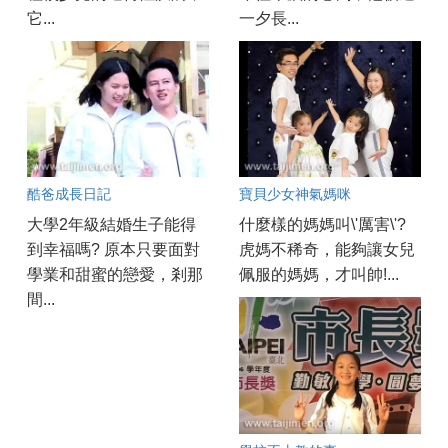
它...
一夕長...
酷爸成長日記
寶貝少女神氣媽咪
大學2年級結婚生子能得
什麼樣的媽媽叫\'厲害\'?
到幸福嗎? 原本只要面對
虎媽不稀奇，能夠讓女兒
學業和甜蜜的戀愛，剎那
佩服的媽媽，才叫帥!...
間...