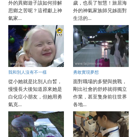
外的異鄉遊子該如何排解
歲，也長了智慧！旅居海
思鄉之苦呢？這裡獻上神
外的神氣家族師兄姊面對
氣家...
生活的...
我和別人沒有不一樣
勇敢實現夢想
從小她就是比別人白晳，
面對職場的多變與挑戰，
慢慢長大後知道原來她是
剛出社會的舒婷就得獨立
白化症小朋友，但她用勇
作業，甚至隻身前往世界
氣克...
各地...