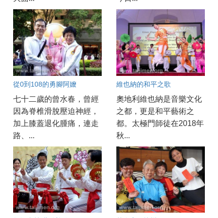
從0到108的勇腳阿嬤
維也納的和平之歌
七十二歲的曾水春，曾經
奧地利維也納是音樂文化
因為脊椎滑脫壓迫神經，
之都，更是和平藝術之
加上膝蓋退化腫痛，連走
都。太極門師徒在2018年
路、...
秋...