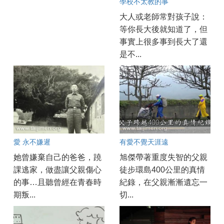
學校不太教的事
大人或老師常對孩子說：
等你長大後就知道了，但
事實上很多事到長大了還
是不...
愛 永不嫌遲
有愛不覺天涯遠
她曾嫌棄自己的爸爸，蹺
旭傑帶著重度失智的父親
課逃家，做盡讓父親傷心
徒步環島400公里的真情
的事…且聽曾經在青春時
紀錄，在父親漸漸遺忘一
期叛...
切...