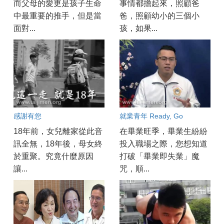
而父母的愛更是孩子生命
事情都擔起來，照顧爸
中最重要的推手，但是當
爸，照顧幼小的三個小
面對...
孩，如果...
感謝有您
就業青年 Ready, Go
18年前，女兒離家從此音
在畢業旺季，畢業生紛紛
訊全無，18年後，母女終
投入職場之際，您想知道
於重聚。究竟什麼原因
打破「畢業即失業」魔
讓...
咒，順...