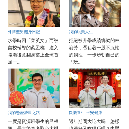
外商型男翻身日記
我的玩美人生
求學時因「菜英文」而被
拒絕被升學成績綁架的林
留校輔導的蔡孟樵，進入
渝芳，憑藉著一股不服輸
職場後竟翻身當上全球首
的韌性，一步步朝自己的
屈一...
「玩...
我的懸壺濟世之路
歡樂養生 平安健康
一度是資源班學生的呂桓
過年期間大吃大喝，怎樣
毅，長大後竟考取台大機
吃得好又吃得巧呢？中醫