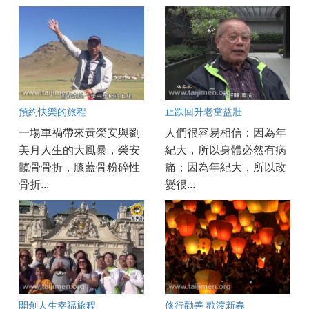
預約快樂的旅程
止跌回升老當益壯
一場車禍帶來黃榮安與劉
人們很容易相信：因為年
美月人生的大風暴，榮安
紀大，所以身體必然有病
髖骨骨折，膝蓋骨粉碎性
痛；因為年紀大，所以改
骨折...
變很...
開創人生幸福旅程
修行勸善 歡渡新春