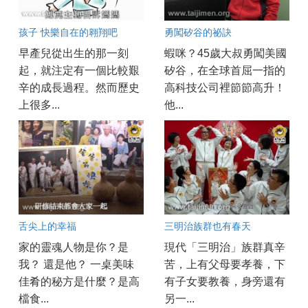
孩子 快樂自在的翱翔吧
勇闖矽谷的祕訣
早產兒從出生的那一刻
蝦咪？45歲大叔勇闖美國
起，就注定有一個比較艱
矽谷，在全球首屈一指的
辛的成長過程。然而歷史
高科技公司裡節節高升！
上很多...
他...
舌尖上的幸福
三明治族群也有春天
家的靈魂人物是你？是
現代「三明治」族群真辛
我？ 還是他？ 一桌美味
苦，上有父母要孝養，下
佳肴的秘方是什麼？是高
有子女要教養，身旁還有
檔食...
另一...