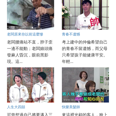
老闆原來你以前這麼慘
青春不遺憾
老闆腰痛站不直，脖子歪
考上建中的仲倫希望自己
一邊不能動；老闆娘頭痛
的青春不留遺憾，而父母
發麻人昏沉，眼前黑影
只希望孩子能健康平安。
現。這...
年輕...
人生大四囍
快樂美髮師
可曾想過自己將要邁入三
來這裡光顧的客人，臉上