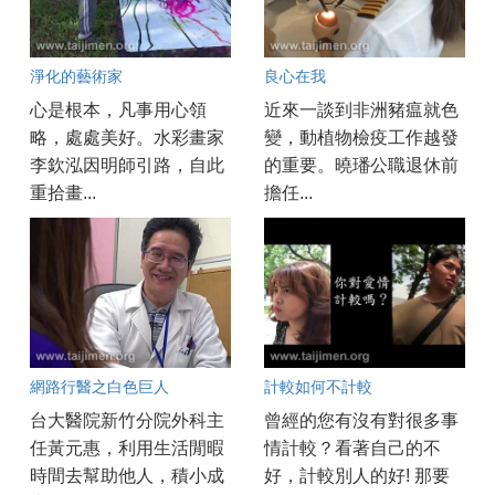
淨化的藝術家
良心在我
心是根本，凡事用心領
近來一談到非洲豬瘟就色
略，處處美好。水彩畫家
變，動植物檢疫工作越發
李欽泓因明師引路，自此
的重要。曉璠公職退休前
重拾畫...
擔任...
網路行醫之白色巨人
計較如何不計較
台大醫院新竹分院外科主
曾經的您有沒有對很多事
任黃元惠，利用生活閒暇
情計較？看著自己的不
時間去幫助他人，積小成
好，計較別人的好! 那要