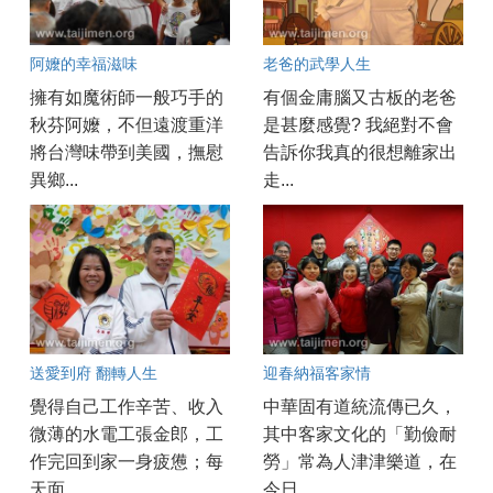
阿嬤的幸福滋味
老爸的武學人生
擁有如魔術師一般巧手的
有個金庸腦又古板的老爸
秋芬阿嬤，不但遠渡重洋
是甚麼感覺? 我絕對不會
將台灣味帶到美國，撫慰
告訴你我真的很想離家出
異鄉...
走...
送愛到府 翻轉人生
迎春納福客家情
覺得自己工作辛苦、收入
中華固有道統流傳已久，
微薄的水電工張金郎，工
其中客家文化的「勤儉耐
作完回到家一身疲憊；每
勞」常為人津津樂道，在
天面...
今日...