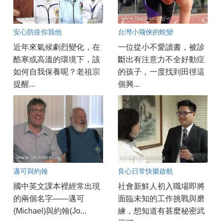
安心防疫你我他
台灣小飛俠的蛻變
近年來氣候劇烈變化，在
一位從小不愛讀書，被診
酷寒或高溫的環境下，該
斷出有注意力不全好動症
如何自我保養呢？老祖宗
的孩子，一度找到田徑這
提醒...
個興...
邁可與約翰
良心日常快樂啟航
國中英文課本裡經常出現
社會新鮮人初入職場即將
的兩個名字——邁可
面臨未知的工作挑戰與磨
(Michael)與約翰(Jo...
練，想知道有甚麼秘密武