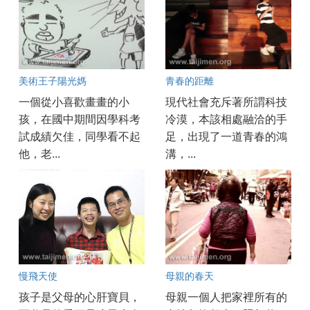
美術王子陽光媽
青春的距離
一個從小喜歡畫畫的小
現代社會充斥著所謂科技
孩，在國中期間因學科考
冷漠，本該相處融洽的手
試成績欠佳，同學看不起
足，出現了一道青春的鴻
他，老...
溝，...
慢飛天使
母親的春天
孩子是父母的心肝寶貝，
母親一個人把家裡所有的