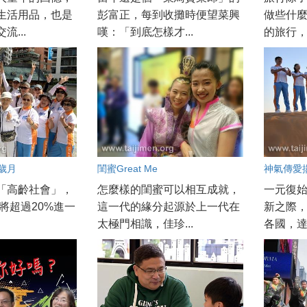
生活用品，也是
彭富正，每到收攤時便望菜興
做些什麼
流...
嘆：「到底怎樣才...
的旅行，每
歲月
閨蜜Great Me
神氣傳愛
「高齡社會」，
怎麼樣的閨蜜可以相互成就，
一元復
年將超過20%進一
這一代的緣分起源於上一代在
新之際
太極門相識，佳珍...
各國，達成