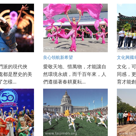
良心領航新希望
文化興國
門派的現代俠
愛敬天地、惜萬物，才能讓自
文化，
處都是歷史的美
然環境永續，而千百年來，人
同感，
怎樣...
們遵循著春耕夏耘...
育才能創