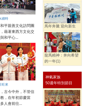
永續時
愛和平親善文化訪問團
馬年奔騰 迎向新生
球，藉著東西方文化交
與和平心...
龍馬精神：奔向希望
的一年(1)
神氣家族
50週年特別節目
旺旺來
來，古今中外，不管信
宗教，在年初節慶當
多人會前往...