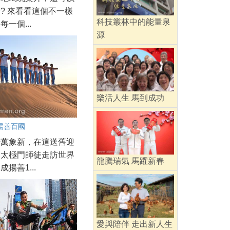
? 來看看這個不一樣
科技叢林中的能量泉
一個...
源
樂活人生 馬到成功
揚善百國
始萬象新，在這送舊迎
，太極門師徒走訪世界
龍騰瑞氣 馬躍新春
揚善1...
愛與陪伴 走出新人生