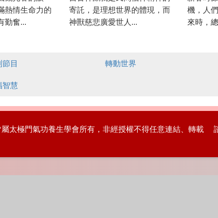
滿熱情生命力的
寄託，是理想世界的體現，而
機，人
勤奮...
神獸慈悲廣愛世人...
來時，總
別節目
轉動世界
福智慧
版權皆屬太極門氣功養生學會所有，非經授權不得任意連結、轉載 諮詢專線：8