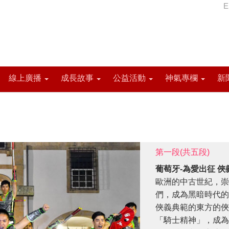
E
線上廣播
成長故事
公益活動
神氣專欄
新
第一段(共五段)
葡萄牙-為愛出征 俠
歐洲的中古世紀，崇
們，成為黑暗時代的
俠義典範的東方的俠
「騎士精神」，成為