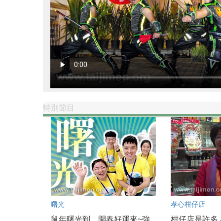
特別節目
曙光
孝心柑仔店
鼠年曙光到，開春好運來~強
柑仔店是許多