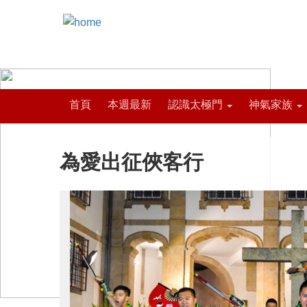
首頁
本週最新
認識太極門
神氣家族
為愛出征俠客行