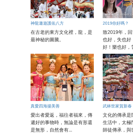
神龍遨遊護佑八方
2019你好嗎？
在古老的東方文化裡，龍，是
致2019年，
最神秘的圖騰。
也好，失也好
好！樂也好，苦.
真愛四海揚美善
武林世家賀新春
愛出者愛返，福往者福來，傳
文化的傳承是
遞好的事物時，無論是有形還
生活中，太極
是無形，自然會有...
師徒傳承，與世