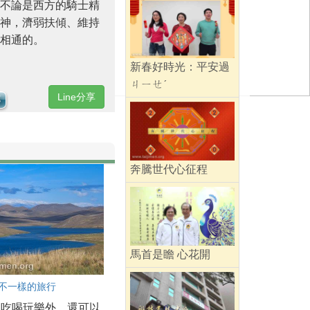
不論是西方的騎士精
神，濟弱扶傾、維持
相通的。
新春好時光：平安過
ㄐㄧㄝˊ
Line分享
奔騰世代心征程
馬首是瞻 心花開
 不一樣的旅行
了吃喝玩樂外，還可以