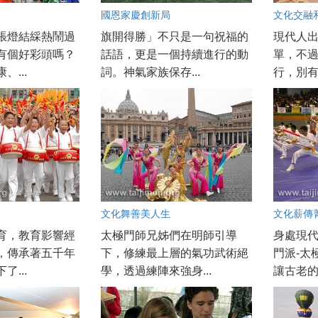
國恩家慶創新局
文化交融
張燈結綵熱鬧過
旗開得勝」不只是一句祝福的
現代人
有個好彩頭嗎？
話語，更是一個持續進行的動
單，不
、...
詞。神氣家族保存...
行，別有
文化舞善美人生
文化薪傳
育，教育影響經
太極門師兄姊們在明師引導
身處現
，傳承著五千年
下，修練最上層的氣功武術絕
門派-太
了...
學，透過練陣來強身...
讓古老的武