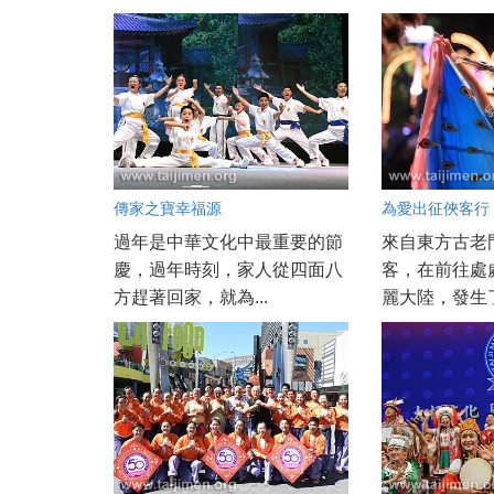
傳家之寶幸福源
為愛出征俠客行
過年是中華文化中最重要的節
來自東方古老
慶，過年時刻，家人從四面八
客，在前往處
方趕著回家，就為...
麗大陸，發生了