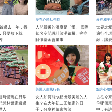
愛在心燈點亮時
愛在和平
回首過去一年，得
人間最暖的溫度是「愛」!國際
世界之
，只要放下就
知名空間設計師湯鎮權、癌症
遍行全
..
關懷基金會董事...
融，讓愛
美麗人生執行長
點亮心燈
隨時體現在日常
女人如何能妝點出最美麗的人
古往今
門武林世家透過
生？在大年初二回娘家的日
仰哪個
人...
子，分享神氣家族師...
中，有許