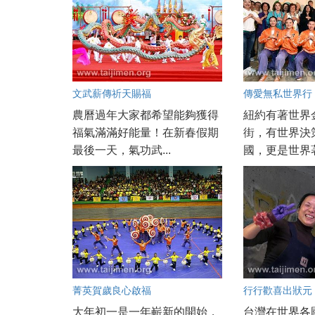
文武薪傳祈天賜福
傳愛無私世界行
農曆過年大家都希望能夠獲得
紐約有著世界
福氣滿滿好能量！在新春假期
街，有世界決
最後一天，氣功武...
國，更是世界著
菁英賀歲良心啟福
行行歡喜出狀元
大年初一是一年嶄新的開始，
台灣在世界各