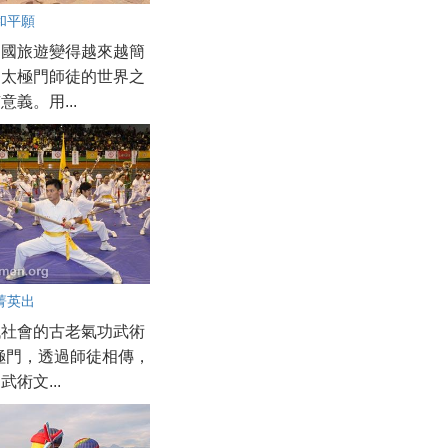
和平願
出國旅遊變得越來越簡
過太極門師徒的世界之
意義。用...
菁英出
代社會的古老氣功武術
極門，透過師徒相傳，
術文...