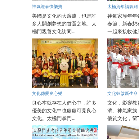
神氣迎春快樂寶
太極賀年福氣到
美國是文化的大熔爐，也是許
神氣家族年年
多人開創夢想的首選之地。太
春節，新春想
極門親善文化訪問...
一起來接收健康
文化傳愛良心樂
文化鼓啟新生命
良心本就存在人們心中，許多
文化，影響教
優美的文化中也處處可見良心
濟。神氣家族
文化。太極門掌門...
優質文化，留下