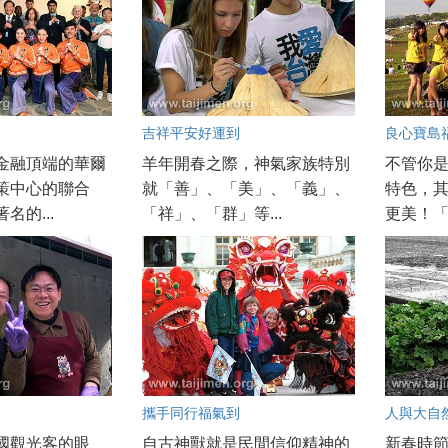
吉祥平安好運到
良心寶島
金融頂端的華爾
羊年開春之際，神氣家族特別
不管你
策中心的聯合
就「善」、「美」、「義」、
特色，
名的...
「祥」、「群」等...
更美！「
攜手同行福氣到
人與大自
國觀光客的眼
自古神獸就是民間信仰精神的
新春時