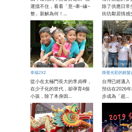
運擋不住，看看「意~牽~緣~
除了供應日常
整」新解為何！...
街坊鄰居情感交
幸福2X2
煥發光彩的銀髮
從小在太極門長大的李貞樺，
台灣已經邁入
在少子化的世代，卻孕育4個
預估在2026
小孩，除了本身因...
步成為「超...