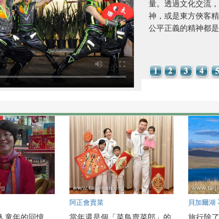
量。透過文化交流，
神，或是東方俠客精
公平正義的精神都是
阿正會賣菜
貝加爾湖
人童年的回憶，
當年還是個「菜鳥賣菜郎」的
旅行除