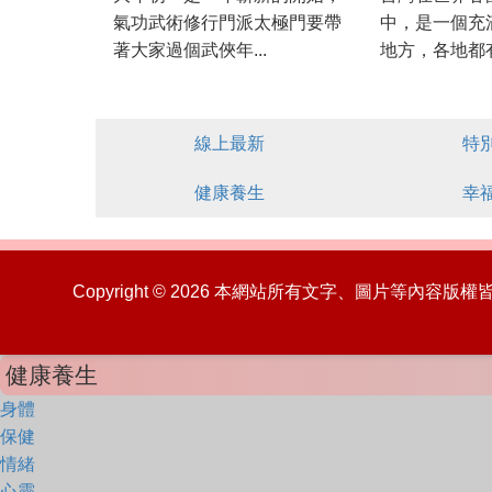
氣功武術修行門派太極門要帶
中，是一個充
著大家過個武俠年...
地方，各地都有
線上最新
特
健康養生
幸
Copyright © 2026 本網站所有文字、圖片等內容
健康養生
身體
保健
情緒
心靈