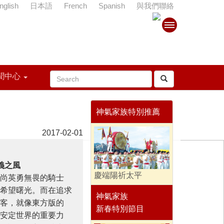
nglish
日本語
French
Spanish
與我們聯絡
聞中心
神氣家族特別推薦
2017-02-01
義之風
慶端陽祈太平
尚英勇無畏的騎士
希望曙光。而在追求
神氣家族
客，就像東方版的
新春特別節目
安定世界的重要力