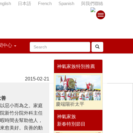
nglish
日本語
French
Spanish
與我們聯絡
聞中心
神氣家族特別推薦
2015-02-21
大善
慶端陽祈太平
以惡小而為之。家庭
院新竹分院外科主任
神氣家族
暇時間去幫助他人，
新春特別節目
來愈美好。良善的動