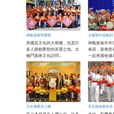
神氣迎春快樂寶
太極賀年福氣到
美國是文化的大熔爐，也是許
神氣家族年年
多人開創夢想的首選之地。太
春節，新春想
極門親善文化訪問...
一起來接收健康
文化傳愛良心樂
文化鼓啟新生命