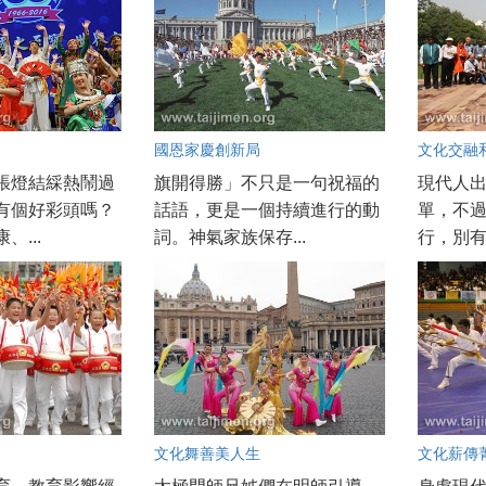
國恩家慶創新局
文化交融
張燈結綵熱鬧過
旗開得勝」不只是一句祝福的
現代人
有個好彩頭嗎？
話語，更是一個持續進行的動
單，不
、...
詞。神氣家族保存...
行，別有
文化舞善美人生
文化薪傳