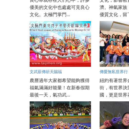
良心本就存在人們心中，許多
文化，影響教
優美的文化中也處處可見良心
濟。神氣家族
文化。太極門掌門...
優質文化，留下
文武薪傳祈天賜福
傳愛無私世界行
農曆過年大家都希望能夠獲得
紐約有著世界
福氣滿滿好能量！在新春假期
街，有世界決
最後一天，氣功武...
國，更是世界著