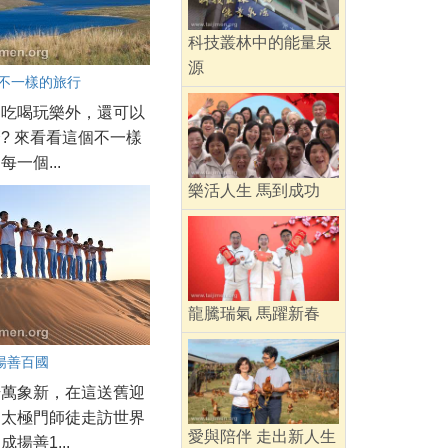
科技叢林中的能量泉
源
 不一樣的旅行
了吃喝玩樂外，還可以
? 來看看這個不一樣
一個...
樂活人生 馬到成功
龍騰瑞氣 馬躍新春
揚善百國
始萬象新，在這送舊迎
，太極門師徒走訪世界
愛與陪伴 走出新人生
揚善1...