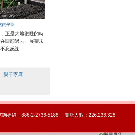
然的平衡
節，正是大地復甦的時
們在回顧過去、展望未
不忘感謝...
親子家庭
86-2-2736-5188 瀏覽人數：226,236,328