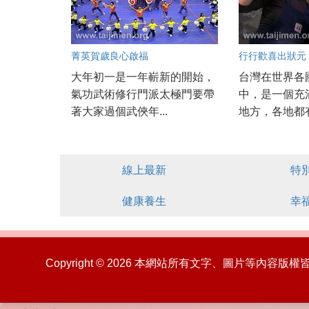
菁英賀歲良心啟福
行行歡喜出狀元
大年初一是一年嶄新的開始，
台灣在世界各
氣功武術修行門派太極門要帶
中，是一個充
著大家過個武俠年...
地方，各地都有
線上最新
特
健康養生
幸
Copyright © 2026 本網站所有文字、圖片等內容