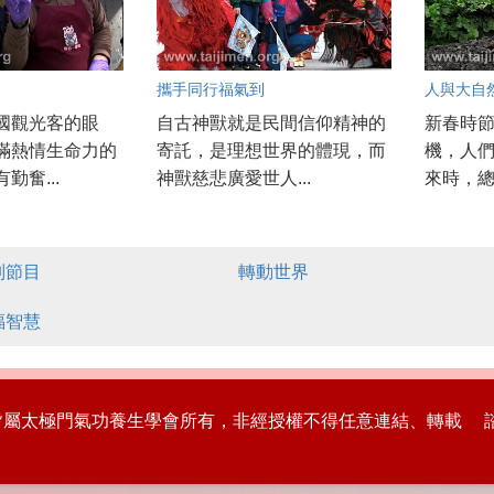
攜手同行福氣到
人與大自
國觀光客的眼
自古神獸就是民間信仰精神的
新春時
滿熱情生命力的
寄託，是理想世界的體現，而
機，人
勤奮...
神獸慈悲廣愛世人...
來時，總
別節目
轉動世界
福智慧
版權皆屬太極門氣功養生學會所有，非經授權不得任意連結、轉載 諮詢專線：8