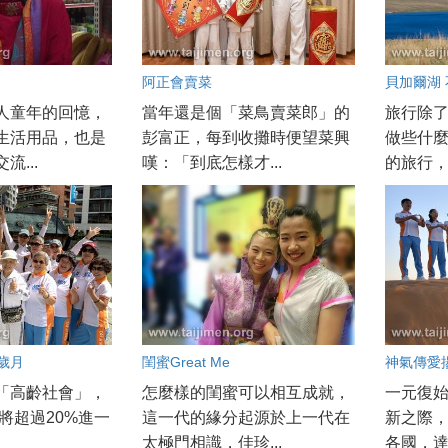
阿正會賣菜
貝加爾湖
人童年的回憶，
當年還是個「菜鳥賣菜郎」的
旅行除
生活用品，也是
彭富正，每到收攤時便望菜興
做些什麼
流...
嘆：「到底怎樣才...
的旅行，每
歲月
閨蜜Great Me
神氣傳愛
「高齡社會」，
怎麼樣的閨蜜可以相互成就，
一元復
年將超過20%進一
這一代的緣分起源於上一代在
新之際
太極門相識，佳珍...
各國，達成