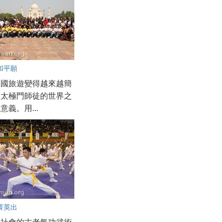
和平願
出國旅遊變得越來越簡
過太極門師徒的世界之
意義。用...
菁英出