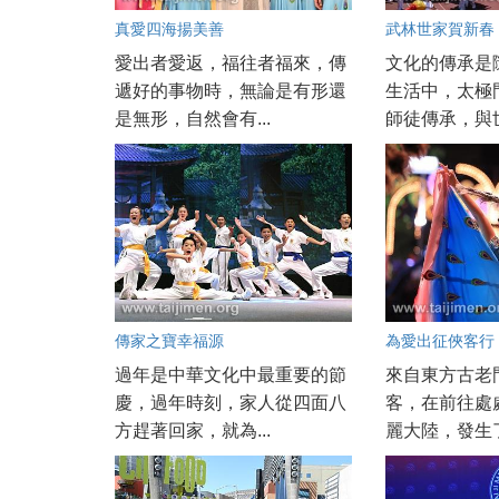
真愛四海揚美善
武林世家賀新春
愛出者愛返，福往者福來，傳
文化的傳承是
遞好的事物時，無論是有形還
生活中，太極
是無形，自然會有...
師徒傳承，與世
傳家之寶幸福源
為愛出征俠客行
過年是中華文化中最重要的節
來自東方古老
慶，過年時刻，家人從四面八
客，在前往處
方趕著回家，就為...
麗大陸，發生了