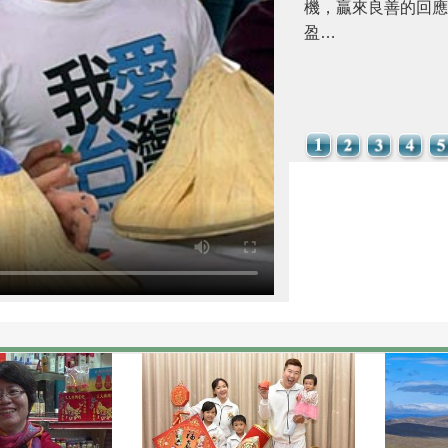
機，贏來良善的回應
盈…