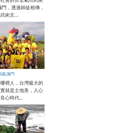
代社會的古老氣功武術
極門，透過師徒相傳，
術文...
福氣滿門
是哪裡人，台灣最大的
其實就是土地美，人心
良心時代...