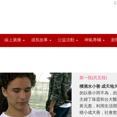
E
線上廣播
成長故事
公益活動
神氣專欄
新
第一段(共五段)
積滴水小善 成天地
勿以善小而不為，勿
主婦丁珠霞和台大醫
黃元惠，利用生活閒
積小成大善，社會愈