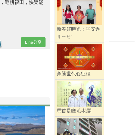
，勤耕福田，快樂滿
新春好時光：平安過
ㄐㄧㄝˊ
Line分享
奔騰世代心征程
馬首是瞻 心花開