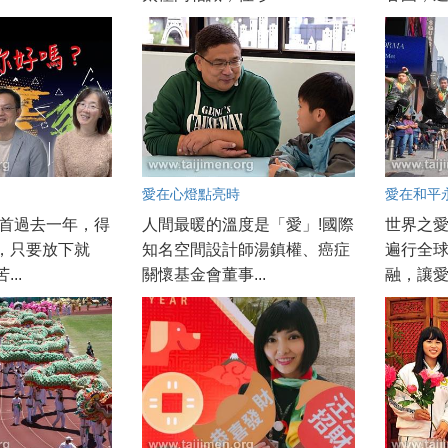
愛在心燈點亮時
愛在和平
回首過去一年，得
人間最暖的溫度是「愛」!國際
世界之
，只要放下就
知名空間設計師湯鎮權、癌症
遍行全
..
關懷基金會董事...
融，讓愛