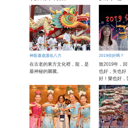
神龍遨遊護佑八方
2019你好嗎？
在古老的東方文化裡，龍，是
致2019年，
最神秘的圖騰。
也好，失也好
好！樂也好，苦.