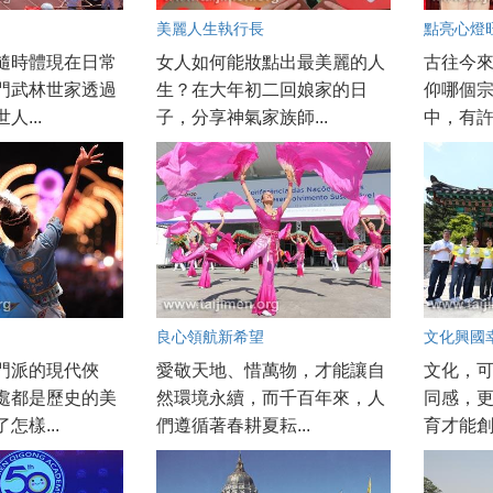
美麗人生執行長
點亮心燈
隨時體現在日常
女人如何能妝點出最美麗的人
古往今
門武林世家透過
生？在大年初二回娘家的日
仰哪個
人...
子，分享神氣家族師...
中，有許
良心領航新希望
文化興國
門派的現代俠
愛敬天地、惜萬物，才能讓自
文化，
處都是歷史的美
然環境永續，而千百年來，人
同感，
怎樣...
們遵循著春耕夏耘...
育才能創