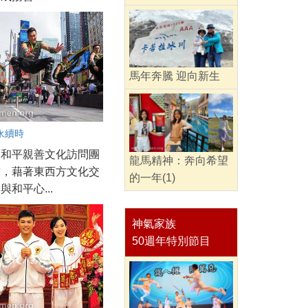
馬年奔騰 迎向新生
永續時
愛和平親善文化訪問團
龍馬精神：奔向希望
球，藉著東西方文化交
的一年(1)
與和平心...
神氣家族
50週年特別節目