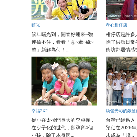
曙光
孝心柑仔店
鼠年曙光到，開春好運來~強
柑仔店是許多
運擋不住，看看「意~牽~緣~
除了供應日常
整」新解為何！...
街坊鄰居情感交
幸福2X2
煥發光彩的銀髮
從小在太極門長大的李貞樺，
台灣已經邁入
在少子化的世代，卻孕育4個
預估在2026
小孩，除了本身因...
步成為「超...