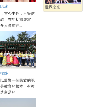
旺旺來
世界之光
來，古今中外，不管信
宗教，在年初節慶當
多人會前往...
幸福多
可以凝聚一個民族的認
更是教育的根本，有教
造富足的...