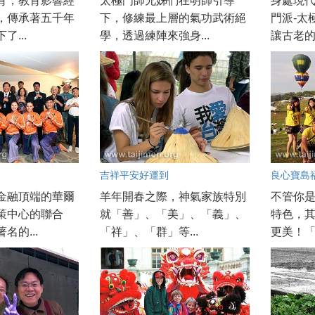
育，教育影響經
太極門師兄姊們在明師引導
身處現
，傳承著五千年
下，修練最上層的氣功武術絕
門派-太
了...
學，透過練陣來強身...
讓古老的武
吉祥平安好運到
良心寶島
金融頂端的華爾
羊年開春之際，神氣家族特別
不管你
策中心的聯合
就「善」、「美」、「義」、
特色，
名的...
「祥」、「群」等...
更美！「