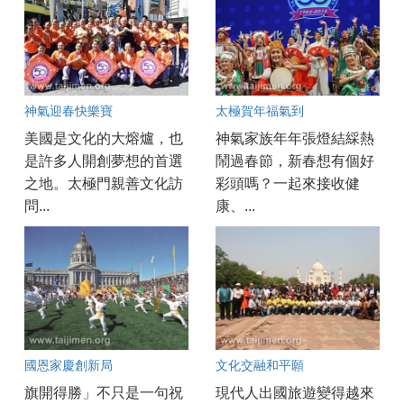
神氣迎春快樂寶
太極賀年福氣到
美國是文化的大熔爐，也
神氣家族年年張燈結綵熱
是許多人開創夢想的首選
鬧過春節，新春想有個好
之地。太極門親善文化訪
彩頭嗎？一起來接收健
問...
康、...
國恩家慶創新局
文化交融和平願
旗開得勝」不只是一句祝
現代人出國旅遊變得越來