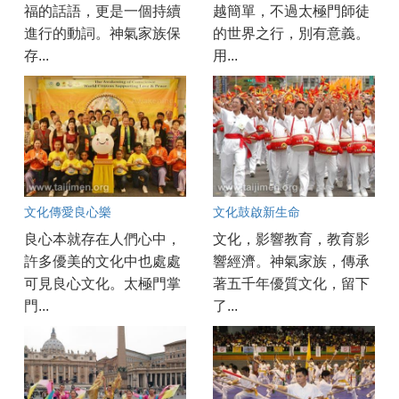
福的話語，更是一個持續
越簡單，不過太極門師徒
進行的動詞。神氣家族保
的世界之行，別有意義。
存...
用...
文化傳愛良心樂
文化鼓啟新生命
良心本就存在人們心中，
文化，影響教育，教育影
許多優美的文化中也處處
響經濟。神氣家族，傳承
可見良心文化。太極門掌
著五千年優質文化，留下
門...
了...