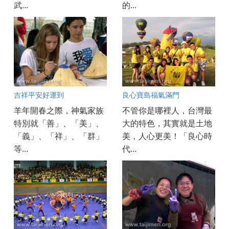
武...
的...
吉祥平安好運到
良心寶島福氣滿門
羊年開春之際，神氣家族
不管你是哪裡人，台灣最
特別就「善」、「美」、
大的特色，其實就是土地
「義」、「祥」、「群」
美，人心更美！「良心時
等...
代...