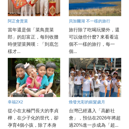
阿正會賣菜
貝加爾湖 不一樣的旅行
當年還是個「菜鳥賣菜
旅行除了吃喝玩樂外，還
郎」的彭富正，每到收攤
可以做些什麼? 來看看這
時便望菜興嘆：「到底怎
個不一樣的旅行，每一
樣才...
個...
幸福2X2
煥發光彩的銀髮歲月
從小在太極門長大的李貞
台灣已經邁入「高齡社
樺，在少子化的世代，卻
會」，預估在2026年將超
孕育4個小孩，除了本身
過20%進一步成為「超...