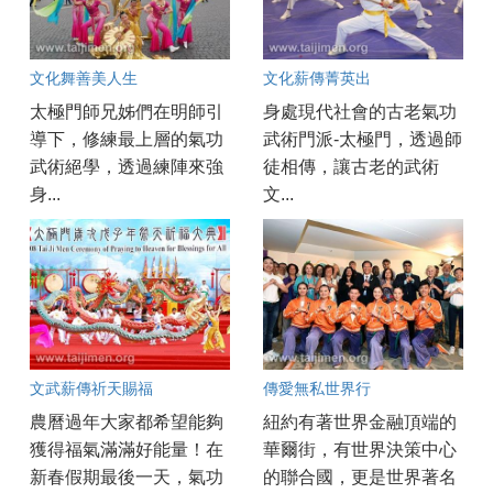
文化舞善美人生
文化薪傳菁英出
太極門師兄姊們在明師引
身處現代社會的古老氣功
導下，修練最上層的氣功
武術門派-太極門，透過師
武術絕學，透過練陣來強
徒相傳，讓古老的武術
身...
文...
文武薪傳祈天賜福
傳愛無私世界行
農曆過年大家都希望能夠
紐約有著世界金融頂端的
獲得福氣滿滿好能量！在
華爾街，有世界決策中心
新春假期最後一天，氣功
的聯合國，更是世界著名