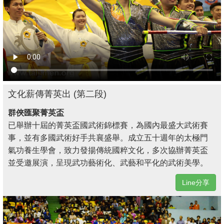
文化薪傳菁英出 (第二段)
群俠匯聚菁英盃
已舉辦十屆的菁英盃國武術錦標賽，為國內最盛大武術賽
事，並有多國武術好手共襄盛舉。成立五十週年的太極門
氣功養生學會，致力發揚傳統國粹文化，多次協辦菁英盃
並受邀展演，呈現武功藝術化、武藝和平化的武術美學。
Line分享