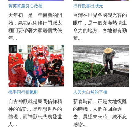
菁英賀歲良心啟福
行行歡喜出狀元
大年初一是一年嶄新的開
台灣在世界各國觀光客的
始，氣功武術修行門派太
眼中，是一個充滿熱情生
極門要帶著大家過個武俠
命力的地方，各地都有勤
年...
奮...
攜手同行福氣到
人與大自然的平衡
自古神獸就是民間信仰精
新春時節，正是大地復甦
神的寄託，是理想世界的
的時機，人們在回顧過
體現，而神獸慈悲廣愛世
去、展望未來時，總不忘
人...
感謝...