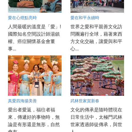
愛在心燈點亮時
愛在和平永續時
人間最暖的溫度是「愛」!
世界之愛和平親善文化訪
國際知名空間設計師湯鎮
問團遍行全球，藉著東西
權、癌症關懷基金會董
方文化交融，讓愛與和平
事...
心...
真愛四海揚美善
武林世家賀新春
愛出者愛返，福往者福
文化的傳承是隨時體現在
來，傳遞好的事物時，無
日常生活中，太極門武林
論是有形還是無形，自然
世家透過師徒傳承，與世
會有...
人...