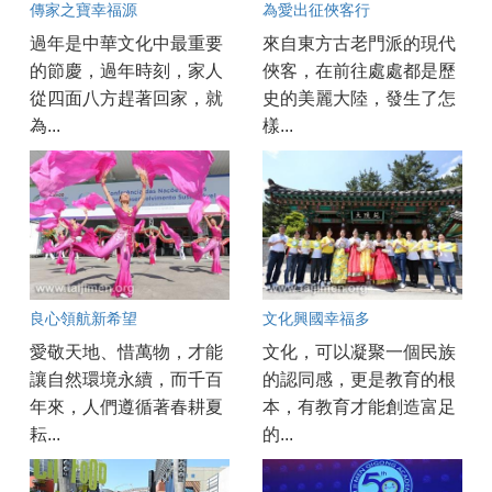
傳家之寶幸福源
為愛出征俠客行
過年是中華文化中最重要
來自東方古老門派的現代
的節慶，過年時刻，家人
俠客，在前往處處都是歷
從四面八方趕著回家，就
史的美麗大陸，發生了怎
為...
樣...
良心領航新希望
文化興國幸福多
愛敬天地、惜萬物，才能
文化，可以凝聚一個民族
讓自然環境永續，而千百
的認同感，更是教育的根
年來，人們遵循著春耕夏
本，有教育才能創造富足
耘...
的...