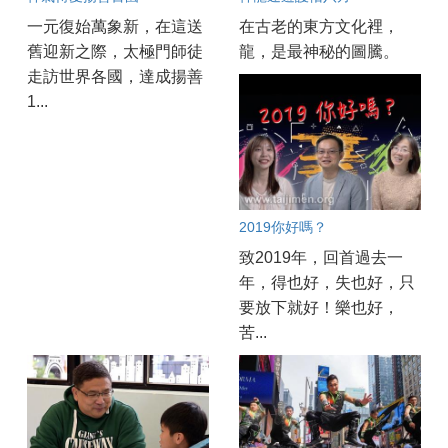
一元復始萬象新，在這送
在古老的東方文化裡，
舊迎新之際，太極門師徒
龍，是最神秘的圖騰。
走訪世界各國，達成揚善
1...
2019你好嗎？
致2019年，回首過去一
年，得也好，失也好，只
要放下就好！樂也好，
苦...