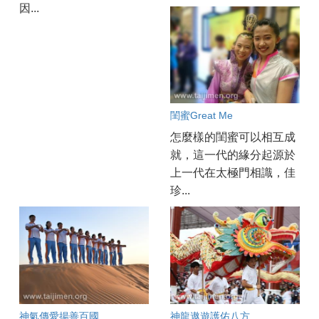
因...
閨蜜Great Me
怎麼樣的閨蜜可以相互成
就，這一代的緣分起源於
上一代在太極門相識，佳
珍...
神氣傳愛揚善百國
神龍遨遊護佑八方