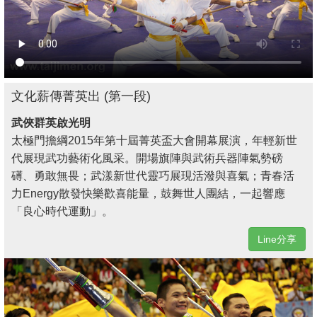
文化薪傳菁英出 (第一段)
武俠群英啟光明
太極門擔綱2015年第十屆菁英盃大會開幕展演，年輕新世
代展現武功藝術化風采。開場旗陣與武術兵器陣氣勢磅
礡、勇敢無畏；武漾新世代靈巧展現活潑與喜氣；青春活
力Energy散發快樂歡喜能量，鼓舞世人團結，一起響應
「良心時代運動」。
Line分享