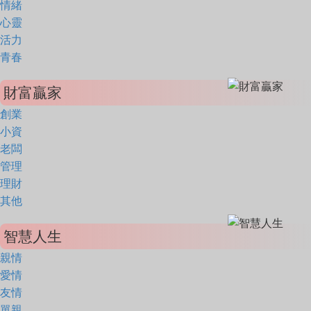
情緒
心靈
活力
青春
財富贏家
創業
小資
老闆
管理
理財
其他
智慧人生
親情
愛情
友情
單親