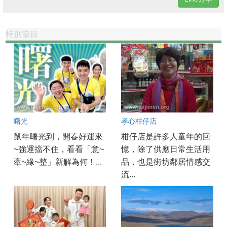
特別節目
曙光
孝心柑仔店
鼠年曙光到，開春好運來
柑仔店是許多人童年的回
~強運擋不住，看看「意~
憶，除了供應日常生活用
牽~緣~整」新解為何！...
品，也是街坊鄰居情感交
流...