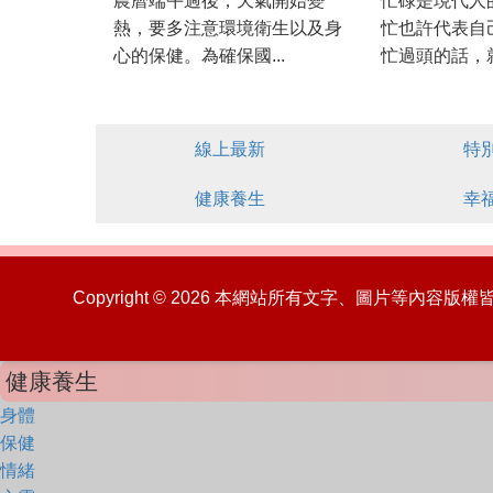
農曆端午過後，天氣開始變
忙碌是現代人
熱，要多注意環境衛生以及身
忙也許代表自
心的保健。為確保國...
忙過頭的話，就
線上最新
特
健康養生
幸
Copyright © 2026 本網站所有文字、圖片等內容
健康養生
身體
保健
情緒