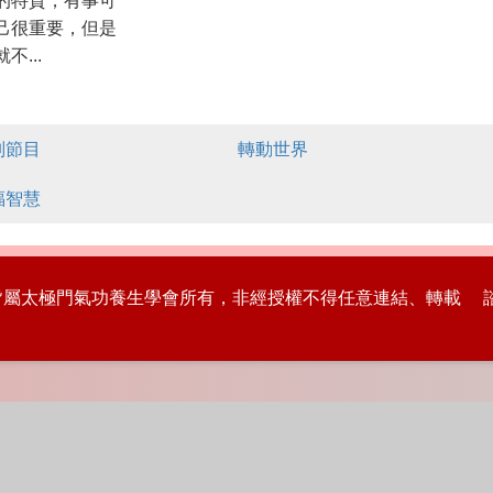
的特質，有事可
己很重要，但是
不...
別節目
轉動世界
福智慧
版權皆屬太極門氣功養生學會所有，非經授權不得任意連結、轉載 諮詢專線：8