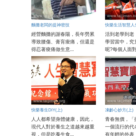
麵攤老闆的提神密技
快樂生活智慧人
經營麵攤的謝春陽，長年勞累
活到老學到老
導致腰傷、膏肓痠痛，但還是
學習當中，究
得忍著痠痛做生意...
呢?每個人面對的
快樂養生DIY(上)
凍齡心妙方(上)
人人都希望身體健康，因此，
青春無價，「
現代人對於養生之道越來越重
一個流行的代
視，但是吃養生食...
有年輕的外表，