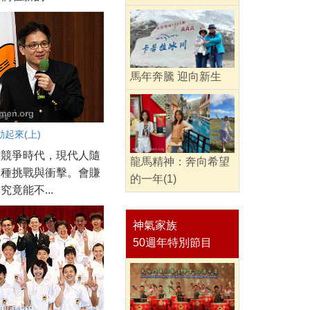
馬年奔騰 迎向新生
起來(上)
球競爭時代，現代人隨
龍馬精神：奔向希望
各種挑戰與衝擊。會賺
的一年(1)
究竟能不...
神氣家族
50週年特別節目