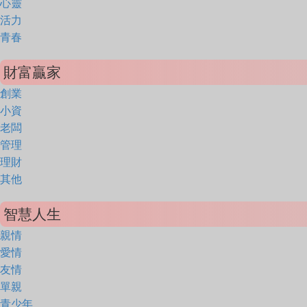
心靈
活力
青春
財富贏家
創業
小資
老闆
管理
理財
其他
智慧人生
親情
愛情
友情
單親
青少年