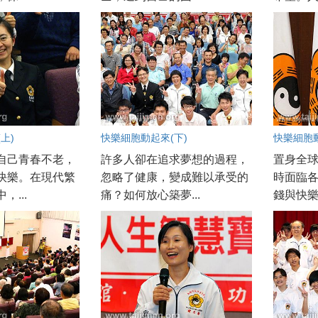
上)
快樂細胞動起來(下)
快樂細胞動
自己青春不老，
許多人卻在追求夢想的過程，
置身全
快樂。在現代繁
忽略了健康，變成難以承受的
時面臨
，...
痛？如何放心築夢...
錢與快樂