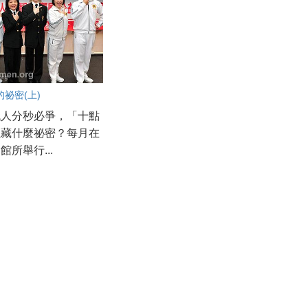
祕密(上)
代人分秒必爭，「十點
隱藏什麼祕密？每月在
館所舉行...