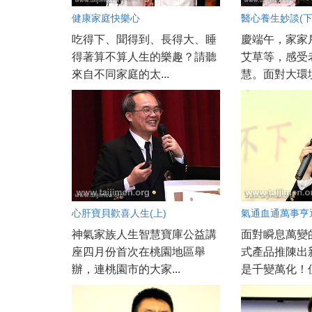
健康家庭快樂心
醫心養生妙談(下
吃得下、聞得到、長得大、睡
慶端午，家家
得著算不算人生的樂趣？請聽
艾草等，感受
來自不同家庭的太...
慧。面對大環境
心肝寶貝歡喜人生(上)
氣通血通萬事亨通
神氣家族人生智慧寶庫公益講
面對瞬息萬變
座四月份首次在桃園地區舉
式產品推陳出
辦，連桃園市的大家...
是千變萬化！但