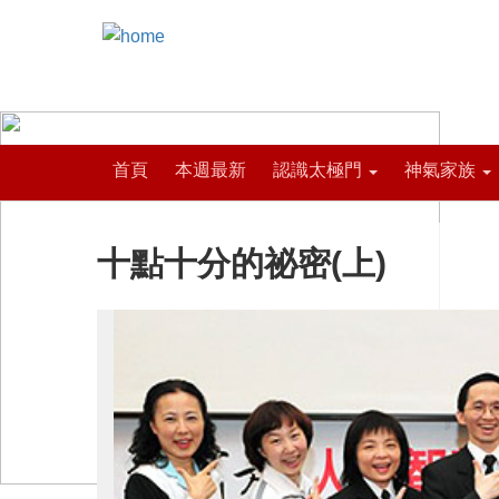
首頁
本週最新
認識太極門
神氣家族
十點十分的祕密(上)