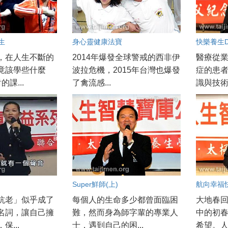
生
身心靈健康法寶
快樂養生DI
，在人生不斷的
2014年爆發全球警戒的西非伊
醫療從
竟該學些什麼
波拉危機，2015年台灣也爆發
症的患
課...
了禽流感...
識與技術
Super鮮師(上)
航向幸福
抗老」似乎成了
每個人的生命多少都曾面臨困
大地春
名詞，讓自己擁
難，然而身為師字輩的專業人
中的初
保...
士，遇到自己的困...
希望。人