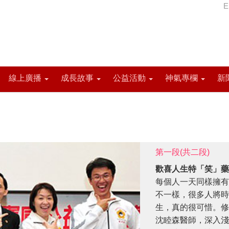
E
線上廣播
成長故事
公益活動
神氣專欄
新
第一段(共二段)
歡喜人生特「笑」藥
每個人一天同樣擁有
不一樣，很多人將時
生，真的很可惜。修
沈睦森醫師，深入淺