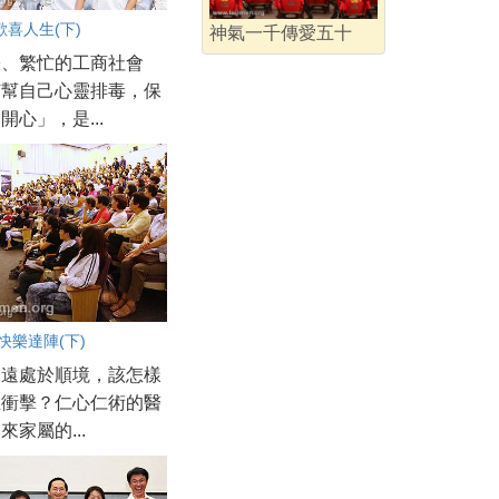
喜人生(下)
神氣一千傳愛五十
張、繁忙的工商社會
何幫自己心靈排毒，保
開心」，是...
快樂達陣(下)
永遠處於順境，該怎樣
在衝擊？仁心仁術的醫
來家屬的...