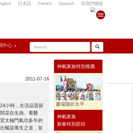
nglish
日本語
French
Spanish
與我們聯絡
聞中心
神氣家族特別推薦
2011-07-16
慶端陽祈太平
24小時，生活品質卻
間花在生病、看醫
神氣家族
習太極門氣功多年的
新春特別節目
出暢談養生之道，並