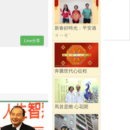
新春好時光：平安過
ㄐㄧㄝˊ
Line分享
奔騰世代心征程
馬首是瞻 心花開