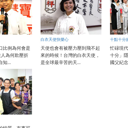
白衣天使快樂心
十點十分的
口比例為何會是
天使也會有被壓力壓到飛不起
忙碌現
般人為何欺壓折
來的時候！台灣的白衣天使，
十分」
知...
是全球最辛苦的天...
國父紀念