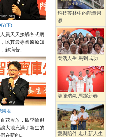
科技叢林中的能量泉
源
Y(下)
業人員天天接觸各式病
者，以其最專業醫療知
，解病苦...
樂活人生 馬到成功
龍騰瑞氣 馬躍新春
快樂地
回百花齊放，四季輪迴
春讓大地充滿了新生的
愛與陪伴 走出新人生
們在新的...