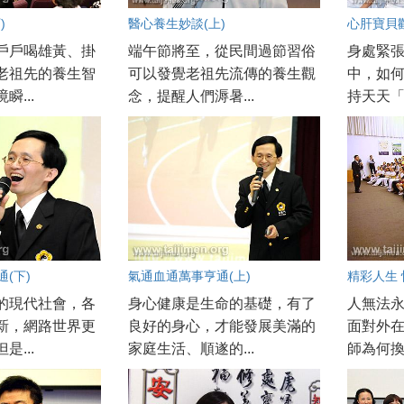
)
醫心養生妙談(上)
心肝寶貝歡
戶戶喝雄黃、掛
端午節將至，從民間過節習俗
身處緊
老祖先的養生智
可以發覺老祖先流傳的養生觀
中，如
瞬...
念，提醒人們溽暑...
持天天「
(下)
氣通血通萬事亨通(上)
精彩人生 
的現代社會，各
身心健康是生命的基礎，有了
人無法
新，網路世界更
良好的身心，才能發展美滿的
面對外
是...
家庭生活、順遂的...
師為何換