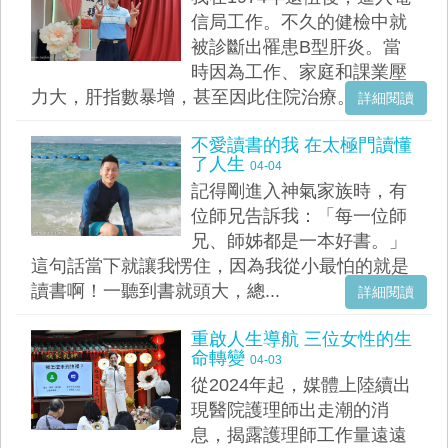
信局工作。不久的健檢中就
被診斷出罹患B型肝炎。當
時因為工作、家庭和課業壓
力大，肝指數暴增，甚至因此住院治療。曾試...
詳細閱讀
不愛讀書的我 在太極門讀懂
了人生
04-04
記得剛進入神氣家族時，有
位師兄告訴我：「每一位師
兄、師姊都是一本好書。」
這句話當下就讓我愣住，因為我從小最怕的就是
讀書啊！一聽到書就頭大，總...
詳細閱讀
重啟人生導航 三位女性的生
命轉變
04-03
從2024年起，媒體上陸續出
現醫院護理師出走潮的消
息，揭露護理師工作量遠遠