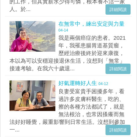
的工作，但其實薪水少得可憐，根本養不活一家
人。於...
詳細閱讀
在無常中，練出安定與力量
04-14
我是兩個癌症的患者。2021
年，我罹患腸胃道基質瘤，
歷經治療後終於迎來康復，
本以為可以安穩迎接退休生活，沒想到「無常」
接連考驗。在我六十歲退...
詳細閱讀
好氣運轉好人生
04-12
良妻受富貴手困擾多年，看
過許多皮膚科醫生，吃的、
擦的各種方法都試了，就是
無法根治，也常因搔癢而無
法好好睡覺，嚴重影響到日常生活。沒想到參加
一...
詳細閱讀