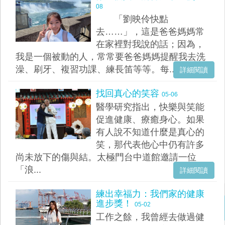
08
「劉映伶快點
去……」，這是爸爸媽媽常
在家裡對我說的話；因為，
我是一個被動的人，常常要爸爸媽媽提醒我去洗
澡、刷牙、複習功課、練長笛等等。每...
詳細閱讀
找回真心的笑容
05-06
醫學研究指出，快樂與笑能
促進健康、療癒身心。如果
有人說不知道什麼是真心的
笑，那代表他心中仍有許多
尚未放下的傷與結。太極門台中道館邀請一位
「浪...
詳細閱讀
練出幸福力：我們家的健康
進步獎！
05-02
工作之餘，我曾經去做過健