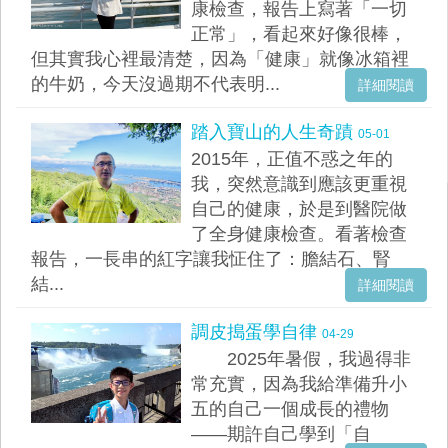
康檢查，報告上寫著「一切
正常」，看起來好像很棒，
但其實我心裡最清楚，因為「健康」就像冰箱裡
的牛奶，今天沒過期不代表明...
詳細閱讀
踏入寶山的人生奇蹟
05-01
2015年，正值不惑之年的
我，突然意識到應該更重視
自己的健康，於是到醫院做
了全身健康檢查。看著檢查
報告，一長串的紅字讓我怔住了：膽結石、腎
結...
詳細閱讀
調皮搗蛋學自律
04-29
2025年暑假，我過得非
常充實，因為我給準備升小
五的自己一個成長的禮物
——期許自己學到「自