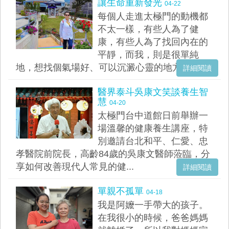
讓生命重新發光
04-22
每個人走進太極門的動機都
不太一樣，有些人為了健
康，有些人為了找回內在的
平靜，而我，則是很單純
地，想找個氣場好、可以沉澱心靈的地方。...
詳細閱讀
醫界泰斗吳康文笑談養生智
慧
04-20
太極門台中道館日前舉辦一
場溫馨的健康養生講座，特
別邀請台北和平、仁愛、忠
孝醫院前院長，高齡84歲的吳康文醫師蒞臨，分
享如何改善現代人常見的健...
詳細閱讀
單親不孤單
04-18
我是阿嬤一手帶大的孩子。
在我很小的時候，爸爸媽媽