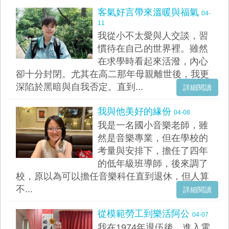
客氣好言帶來溫暖與福氣
04-
11
我從小不太愛與人交談，習
慣待在自己的世界裡。雖然
在求學時看起來活潑，內心
卻十分封閉。尤其在高二那年母親離世後，我更
深陷於黑暗與自我否定。直到...
詳細閱讀
我與他美好的緣份
04-08
我是一名國小音樂老師，雖
然是音樂專業，但在學校的
考量與安排下，擔任了四年
的低年級班導師，後來調了
校，原以為可以擔任音樂科任直到退休，但人算
不...
詳細閱讀
從模範勞工到樂活阿公
04-07
我在1974年退伍後，進入電