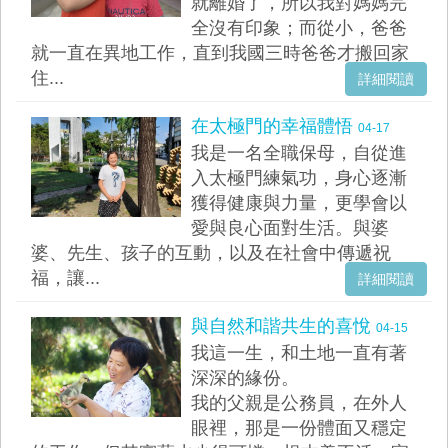
就離婚了，所以我對媽媽完
全沒有印象；而從小，爸爸
就一直在異地工作，直到我國三時爸爸才搬回家
住...
詳細閱讀
在太極門的幸福體悟
04-17
我是一名全職保母，自從進
入太極門練氣功，身心逐漸
獲得健康與力量，更學會以
愛與良心面對生活。與婆
婆、先生、孩子的互動，以及在社會中傳遞祝
福，讓...
詳細閱讀
與自然和諧共生的喜悅
04-15
我這一生，和土地一直有著
深深的緣份。
我的父親是公務員，在外人
眼裡，那是一份體面又穩定