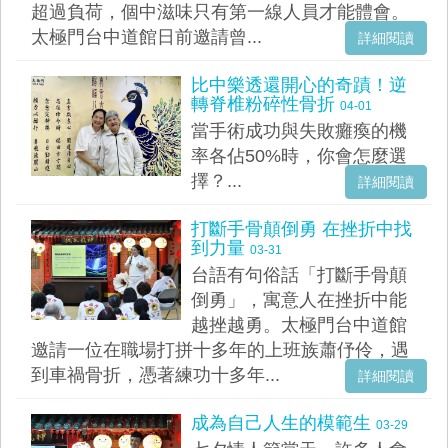
超過負荷，個中滋味只有第一線人員才能體會。
太極門台中道館日前邀請曾...
詳細閱讀
比中樂透還開心的奇蹟！逆
轉脊椎粉碎性骨折
04-01
當手術成功與失敗癱瘓的機
率各佔50%時，你會怎麼選
擇？...
詳細閱讀
打斷手骨顛倒勇 在挫折中找
到力量
03-31
台語有句俗話「打斷手骨顛
倒勇」，寓意人在挫折中能
越挫越勇。太極門台中道館
邀請一位在職場打拼十多年的上班族蕭伃伶，遇
到車禍骨折，憑著練功十多年...
詳細閱讀
成為自己人生的模範生
03-29