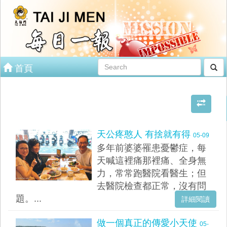
首頁
天公疼憨人 有捨就有得
05-09
多年前婆婆罹患憂鬱症，每
天喊這裡痛那裡痛、全身無
力，常常跑醫院看醫生；但
去醫院檢查都正常，沒有問
題。...
詳細閱讀
做一個真正的傳愛小天使
05-