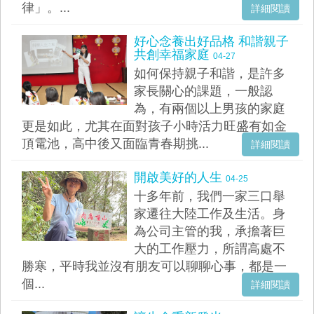
律」。...
詳細閱讀
好心念養出好品格 和諧親子
共創幸福家庭
04-27
如何保持親子和諧，是許多
家長關心的課題，一般認
為，有兩個以上男孩的家庭
更是如此，尤其在面對孩子小時活力旺盛有如金
頂電池，高中後又面臨青春期挑...
詳細閱讀
開啟美好的人生
04-25
十多年前，我們一家三口舉
家遷往大陸工作及生活。身
為公司主管的我，承擔著巨
大的工作壓力，所謂高處不
勝寒，平時我並沒有朋友可以聊聊心事，都是一
個...
詳細閱讀