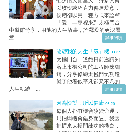
七夕情人節當天，許多人會
以玫瑰或巧克力傳達愛意，
俊翔卻以另一種方式來詮釋
「愛」—專程來到太極門台
中道館分享，用他的人生故事，詮釋愛的更深層
意...
詳細閱讀
改變我的人生「氣」機
03-27
太極門台中道館日前邀請知
名上市櫃公司的工程師陳珈
錡，分享修練太極門氣功造
就了他看似平凡卻又不凡的
人生軌跡。...
詳細閱讀
因為快樂，所以健康
03-26
每個人都有機會改變命運，
只怕與機會錯身而過。我因
把握來太極門練功的機會，